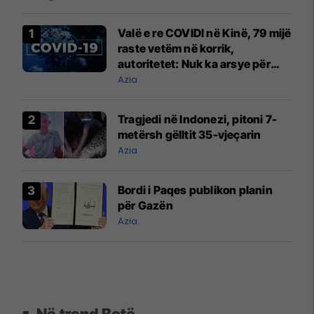
Valë e re COVIDI në Kinë, 79 mijë
raste vetëm në korrik,
autoritetet: Nuk ka arsye për
alarm
Azia
Tragjedi në Indonezi, pitoni 7-
metërsh gëlltit 35-vjeçarin
Azia
Bordi i Paqes publikon planin
për Gazën
Azia
Në trend Botë