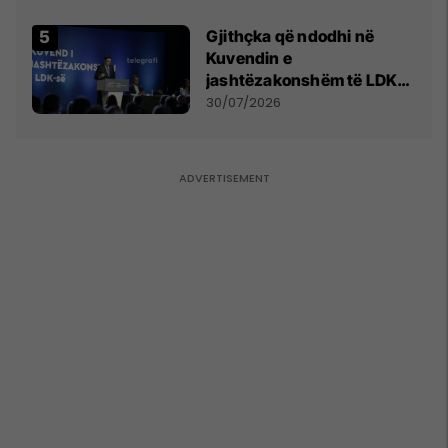
Gjithçka që ndodhi në
Kuvendin e
jashtëzakonshëm të LDK-
së
30/07/2026