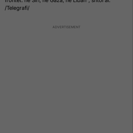
frontet: në Siri, në Gaza, në Liban", shtoi ai.
/Telegrafi/