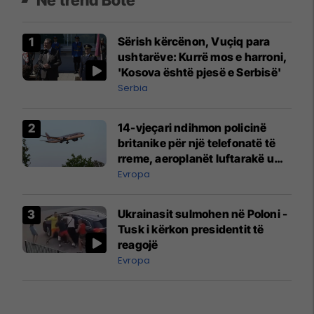
Sërish kërcënon, Vuçiq para
ushtarëve: Kurrë mos e harroni,
'Kosova është pjesë e Serbisë'
Serbia
14-vjeçari ndihmon policinë
britanike për një telefonatë të
rreme, aeroplanët luftarakë u
ngritën në ajër për të
Evropa
interceptuar fluturaken e Qatar
Airways që po shkonte drejt
Ukrainasit sulmohen në Poloni -
Mançesterit
Tusk i kërkon presidentit të
reagojë
Evropa