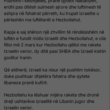
Pushtimi i kështjellës, pranë qytetit Nabatiyeh,
erdhi pas ditësh sulmesh ajrore dhe luftimesh të
ashpra në fshatrat përreth, ku trupat izraelite u
përleshën me luftëtarët e Hezbollahut.
Kapja e saj shënon një zhvillim të rëndësishëm në
luftën e fundit midis Izraelit dhe Hezbollahut, e cila
filloi më 2 mars kur Hezbollahu qëlloi me raketa
Izraelin verior, dy ditë pasi SHBA dhe Izraeli kishin
goditur Iranin.
Që atëherë, Izraeli ka nisur një pushtim tokësor,
duke pushtuar dhjetëra fshatra dhe qytete
libaneze pranë kufirit.
Hezbollahu ka lëshuar mijëra raketa dhe dronë
drejt ushtarëve izraelitë në Libanin jugor dhe
Izraelin verior.