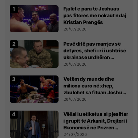
Fjalët e para të Joshuas
pas fitores me nokaut ndaj
Kristian Prengës
26/07/2026
Pesë ditë pas marrjes së
detyrës, shefi i ri i ushtrisë
ukrainase urdhëron
kontroll të madh
26/07/2026
Vetëm dy raunde dhe
miliona euro në xhep,
zbulohet sa fituan Joshua
e Prenga
26/07/2026
Vëllai iu etiketua si pjesëtar
i grupit të Arkanit, Drejtori i
Ekonomisë në Prizren
mohon pretendimet
24/07/2026