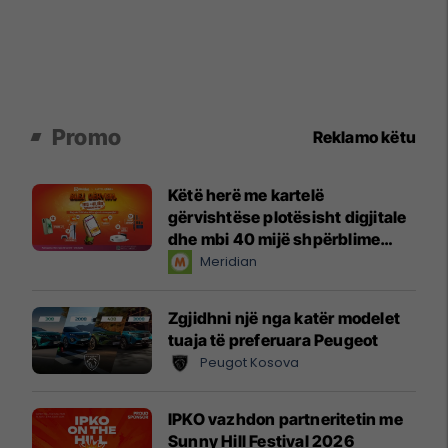
Promo
Reklamo këtu
Këtë herë me kartelë
gërvishtëse plotësisht digjitale
dhe mbi 40 mijë shpërblime
instant!
Meridian
Zgjidhni një nga katër modelet
tuaja të preferuara Peugeot
Peugot Kosova
IPKO vazhdon partneritetin me
Sunny Hill Festival 2026