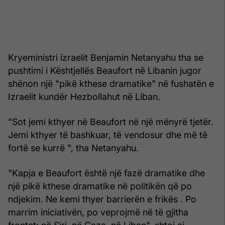
Kryeministri izraelit Benjamin Netanyahu tha se
pushtimi i Kështjellës Beaufort në Libanin jugor
shënon një "pikë kthese dramatike" në fushatën e
Izraelit kundër Hezbollahut në Liban.
"Sot jemi kthyer në Beaufort në një mënyrë tjetër.
Jemi kthyer të bashkuar, të vendosur dhe më të
fortë se kurrë ", tha Netanyahu.
"Kapja e Beaufort është një fazë dramatike dhe
një pikë kthese dramatike në politikën që po
ndjekim. Ne kemi thyer barrierën e frikës . Po
marrim iniciativën, po veprojmë në të gjitha