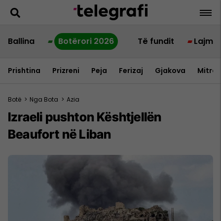
Ballina
Botërori 2026
Të fundit
Lajme
Prishtina
Prizreni
Peja
Ferizaj
Gjakova
Mitrov
Botë
>
Nga Bota
>
Azia
Izraeli pushton Kështjellën
Beaufort në Liban