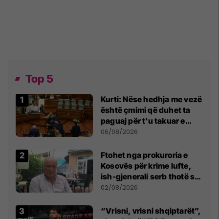
Top 5
Kurti: Nëse hedhja me vezë
është çmimi që duhet ta
paguaj për t’u takuar e
bashkëbiseduar jam i
06/08/2026
lumtur ta bëj këtë
Ftohet nga prokuroria e
Kosovës për krime lufte,
ish-gjenerali serb thotë se
dikush e tradhtoi në
02/08/2026
Beograd
“Vrisni, vrisni shqiptarët”,