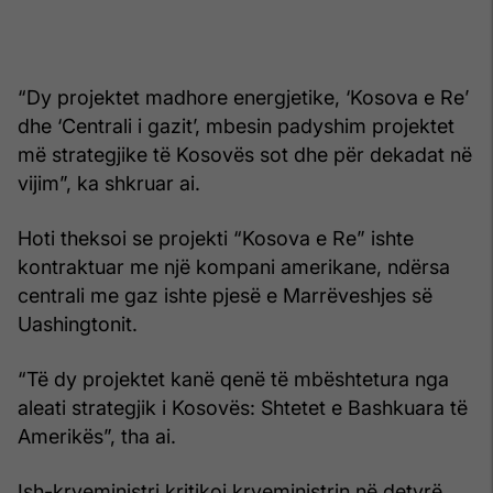
“Dy projektet madhore energjetike, ‘Kosova e Re’
dhe ‘Centrali i gazit’, mbesin padyshim projektet
më strategjike të Kosovës sot dhe për dekadat në
vijim”, ka shkruar ai.
Hoti theksoi se projekti “Kosova e Re” ishte
kontraktuar me një kompani amerikane, ndërsa
centrali me gaz ishte pjesë e Marrëveshjes së
Uashingtonit.
“Të dy projektet kanë qenë të mbështetura nga
aleati strategjik i Kosovës: Shtetet e Bashkuara të
Amerikës”, tha ai.
Ish-kryeministri kritikoi kryeministrin në detyrë,