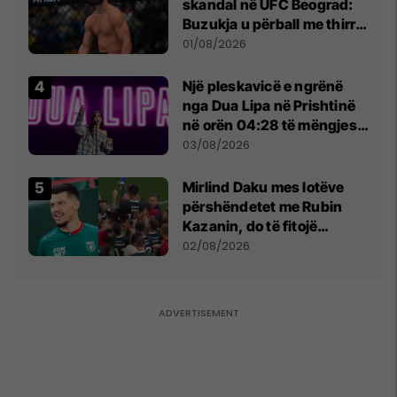
skandal në UFC Beograd:
Buzukja u përball me thirrje
anti-shqiptare nga
01/08/2026
tribunat
Një pleskavicë e ngrënë
nga Dua Lipa në Prishtinë
në orën 04:28 të mëngjesit
- dhe bota digjitale serbe
03/08/2026
shpall gjendjen e luftës
Mirlind Daku mes lotëve
përshëndetet me Rubin
Kazanin, do të fitojë
miliona te Spartak Moska
02/08/2026