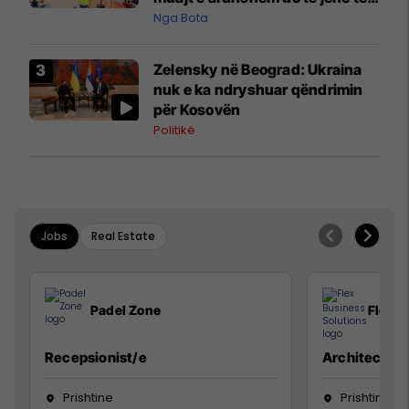
pazakontë
Nga Bota
Zelensky në Beograd: Ukraina
nuk e ka ndryshuar qëndrimin
për Kosovën
Politikë
Jobs
Real Estate
Padel Zone
Flex B
Recepsionist/e
Architect
Prishtine
Prishtinë