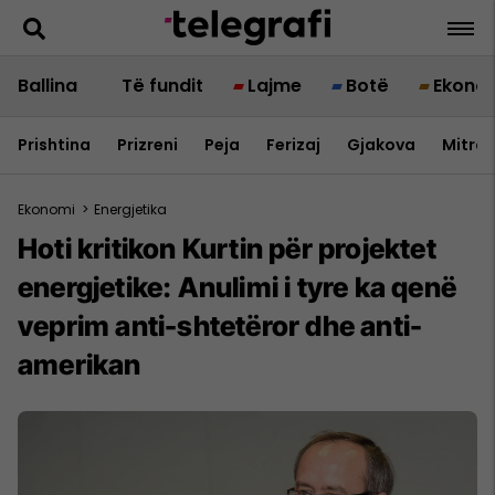
Ballina
Të fundit
Lajme
Botë
Ekono
Prishtina
Prizreni
Peja
Ferizaj
Gjakova
Mitrov
Ekonomi
>
Energjetika
Hoti kritikon Kurtin për projektet
energjetike: Anulimi i tyre ka qenë
veprim anti-shtetëror dhe anti-
amerikan