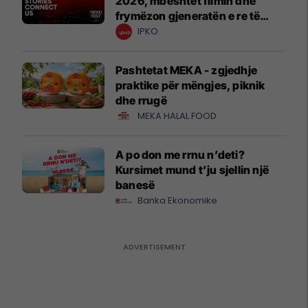
2026, mbështet filmin dhe
frymëzon gjeneratën e re të
krijuesve
IPKO
Pashtetat MEKA - zgjedhje
praktike për mëngjes, piknik
dhe rrugë
MEKA HALAL FOOD
A po don me rrnu n’deti?
Kursimet mund t’ju sjellin një
banesë
Banka Ekonomike