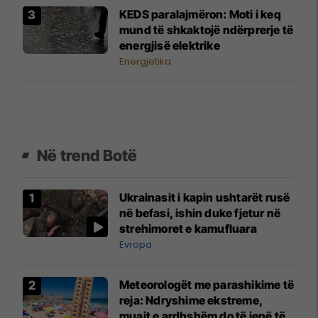
KEDS paralajmëron: Moti i keq
mund të shkaktojë ndërprerje të
energjisë elektrike
Energjetika
Në trend Botë
Ukrainasit i kapin ushtarët rusë
në befasi, ishin duke fjetur në
strehimoret e kamufluara
Evropa
Meteorologët me parashikime të
reja: Ndryshime ekstreme,
muajt e ardhshëm do të jenë të