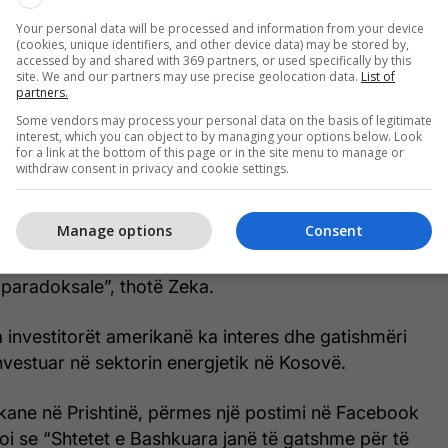
gjisë elektrike dhe të sigurojë stabilitet më të madh
Your personal data will be processed and information from your device
ës.
(cookies, unique identifiers, and other device data) may be stored by,
accessed by and shared with 369 partners, or used specifically by this
site. We and our partners may use precise geolocation data.
List of
ideron shqetësuese mungesën e një qëndrimi të
partners.
l për përfshirjen e Kosovës në rrjetet rajonale të
Some vendors may process your personal data on the basis of legitimate
interest, which you can object to by managing your options below. Look
for a link at the bottom of this page or in the site menu to manage or
withdraw consent in privacy and cookie settings.
ga vullneti politik. Ndoshta jemi pak mbrapa në
acionit ose të infrastrukturës ligjore. Financimi mund
Manage options
Consent
ë për këtë projekt. Prandaj, mungesa e qartë e një
ë, se Kosova do të bëhet pjesë e një infrastrukture
k paradoksale”, thotë Zeka.
 investitorët amerikanë ka interes dhe gatishmëri
nvestuar në sektorin energjetik në Kosovë.
ne në Prishtinë, përmes një postimi në Facebook
oi se “Shtetet e Bashkuara janë të gatshme për të