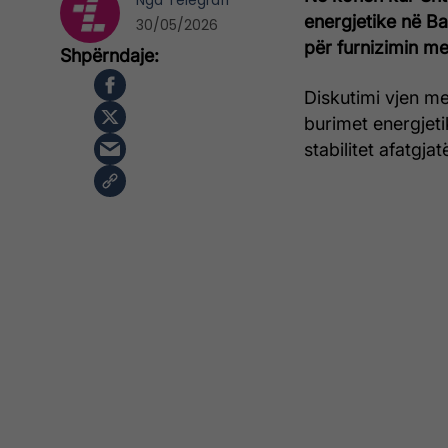
Nga
Telegrafi
energjetike në Ba
30/05/2026
për furnizimin m
Diskutimi vjen me
burimet energjeti
stabilitet afatgja