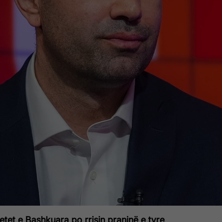
tet e Bashkuara po rrisin praninë e tyre