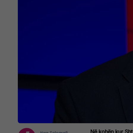
Në kohën kur Shte