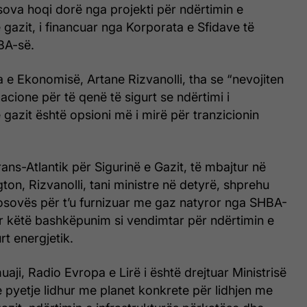
sova hoqi dorë nga projekti për ndërtimin e
ë gazit, i financuar nga Korporata e Sfidave të
BA-së.
a e Ekonomisë, Artane Rizvanolli, tha se “nevojiten
ione për të qenë të sigurt se ndërtimi i
ë gazit është opsioni më i mirë për tranzicionin
rans-Atlantik për Sigurinë e Gazit, të mbajtur në
ton, Rizvanolli, tani ministre në detyrë, shprehu
osovës për t’u furnizuar me gaz natyror nga SHBA-
ar këtë bashkëpunim si vendimtar për ndërtimin e
urt energjetik.
 muaji, Radio Evropa e Lirë i është drejtuar Ministrisë
pyetje lidhur me planet konkrete për lidhjen me