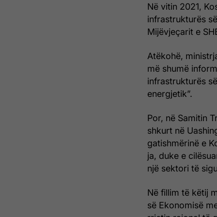
Në vitin 2021, Ko
infrastrukturës s
Mijëvjeçarit e SH
Atëkohë, ministrj
më shumë informac
infrastrukturës s
energjetik”.
Por, në Samitin T
shkurt në Uashing
gatishmërinë e K
ja, duke e cilësu
një sektori të sig
Në fillim të këtij
së Ekonomisë me 