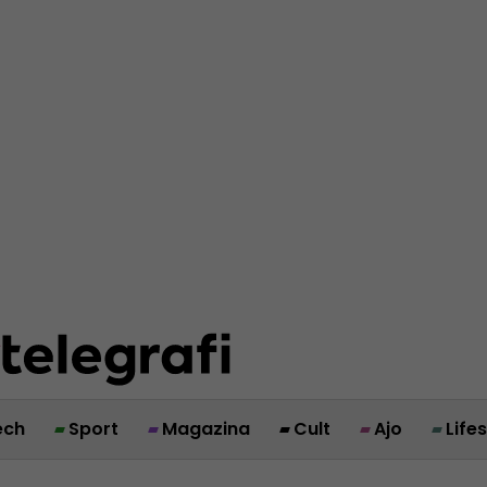
ech
Sport
Magazina
Cult
Ajo
Life