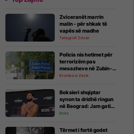
Zviceranët marrin
malin - për shkak të
vapës së madhe
Telegrafi Zvicer
Policia nis hetimet për
terrorizëm pas
mesazheve në Zubin-
Potok
Kronika e Zezë
Boksieri shqiptar
synon ta dridhë ringun
në Beograd: Jam gati,
Zoti e bekoftë
Boks
Shqipërinë
Tërmet i fortë godet