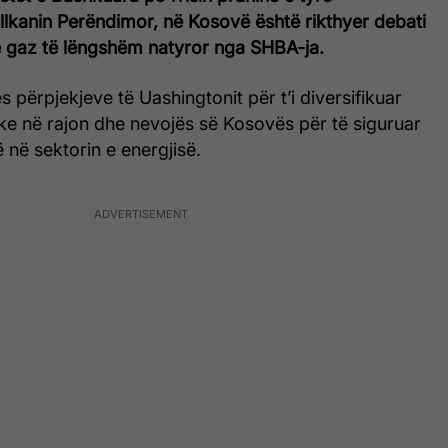
llkanin Perëndimor, në Kosovë është rikthyer debati
e gaz të lëngshëm natyror nga SHBA-ja.
s përpjekjeve të Uashingtonit për t’i diversifikuar
ke në rajon dhe nevojës së Kosovës për të siguruar
të në sektorin e energjisë.