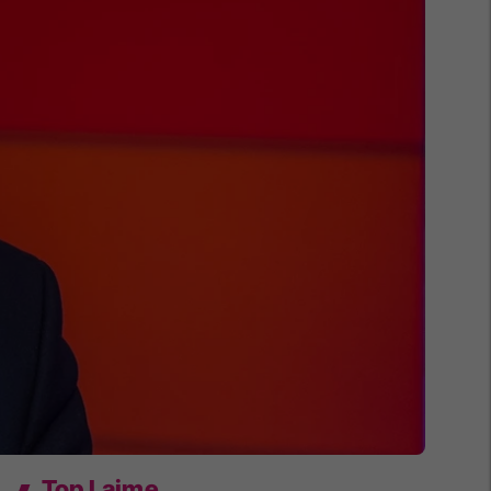
Top Lajme