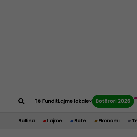
Të Fundit
Lajme lokale
Botërori 2026
Ballina
Lajme
Botë
Ekonomi
T