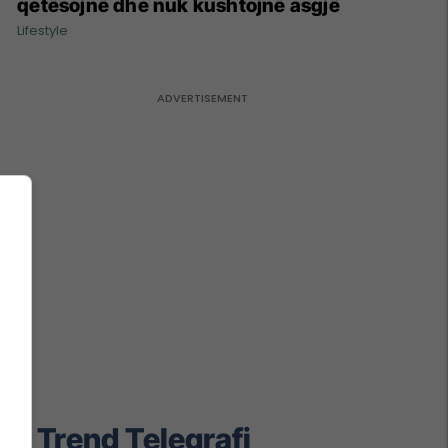
qetësojnë dhe nuk kushtojnë asgjë
Lifestyle
Trend Telegrafi