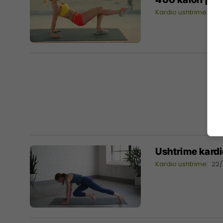
Kardio ushtrime
05/
Ushtrime kardio
Kardio ushtrime
22