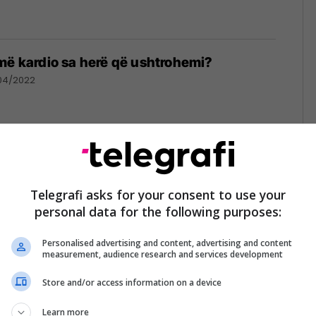
më kardio sa herë që ushtrohemi?
04/2022
o, ilaç mrekullibërës që sjellin shumë
Telegrafi asks for your consent to use your
endjen dhe trupin tonë
personal data for the following purposes:
12/2021
Personalised advertising and content, advertising and content
measurement, audience research and services development
Store and/or access information on a device
 më e mirë për trup të skalitur: Si t’i digjni
Learn more
 vetëm gjysmë ore