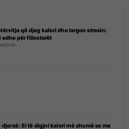
tërvitja që djeg kalori dhe largon stresin:
 edhe për fillestarët
/08/2026
e djersë: Si të digjni kalori më shumë se me