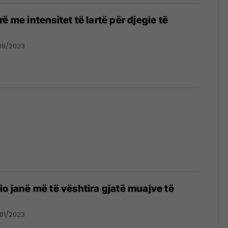
ë me intensitet të lartë për djegie të
09/2023
io janë më të vështira gjatë muajve të
01/2023