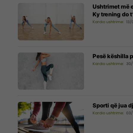
Ushtrimet më e
Ky trening do t
Kardio ushtrime
13/
Pesë këshilla 
Kardio ushtrime
30
Sporti që jua d
Kardio ushtrime
03/