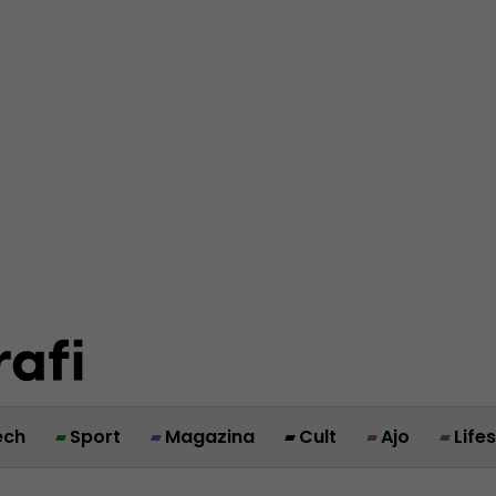
ech
Sport
Magazina
Cult
Ajo
Life