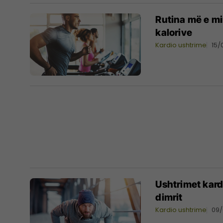
Rutina më e mir
kalorive
Kardio ushtrime
15/
Ushtrimet kard
dimrit
Kardio ushtrime
09/