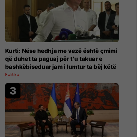
Kurti: Nëse hedhja me vezë është çmimi
që duhet ta paguaj për t’u takuar e
bashkëbiseduar jam i lumtur ta bëj këtë
Politikë