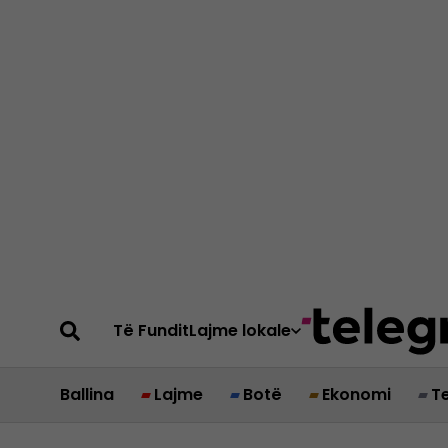
Të Fundit
Lajme lokale
Ballina
Lajme
Botë
Ekonomi
T