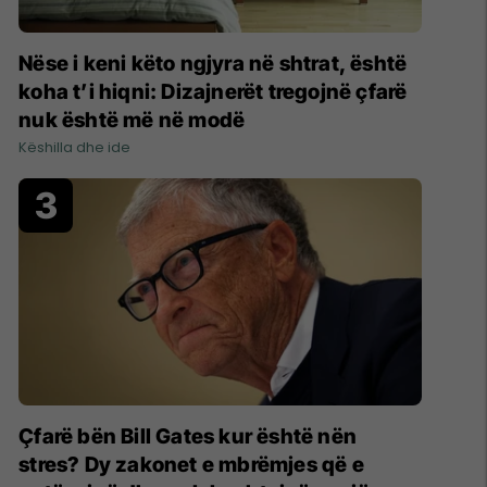
Nëse i keni këto ngjyra në shtrat, është
koha t’i hiqni: Dizajnerët tregojnë çfarë
nuk është më në modë
Këshilla dhe ide
Çfarë bën Bill Gates kur është nën
stres? Dy zakonet e mbrëmjes që e