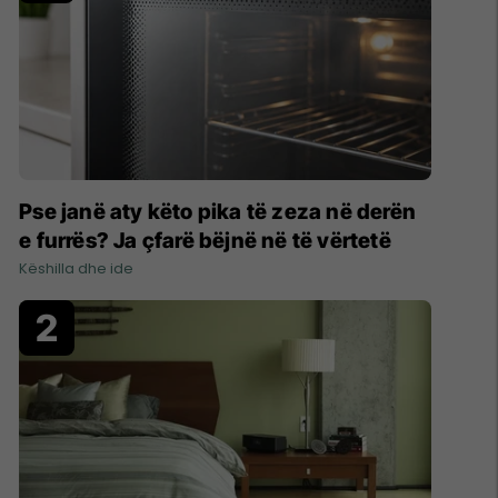
Pse janë aty këto pika të zeza në derën
e furrës? Ja çfarë bëjnë në të vërtetë
Këshilla dhe ide