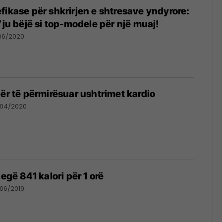
fikase për shkrirjen e shtresave yndyrore:
’ju bëjë si top-modele për një muaj!
06/2020
për të përmirësuar ushtrimet kardio
/04/2020
jegë 841 kalori për 1 orë
06/2019