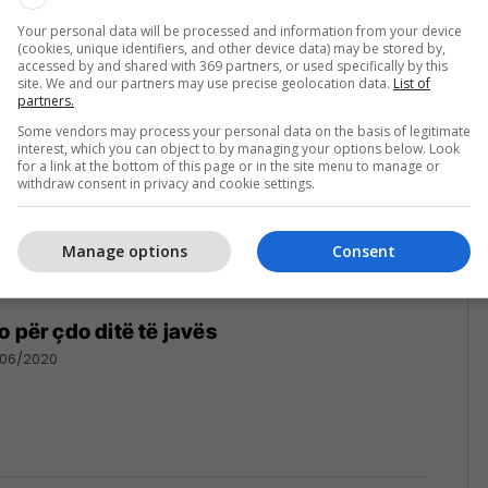
07/2020
Your personal data will be processed and information from your device
(cookies, unique identifiers, and other device data) may be stored by,
accessed by and shared with 369 partners, or used specifically by this
site. We and our partners may use precise geolocation data.
List of
partners.
Some vendors may process your personal data on the basis of legitimate
interest, which you can object to by managing your options below. Look
for a link at the bottom of this page or in the site menu to manage or
withdraw consent in privacy and cookie settings.
Manage options
Consent
 për çdo ditë të javës
/06/2020