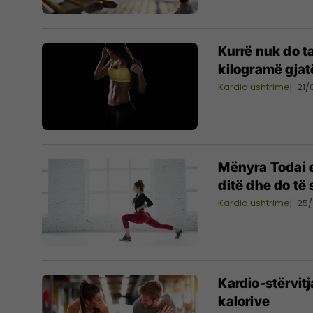
Kurrë nuk do ta
kilogramë gjat
Kardio ushtrime
21/
Mënyra Todai e
ditë dhe do të
Kardio ushtrime
25/
Kardio-stërvit
kalorive