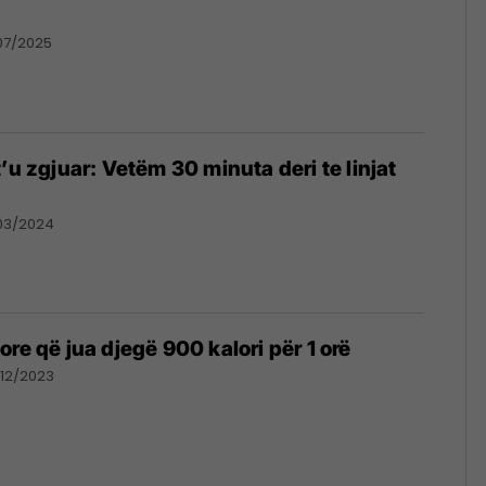
07/2025
’u zgjuar: Vetëm 30 minuta deri te linjat
03/2024
re që jua djegë 900 kalori për 1 orë
12/2023