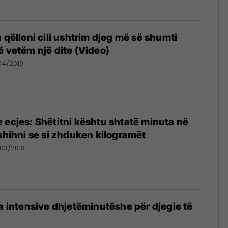
 qëlloni cili ushtrim djeg më së shumti
ë vetëm një dite (Video)
04/2019
 ecjes: Shëtitni kështu shtatë minuta në
 shihni se si zhduken kilogramët
03/2019
ja intensive dhjetëminutëshe për djegie të