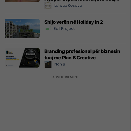
lëkurës
Italwax Kosova
Shijo verën në Holiday In 2
Edil Project
Branding profesional për biznesin
tuaj me Plan B Creative
Plan B