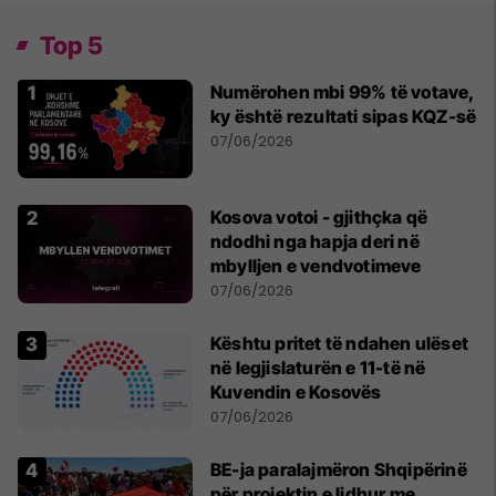
Top 5
Numërohen mbi 99% të votave,
ky është rezultati sipas KQZ-së
07/06/2026
Kosova votoi - gjithçka që
ndodhi nga hapja deri në
mbylljen e vendvotimeve
07/06/2026
Kështu pritet të ndahen ulëset
në legjislaturën e 11-të në
Kuvendin e Kosovës
07/06/2026
BE-ja paralajmëron Shqipërinë
për projektin e lidhur me