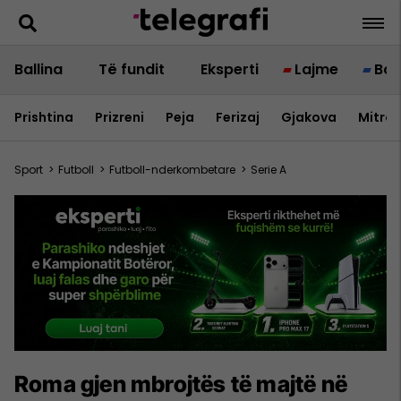
Ballina
Të fundit
Eksperti
Lajme
Bot
Prishtina
Prizreni
Peja
Ferizaj
Gjakova
Mitrov
Sport
>
Futboll
>
Futboll-nderkombetare
>
Serie A
Roma gjen mbrojtës të majtë në