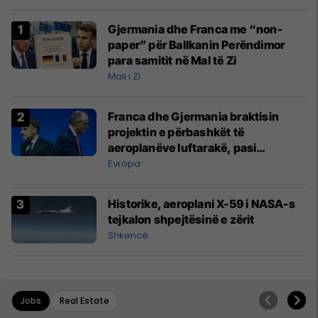
Gjermania dhe Franca me “non-
paper” për Ballkanin Perëndimor
para samitit në Mal të Zi
Mali i Zi
Franca dhe Gjermania braktisin
projektin e përbashkët të
aeroplanëve luftarakë, pasi
kompanitë nuk arrijnë marrëveshje
Evropa
Historike, aeroplani X-59 i NASA-s
tejkalon shpejtësinë e zërit
Shkencë
Jobs
Real Estate