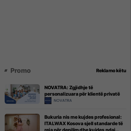
Promo
Reklamo këtu
NOVATRA: Zgjidhje të
personalizuara për klientë privatë
NOVATRA
Bukuria nis me kujdes profesional:
ITALWAX Kosova sjell standarde të
reja për depilim dhe kujdes ndaj