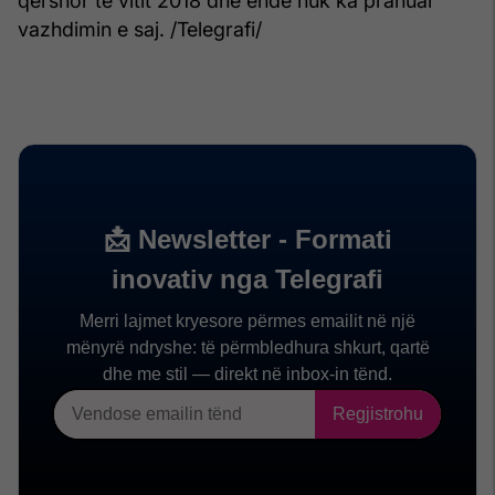
qershor të vitit 2018 dhe ende nuk ka pranuar
vazhdimin e saj. /Telegrafi/