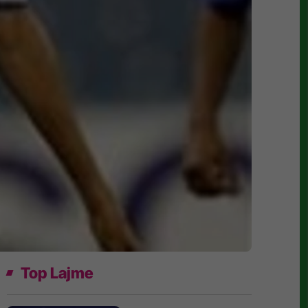
Top Lajme