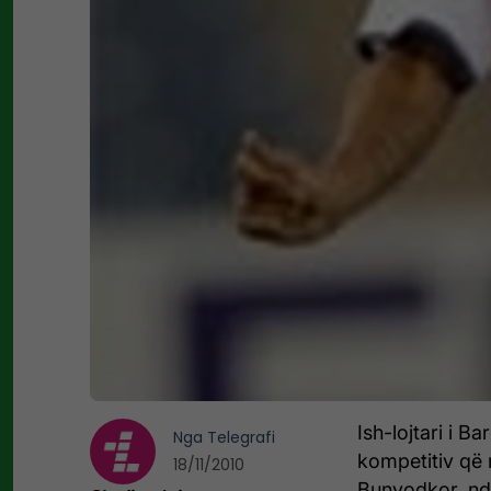
Ish-lojtari i B
Nga
Telegrafi
kompetitiv që 
18/11/2010
Bunyodkor, ndë