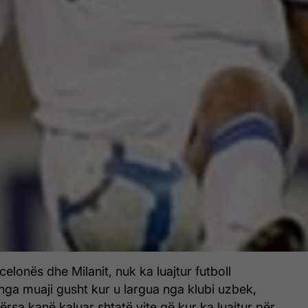
arcelonës dhe Milanit, nuk ka luajtur futboll
nga muaji gusht kur u largua nga klubi uzbek,
rsa kanë kaluar shtatë vite që kur ka luajtur për