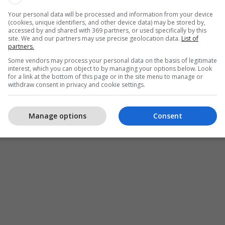
Your personal data will be processed and information from your device
(cookies, unique identifiers, and other device data) may be stored by,
accessed by and shared with 369 partners, or used specifically by this
site. We and our partners may use precise geolocation data.
List of
partners.
Some vendors may process your personal data on the basis of legitimate
interest, which you can object to by managing your options below. Look
for a link at the bottom of this page or in the site menu to manage or
withdraw consent in privacy and cookie settings.
Manage options
Consent