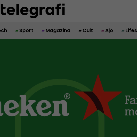
ech
Sport
Magazina
Cult
Ajo
Life