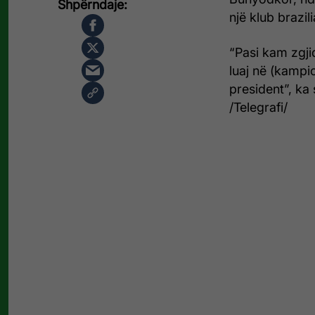
një klub brazili
“Pasi kam zgji
luaj në (kampi
president”, ka 
/Telegrafi/