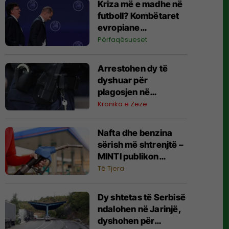
Kriza më e madhe në
futboll? Kombëtaret
evropiane
kërcënojnë me
Përfaqësueset
bojkot të Kupës së
Botës
Arrestohen dy të
dyshuar për
plagosjen në
Prishtinë, ndalohen
Kronika e Zezë
për 48 orë
Nafta dhe benzina
sërish më shtrenjtë –
MINTI publikon
çmimet e derivateve
Të Tjera
Dy shtetas të Serbisë
ndalohen në Jarinjë,
dyshohen për