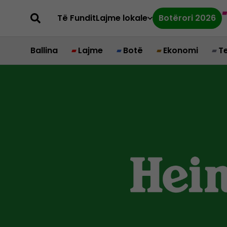
Të Fundit
Lajme lokale
Botërori 2026
Ballina
Lajme
Botë
Ekonomi
T