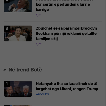
koncertin e përfundon ulur në
karrige
Yjet
Zbulohet se sa para mori Brooklyn
Beckham për një reklamë që tallte
familjen e tij
Yjet
Në trend Botë
Netanyahu tha se Izraeli nuk do të
largohet nga Libani, reagon Trump
Amerika