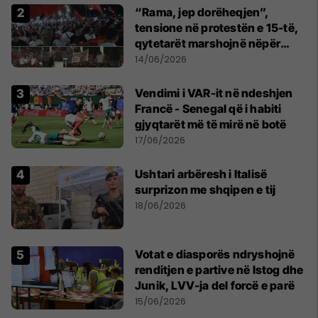
“Rama, jep dorëheqjen”,
tensione në protestën e 15-të,
qytetarët marshojnë nëpër
kryeqytet
14/06/2026
Vendimi i VAR-it në ndeshjen
Francë - Senegal që i habiti
gjyqtarët më të mirë në botë
17/06/2026
Ushtari arbëresh i Italisë
surprizon me shqipen e tij
18/06/2026
Votat e diasporës ndryshojnë
renditjen e partive në Istog dhe
Junik, LVV-ja del forcë e parë
15/06/2026