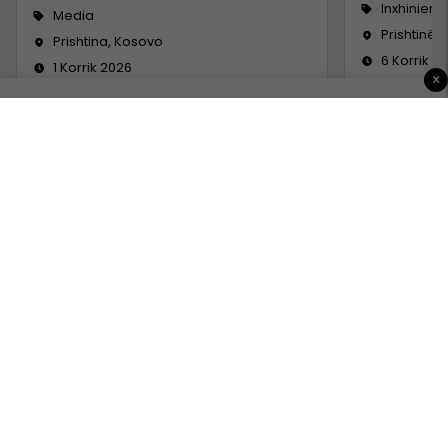
Inxhinieri
Media
Prishtinë
Prishtina, Kosovo
6 Korrik 2
1 Korrik 2026
×