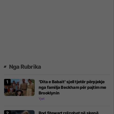
Nga Rubrika
'Dita e Babait' sjell tjetër përpjekje
nga familja Beckham për pajtim me
Brooklynin
Yjet
Rod Stewart rrëzohet në skenë,