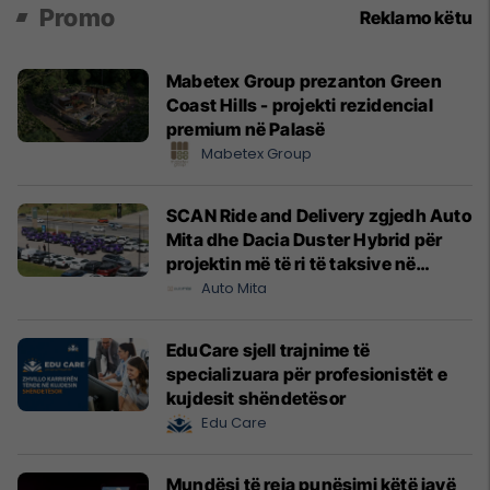
Promo
Reklamo këtu
Mabetex Group prezanton Green
Coast Hills - projekti rezidencial
premium në Palasë
Mabetex Group
SCAN Ride and Delivery zgjedh Auto
Mita dhe Dacia Duster Hybrid për
projektin më të ri të taksive në
Prishtinë
Auto Mita
EduCare sjell trajnime të
specializuara për profesionistët e
kujdesit shëndetësor
Edu Care
Mundësi të reja punësimi këtë javë