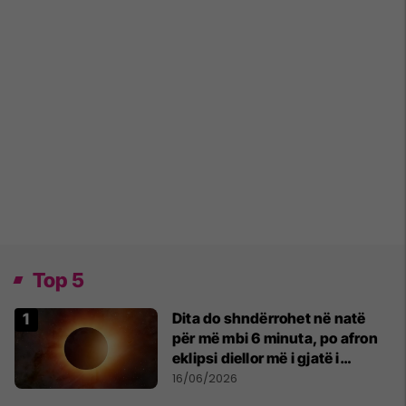
Top 5
Dita do shndërrohet në natë
për më mbi 6 minuta, po afron
eklipsi diellor më i gjatë i
shekullit të 21-të
16/06/2026