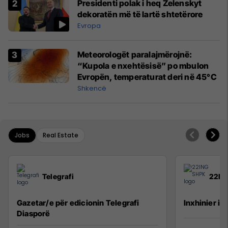
Presidenti polak i heq Zelenskyt
dekoratën më të lartë shtetërore
Evropa
Meteorologët paralajmërojnë:
“Kupola e nxehtësisë” po mbulon
Evropën, temperaturat deri në 45°C
Shkencë
Jobs
Real Estate
Telegrafi
22IN
Gazetar/e për edicionin Telegrafi
Inxhinier i 
Diasporë