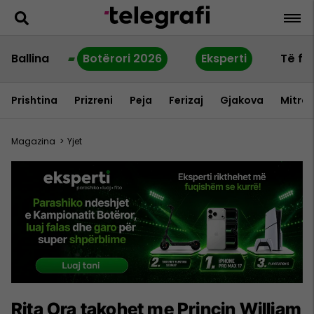
Ballina
Botërori 2026
Eksperti
Të fu
Prishtina
Prizreni
Peja
Ferizaj
Gjakova
Mitrov
Magazina
>
Yjet
Rita Ora takohet me Princin William