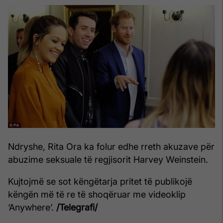
Ndryshe, Rita Ora ka folur edhe rreth akuzave për
abuzime seksuale të regjisorit Harvey Weinstein.
Kujtojmë se sot këngëtarja pritet të publikojë
këngën më të re të shoqëruar me videoklip
‘Anywhere’.
/Telegrafi/