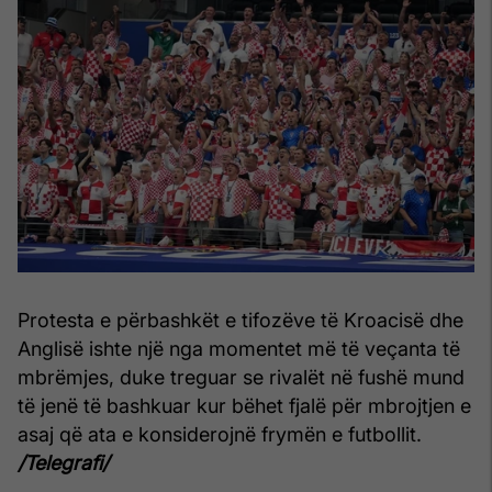
Protesta e përbashkët e tifozëve të Kroacisë dhe
Anglisë ishte një nga momentet më të veçanta të
mbrëmjes, duke treguar se rivalët në fushë mund
të jenë të bashkuar kur bëhet fjalë për mbrojtjen e
asaj që ata e konsiderojnë frymën e futbollit.
/Telegrafi/