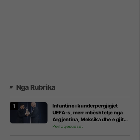
Nga Rubrika
Infantino i kundërpërgjigjet
UEFA-s, merr mbështetje nga
Argjentina, Meksika dhe e gjithë
Afrika
Përfaqësueset