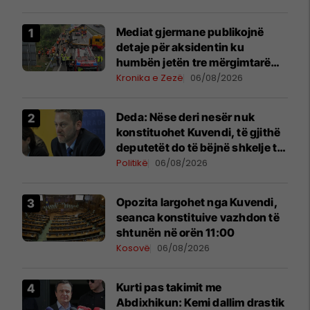
Mediat gjermane publikojnë
detaje për aksidentin ku
humbën jetën tre mërgimtarë
nga Komogllava e Ferizajt
Kronika e Zezë
06/08/2026
Deda: Nëse deri nesër nuk
konstituohet Kuvendi, të gjithë
deputetët do të bëjnë shkelje të
rëndë kushtetuese
Politikë
06/08/2026
Opozita largohet nga Kuvendi,
seanca konstituive vazhdon të
shtunën në orën 11:00
Kosovë
06/08/2026
Kurti pas takimit me
Abdixhikun: Kemi dallim drastik