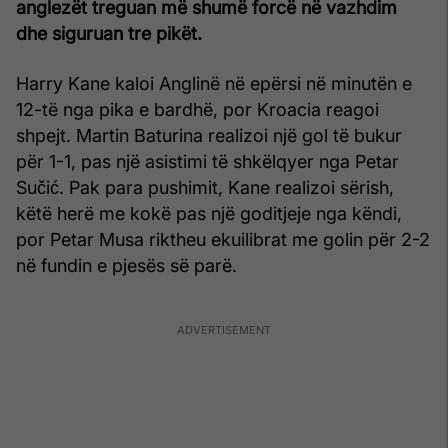
anglezët treguan më shumë forcë në vazhdim
dhe siguruan tre pikët.
Harry Kane kaloi Anglinë në epërsi në minutën e
12-të nga pika e bardhë, por Kroacia reagoi
shpejt. Martin Baturina realizoi një gol të bukur
për 1-1, pas një asistimi të shkëlqyer nga Petar
Sučić. Pak para pushimit, Kane realizoi sërish,
këtë herë me kokë pas një goditjeje nga këndi,
por Petar Musa riktheu ekuilibrat me golin për 2-2
në fundin e pjesës së parë.