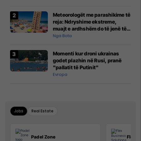
Meteorologët me parashikime të
reja: Ndryshime ekstreme,
muajt e ardhshëm do të jenë të
pazakontë
Nga Bota
Momenti kur droni ukrainas
godet plazhin në Rusi, pranë
"pallatit të Putinit"
Evropa
Jobs
Real Estate
Padel Zone
Flex B