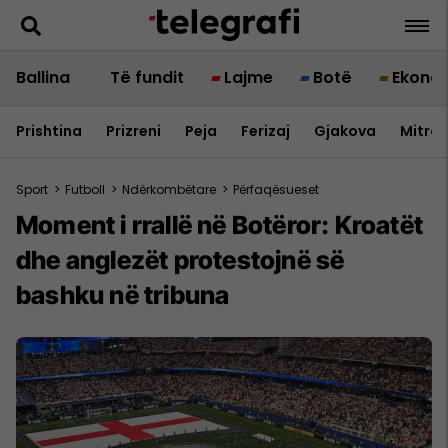
Ballina
Të fundit
Lajme
Botë
Ekono
Prishtina
Prizreni
Peja
Ferizaj
Gjakova
Mitrov
Sport
>
Futboll
>
Ndërkombëtare
>
Përfaqësueset
Moment i rrallë në Botëror: Kroatët
dhe anglezët protestojnë së
bashku në tribuna