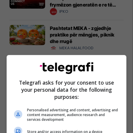
frymëzon gjeneratën e re të
krijuesve
IPKO
Pashtetat MEKA - zgjedhje
praktike për mëngjes, piknik
dhe rrugë
MEKA HALAL FOOD
A po don me rrnu n’deti?
Kursimet mund t’ju sjellin një
banesë
Telegrafi asks for your consent to use
Banka Ekonomike
your personal data for the following
purposes:
Mësoni kujdesin shëndetësor
përmes përvojës praktike me
Personalised advertising and content, advertising and
EduCare
content measurement, audience research and
services development
Edu Care
Store and/or access information on a device