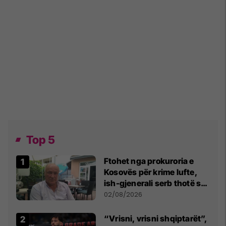
Top 5
Ftohet nga prokuroria e
Kosovës për krime lufte,
ish-gjenerali serb thotë se
dikush e tradhtoi në
02/08/2026
Beograd
“Vrisni, vrisni shqiptarët”,