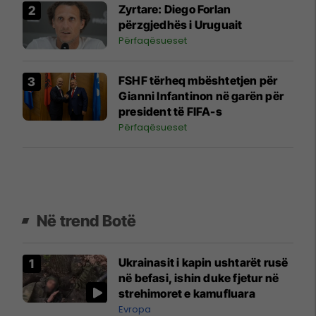
Zyrtare: Diego Forlan
përzgjedhës i Uruguait
Përfaqësueset
FSHF tërheq mbështetjen për
Gianni Infantinon në garën për
president të FIFA-s
Përfaqësueset
Në trend Botë
Ukrainasit i kapin ushtarët rusë
në befasi, ishin duke fjetur në
strehimoret e kamufluara
Evropa