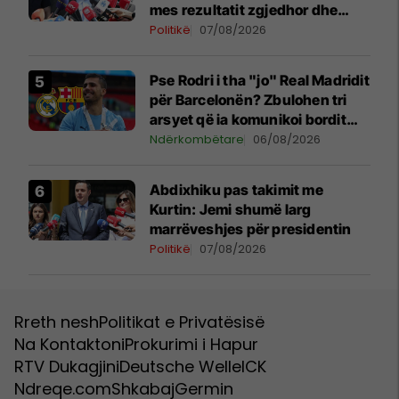
mes rezultatit zgjedhor dhe
kërkesave të LDK-së
Politikë
07/08/2026
Pse Rodri i tha "jo" Real Madridit
për Barcelonën? Zbulohen tri
arsyet që ia komunikoi bordit
madrilen
Ndërkombëtare
06/08/2026
Abdixhiku pas takimit me
Kurtin: Jemi shumë larg
marrëveshjes për presidentin
Politikë
07/08/2026
Rreth nesh
Politikat e Privatësisë
Na Kontaktoni
Prokurimi i Hapur
RTV Dukagjini
Deutsche Welle
ICK
Ndreqe.com
Shkabaj
Germin