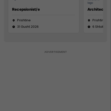
Recepsionist/e
Architect
Prishtine
Prishtinë
31 Gusht 2026
6 Shtator 2