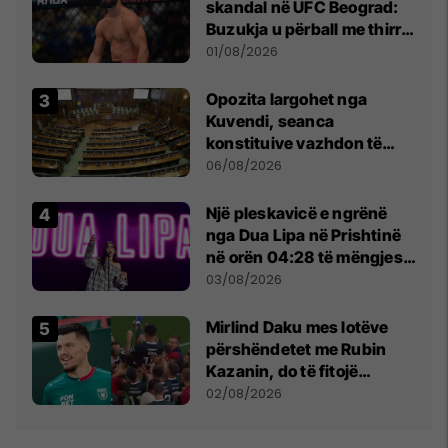
skandal në UFC Beograd:
Buzukja u përball me thirrje
anti-shqiptare nga
01/08/2026
tribunat
Opozita largohet nga
Kuvendi, seanca
konstituive vazhdon të
shtunën në orën 11:00
06/08/2026
Një pleskavicë e ngrënë
nga Dua Lipa në Prishtinë
në orën 04:28 të mëngjesit
- dhe bota digjitale serbe
03/08/2026
shpall gjendjen e luftës
Mirlind Daku mes lotëve
përshëndetet me Rubin
Kazanin, do të fitojë
miliona te Spartak Moska
02/08/2026