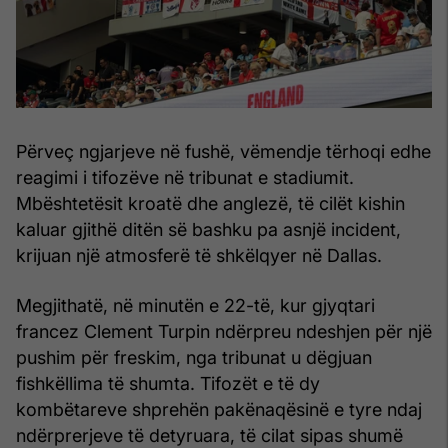
Përveç ngjarjeve në fushë, vëmendje tërhoqi edhe
reagimi i tifozëve në tribunat e stadiumit.
Mbështetësit kroatë dhe anglezë, të cilët kishin
kaluar gjithë ditën së bashku pa asnjë incident,
krijuan një atmosferë të shkëlqyer në Dallas.
Megjithatë, në minutën e 22-të, kur gjyqtari
francez Clement Turpin ndërpreu ndeshjen për një
pushim për freskim, nga tribunat u dëgjuan
fishkëllima të shumta. Tifozët e të dy
kombëtareve shprehën pakënaqësinë e tyre ndaj
ndërprerjeve të detyruara, të cilat sipas shumë