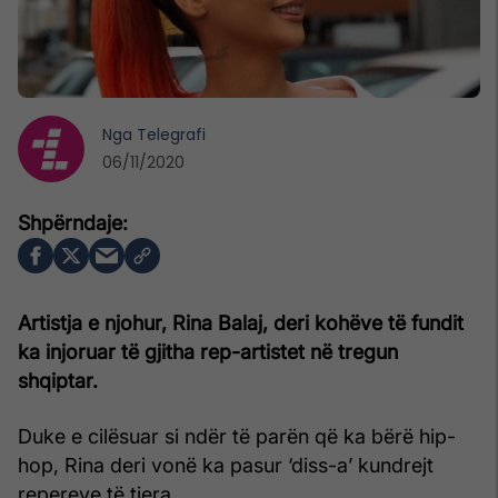
Nga
Telegrafi
06/11/2020
Artistja e njohur, Rina Balaj, deri kohëve të fundit
ka injoruar të gjitha rep-artistet në tregun
shqiptar.
Duke e cilësuar si ndër të parën që ka bërë hip-
hop, Rina deri vonë ka pasur ‘diss-a’ kundrejt
repereve të tjera.