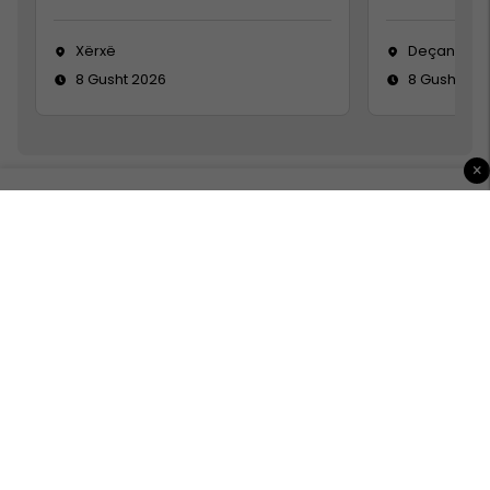
Xërxë
Deçan
8 Gusht 2026
8 Gusht 20
×