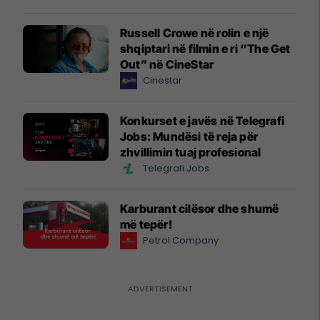
Russell Crowe në rolin e një
shqiptari në filmin e ri “The Get
Out” në CineStar
Cinestar
Konkurset e javës në Telegrafi
Jobs: Mundësi të reja për
zhvillimin tuaj profesional
Telegrafi Jobs
Karburant cilësor dhe shumë
më tepër!
Petrol Company