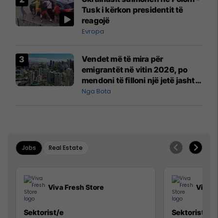
Tusk i kërkon presidentit të
reagojë
Evropa
Vendet më të mira për
emigrantët në vitin 2026, po
mendoni të filloni një jetë jashtë
vendit?
Nga Bota
Jobs
Real Estate
Viva Fresh Store
Viva F
Sektorist/e
Sektorist/e