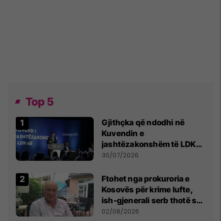
Top 5
Gjithçka që ndodhi në
Kuvendin e
jashtëzakonshëm të LDK-
së
30/07/2026
Ftohet nga prokuroria e
Kosovës për krime lufte,
ish-gjenerali serb thotë se
dikush e tradhtoi në
02/08/2026