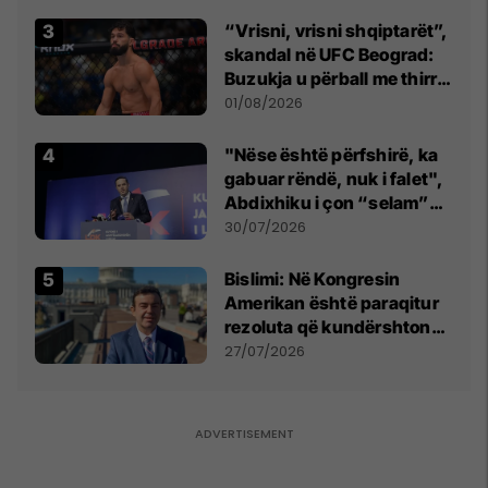
Beograd
“Vrisni, vrisni shqiptarët”,
skandal në UFC Beograd:
Buzukja u përball me thirrje
anti-shqiptare nga
01/08/2026
tribunat
"Nëse është përfshirë, ka
gabuar rëndë, nuk i falet",
Abdixhiku i çon “selam”
Përparim Ramës
30/07/2026
Bislimi: Në Kongresin
Amerikan është paraqitur
rezoluta që kundërshton
mbajtjen e Asamblesë
27/07/2026
Parlamentare të OSBE-së
në Beograd