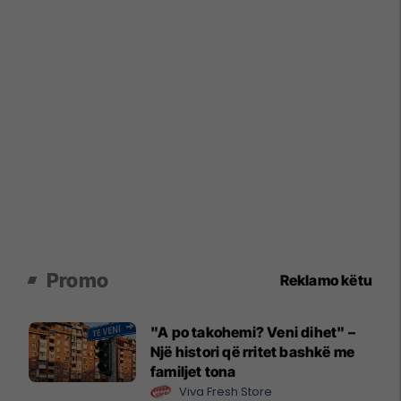
Promo
Reklamo këtu
"A po takohemi? Veni dihet" –
Një histori që rritet bashkë me
familjet tona
Viva Fresh Store