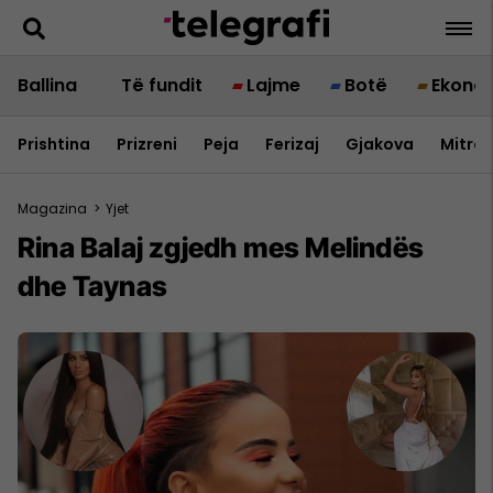
Ballina
Të fundit
Lajme
Botë
Ekono
Prishtina
Prizreni
Peja
Ferizaj
Gjakova
Mitrov
Magazina
>
Yjet
Rina Balaj zgjedh mes Melindës
dhe Taynas