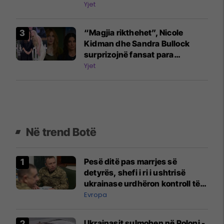
gjatë turneut të këngëtarit
Yjet
“Magjia rikthehet”, Nicole
Kidman dhe Sandra Bullock
surprizojnë fansat para
vazhdimit të “Practical Magic”
Yjet
Në trend Botë
Pesë ditë pas marrjes së
detyrës, shefi i ri i ushtrisë
ukrainase urdhëron kontroll të
madh
Evropa
Ukrainasit sulmohen në Poloni -