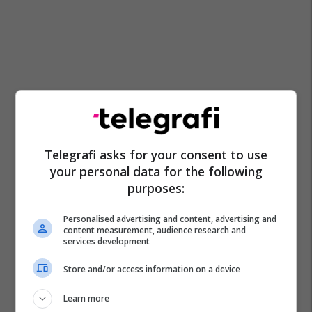
Telegrafi asks for your consent to use
your personal data for the following
purposes:
Liga E Kampionëve
Bayern Munich
Celtic
Personalised advertising and content, advertising and
Man City
Besiktas
Borussia Monchengladbach
content measurement, audience research and
services development
Napoli
Barcelona
Psv Eindhoven
Psg
Benfica
Store and/or access information on a device
Atletico Madrid
Arsenal
Learn more