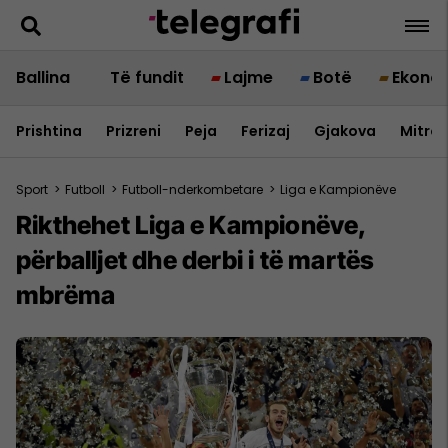
Ballina
Të fundit
Lajme
Botë
Ekono
Prishtina
Prizreni
Peja
Ferizaj
Gjakova
Mitrov
Sport
>
Futboll
>
Futboll-nderkombetare
>
Liga e Kampionëve
Rikthehet Liga e Kampionëve,
përballjet dhe derbi i të martës
mbrëma