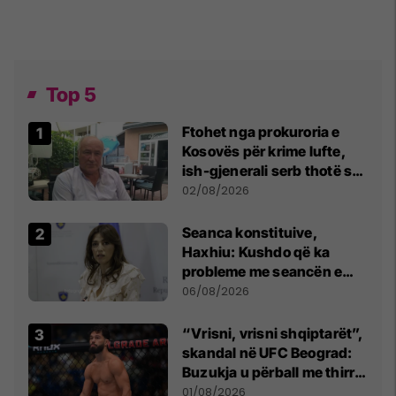
Top 5
Ftohet nga prokuroria e
Kosovës për krime lufte,
ish-gjenerali serb thotë se
dikush e tradhtoi në
02/08/2026
Beograd
Seanca konstituive,
Haxhiu: Kushdo që ka
probleme me seancën e
sotme e ftoj t’i drejtohet
06/08/2026
Kushtetueses
“Vrisni, vrisni shqiptarët”,
skandal në UFC Beograd:
Buzukja u përball me thirrje
anti-shqiptare nga
01/08/2026