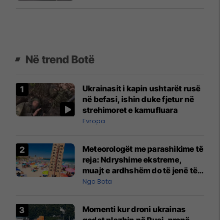
Në trend Botë
Ukrainasit i kapin ushtarët rusë
në befasi, ishin duke fjetur në
strehimoret e kamufluara
Evropa
Meteorologët me parashikime të
reja: Ndryshime ekstreme,
muajt e ardhshëm do të jenë të
pazakontë
Nga Bota
Momenti kur droni ukrainas