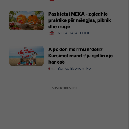
Pashtetat MEKA - zgjedhje
praktike për mëngjes, piknik
dhe rrugë
MEKA HALAL FOOD
A po don me rrnu n’deti?
Kursimet mund t’ju sjellin një
banesë
Banka Ekonomike