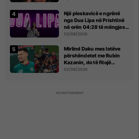
tribunat
Një pleskavicë e ngrënë
nga Dua Lipa në Prishtinë
në orën 04:28 të mëngjesit
- dhe bota digjitale serbe
03/08/2026
shpall gjendjen e luftës
Mirlind Daku mes lotëve
përshëndetet me Rubin
Kazanin, do të fitojë
miliona te Spartak Moska
02/08/2026