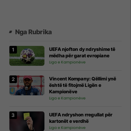
Nga Rubrika
UEFA njofton dy ndryshime të
mëdha për garat evropiane
Liga e Kampionëve
Vincent Kompany: Qëllimi ynë
është të fitojmë Ligën e
Kampionëve
Liga e Kampionëve
UEFA ndryshon rregullat për
kartonët e verdhë
Liga e Kampionëve