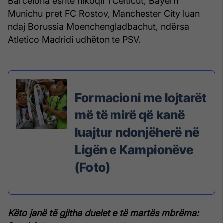
Barcelona është nikoqir i Celticut, Bayern
Munichu pret FC Rostov, Manchester City luan
ndaj Borussia Moenchengladbachut, ndërsa
Atletico Madridi udhëton te PSV.
Formacioni me lojtarët
më të mirë që kanë
luajtur ndonjëherë në
Ligën e Kampionëve
(Foto)
Këto janë të gjitha duelet e të martës mbrëma: