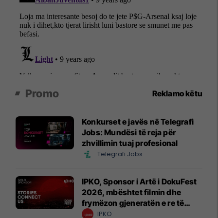
Promo
Reklamo këtu
Konkurset e javës në Telegrafi
Jobs: Mundësi të reja për
zhvillimin tuaj profesional
Telegrafi Jobs
IPKO, Sponsor i Artë i DokuFest
2026, mbështet filmin dhe
frymëzon gjeneratën e re të
krijuesve
IPKO