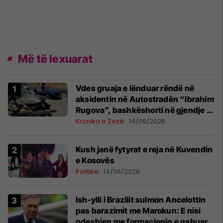
Më të lexuarat
Vdes gruaja e lënduar rëndë në
aksidentin në Autostradën “Ibrahim
Rugova”, bashkëshorti në gjendje të
rëndë
Kronika e Zezë
14/06/2026
Kush janë fytyrat e reja në Kuvendin
e Kosovës
Politikë
14/06/2026
Ish-ylli i Brazilit sulmon Ancelottin
pas barazimit me Marokun: E nisi
ndeshjen me formacionin e gabuar