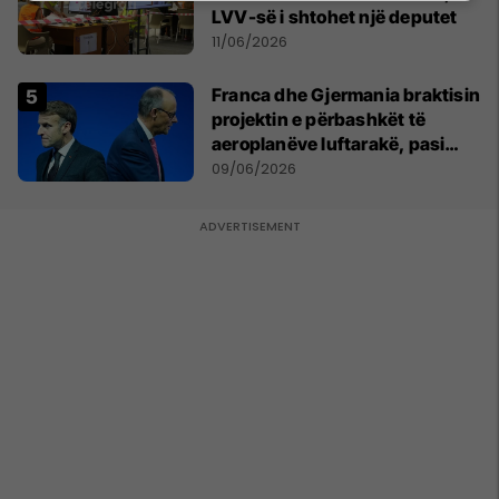
LVV-së i shtohet një deputet
11/06/2026
Franca dhe Gjermania braktisin
projektin e përbashkët të
aeroplanëve luftarakë, pasi
kompanitë nuk arrijnë
09/06/2026
marrëveshje