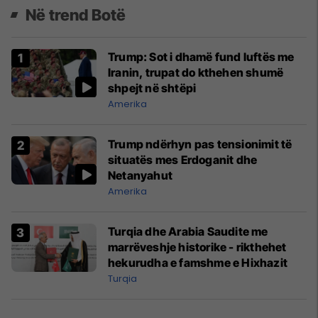
Në trend Botë
Trump: Sot i dhamë fund luftës me
Iranin, trupat do kthehen shumë
shpejt në shtëpi
Amerika
Trump ndërhyn pas tensionimit të
situatës mes Erdoganit dhe
Netanyahut
Amerika
Turqia dhe Arabia Saudite me
marrëveshje historike - rikthehet
hekurudha e famshme e Hixhazit
Turqia