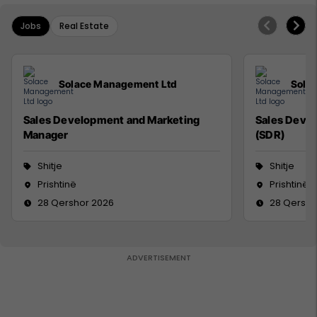
Jobs
Real Estate
Solace Management Ltd
Sola
Sales Development and Marketing
Sales Deve
Manager
(SDR)
Shitje
Shitje
Prishtinë
Prishtinë
28 Qershor 2026
28 Qersho