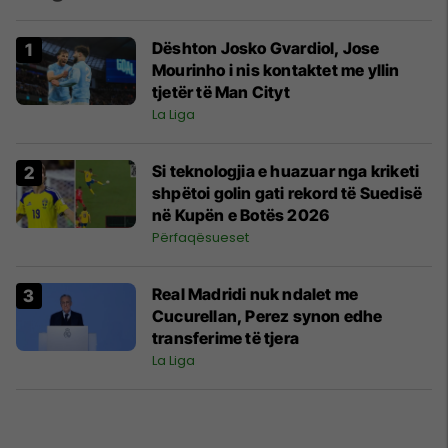
Dështon Josko Gvardiol, Jose
Mourinho i nis kontaktet me yllin
tjetër të Man Cityt
La Liga
Si teknologjia e huazuar nga kriketi
shpëtoi golin gati rekord të Suedisë
në Kupën e Botës 2026
Përfaqësueset
Real Madridi nuk ndalet me
Cucurellan, Perez synon edhe
transferime të tjera
La Liga