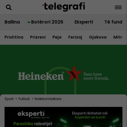
Ballina
Botërori 2026
Eksperti
Të fundit
Prishtina
Prizreni
Peja
Ferizaj
Gjakova
Mitrov
Sport
>
Futboll
>
Ndërkombëtare