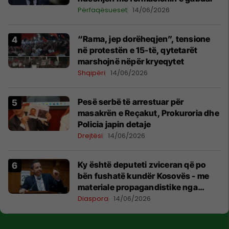
Përfaqësueset
14/06/2026
“Rama, jep dorëheqjen”, tensione
në protestën e 15-të, qytetarët
marshojnë nëpër kryeqytet
Shqipëri
14/06/2026
Pesë serbë të arrestuar për
masakrën e Reçakut, Prokuroria dhe
Policia japin detaje
Drejtësi
14/06/2026
Ky është deputeti zviceran që po
bën fushatë kundër Kosovës - me
materiale propagandistike nga
Beogradi
Diaspora
14/06/2026