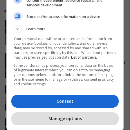
content measurement, audience research and
services development
Top 5
Store and/or access information on a device
BE-ja paralajmëron Shqipërinë
Learn more
për projektin e lidhur me
Kushnerin
Your personal data will be processed and information from
07/06/2026
your device (cookies, unique identifiers, and other device
data) may be stored by, accessed by and shared with 369
partners, or used specifically by this site. We and our partners
Garë interesante në LDK pas
may use precise geolocation data.
List of partners.
numërimit të mbi 50% të votave
Some vendors may process your personal data on the basis
09/06/2026
of legitimate interest, which you can object to by managing
your options below. Look for a link at the bottom of this page
or in the site menu to manage or withdraw consent in privacy
and cookie settings.
LVV kalon në 50 mandate,
numërohen rreth 70% e votave
Consent
nga ambasadat
12/06/2026
Manage options
KQZ fillon publikimin e
rezultateve të ambasadave,