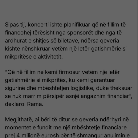
Sipas tij, koncerti ishte planifikuar që në fillim të
financohej tërësisht nga sponsorët dhe nga të
ardhurat e shitjes së biletave, ndërsa qeveria
kishte nënshkruar vetëm një letër gatishmërie si
mikpritëse e aktivitetit.
“Që në fillim ne kemi firmosur vetëm një letër
gatishmërie si mikpritës, ku kemi garantuar
sigurinë dhe mbështetjen logjistike, duke theksuar
se nuk marrim përsipër asnjë angazhim financiar”,
deklaroi Rama.
Megjithatë, ai bëri të ditur se qeveria ndërhyri në
momentet e fundit me një mbështetje financiare
prej 4 milionë eurosh për të shmangur anulimin e