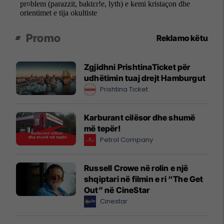
Promo
Reklamo këtu
Zgjidhni PrishtinaTicket për
udhëtimin tuaj drejt Hamburgut
Prishtina Ticket
Karburant cilësor dhe shumë
më tepër!
Petrol Company
Russell Crowe në rolin e një
shqiptari në filmin e ri “The Get
Out” në CineStar
Cinestar