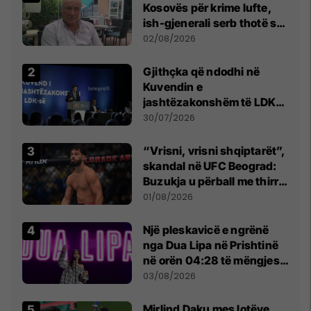
Kosovës për krime lufte,
ish-gjenerali serb thotë se
dikush e tradhtoi në
02/08/2026
Beograd
Gjithçka që ndodhi në
Kuvendin e
jashtëzakonshëm të LDK-
së
30/07/2026
“Vrisni, vrisni shqiptarët”,
skandal në UFC Beograd:
Buzukja u përball me thirrje
anti-shqiptare nga
01/08/2026
tribunat
Një pleskavicë e ngrënë
nga Dua Lipa në Prishtinë
në orën 04:28 të mëngjesit
- dhe bota digjitale serbe
03/08/2026
shpall gjendjen e luftës
Mirlind Daku mes lotëve