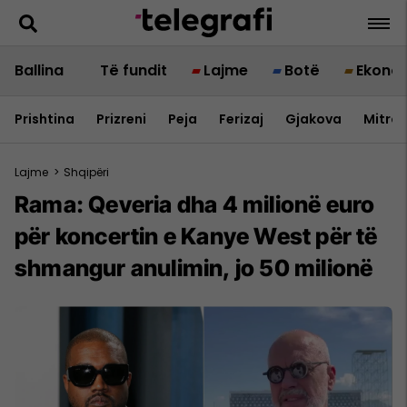
Ballina
Të fundit
Lajme
Botë
Ekono
Prishtina
Prizreni
Peja
Ferizaj
Gjakova
Mitrov
Lajme
>
Shqipëri
Rama: Qeveria dha 4 milionë euro
për koncertin e Kanye West për të
shmangur anulimin, jo 50 milionë