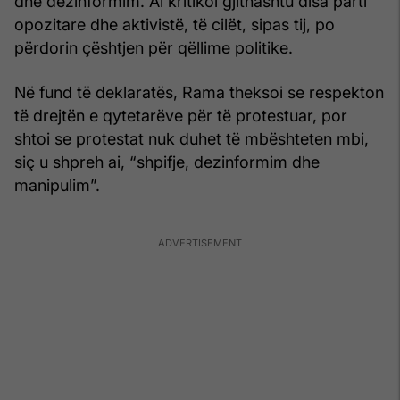
dhe dezinformim. Ai kritikoi gjithashtu disa parti
opozitare dhe aktivistë, të cilët, sipas tij, po
përdorin çështjen për qëllime politike.
Në fund të deklaratës, Rama theksoi se respekton
të drejtën e qytetarëve për të protestuar, por
shtoi se protestat nuk duhet të mbështeten mbi,
siç u shpreh ai, “shpifje, dezinformim dhe
manipulim”.