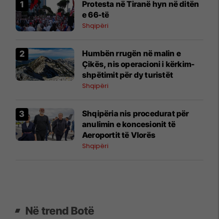
Protesta në Tiranë hyn në ditën
e 66-të
Shqipëri
Humbën rrugën në malin e
Çikës, nis operacioni i kërkim-
shpëtimit për dy turistët
Shqipëri
​Shqipëria nis procedurat për
anulimin e koncesionit të
Aeroportit të Vlorës
Shqipëri
Në trend Botë