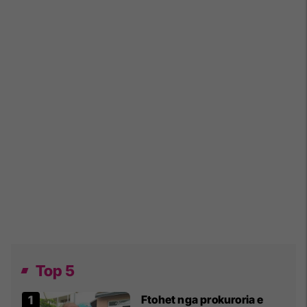
Top 5
Ftohet nga prokuroria e