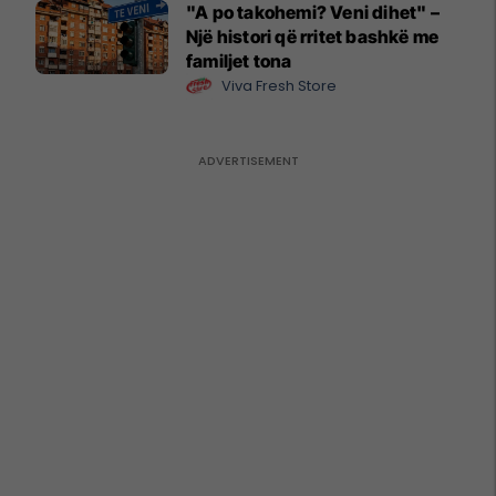
"A po takohemi? Veni dihet" –
Një histori që rritet bashkë me
familjet tona
Viva Fresh Store