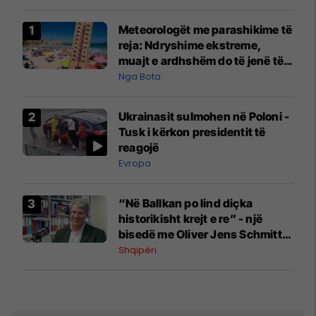
Meteorologët me parashikime të
reja: Ndryshime ekstreme,
muajt e ardhshëm do të jenë të
pazakontë
Nga Bota
Ukrainasit sulmohen në Poloni -
Tusk i kërkon presidentit të
reagojë
Evropa
“Në Ballkan po lind diçka
historikisht krejt e re” - një
bisedë me Oliver Jens Schmitt
mbi protestat në Shqipëri dhe të
Shqipëri
kaluarën e rajonit