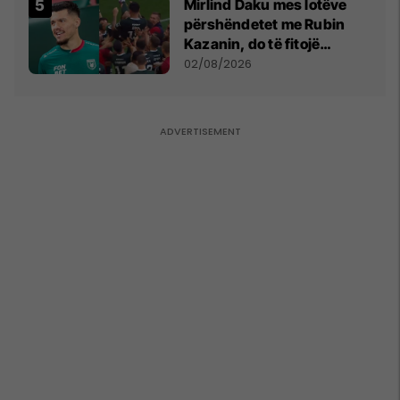
Mirlind Daku mes lotëve
përshëndetet me Rubin
Kazanin, do të fitojë
miliona te Spartak Moska
02/08/2026