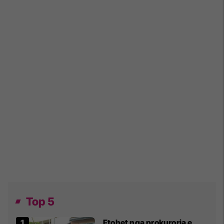
Top 5
Ftohet nga prokuroria e