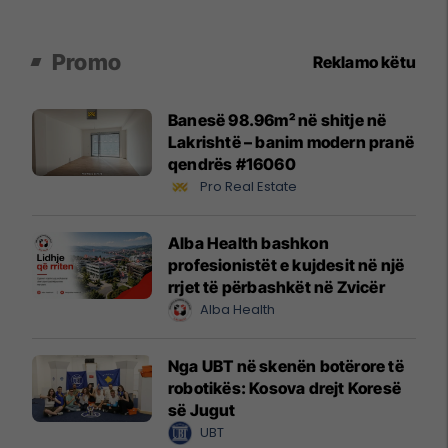
Promo
Reklamo këtu
Banesë 98.96m² në shitje në
Lakrishtë – banim modern pranë
qendrës #16060
Pro Real Estate
Alba Health bashkon
profesionistët e kujdesit në një
rrjet të përbashkët në Zvicër
Alba Health
Nga UBT në skenën botërore të
robotikës: Kosova drejt Koresë
së Jugut
UBT