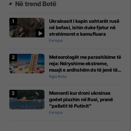
Në trend Botë
Ukrainasit i kapin ushtarët rusë
në befasi, ishin duke fjetur në
strehimoret e kamufluara
Evropa
Meteorologët me parashikime të
reja: Ndryshime ekstreme,
muajt e ardhshëm do të jenë të
pazakontë
Nga Bota
Momenti kur droni ukrainas
godet plazhin në Rusi, pranë
"pallatit të Putinit"
Evropa