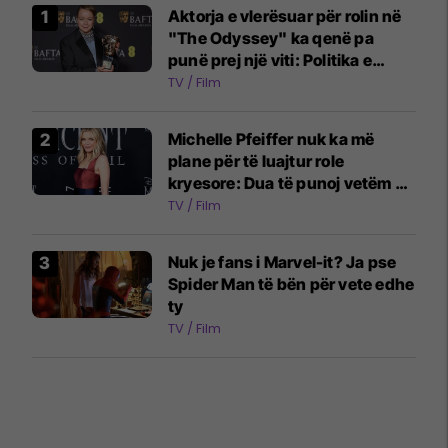
Aktorja e vlerësuar për rolin në
"The Odyssey" ka qenë pa
punë prej një viti: Politika e
industrisë ka ndryshuar
TV / Film
Michelle Pfeiffer nuk ka më
plane për të luajtur role
kryesore: Dua të punoj vetëm në
projekte ansambli
TV / Film
Nuk je fans i Marvel-it? Ja pse
Spider Man të bën për vete edhe
ty
TV / Film