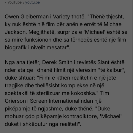
- YouTube
youtu.be
Owen Gleiberman i Variety thotë: "Thënë thjesht,
ky nuk është një film për anën e errët të Michael
Jackson. Megjithatë, surpriza e 'Michael' është se
sa mirë funksionon dhe sa tërheqës është një film
biografik i nivelit mesatar".
Nga ana tjetër, Derek Smith i revistës Slant është
ndër ata që i dhanë filmit një vlerësim "të kalbur",
duke shtuar: "Filmi e kthen realitetin e një jete
tragjike dhe thellësisht komplekse në një
spektakël të sterilizuar me kokoshka." Tim
Grierson i Screen International ndan një
pikëpamje të ngjashme, duke thënë: "Duke
mohuar çdo pikëpamje kontradiktore, 'Michael'
duket i shkëputur nga realiteti".