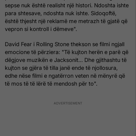
sepse nuk është realisht një histori. Ndoshta ishte
para shtesave, ndoshta nuk ishte. Sidoqoftë,
është thjesht një reklamë me metrazh të gjatë që
vepron si kontroll i dëmeve".
David Fear i Rolling Stone thekson se filmi ngjall
emocione të përziera: "Të kujton herën e parë që
dëgjove muzikën e Jacksonit... Dhe gjithashtu të
kujton se gjëra të tilla janë ende të njollosura,
edhe nëse filmi e ngatërron veten në mënyrë që
të mos të të lërë të mendosh për to".