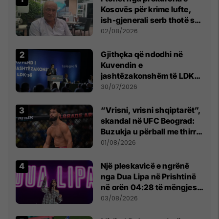
Kosovës për krime lufte,
ish-gjenerali serb thotë se
dikush e tradhtoi në
02/08/2026
Beograd
Gjithçka që ndodhi në
Kuvendin e
jashtëzakonshëm të LDK-
së
30/07/2026
“Vrisni, vrisni shqiptarët”,
skandal në UFC Beograd:
Buzukja u përball me thirrje
anti-shqiptare nga
01/08/2026
tribunat
Një pleskavicë e ngrënë
nga Dua Lipa në Prishtinë
në orën 04:28 të mëngjesit
- dhe bota digjitale serbe
03/08/2026
shpall gjendjen e luftës