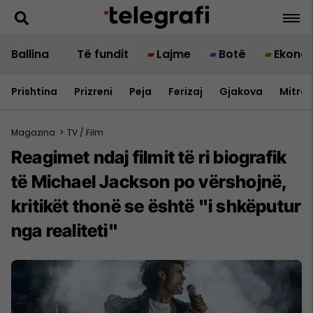
Ballina
Të fundit
Lajme
Botë
Ekono
Prishtina
Prizreni
Peja
Ferizaj
Gjakova
Mitrov
Magazina
>
TV / Film
Reagimet ndaj filmit të ri biografik
të Michael Jackson po vërshojnë,
kritikët thonë se është "i shkëputur
nga realiteti"