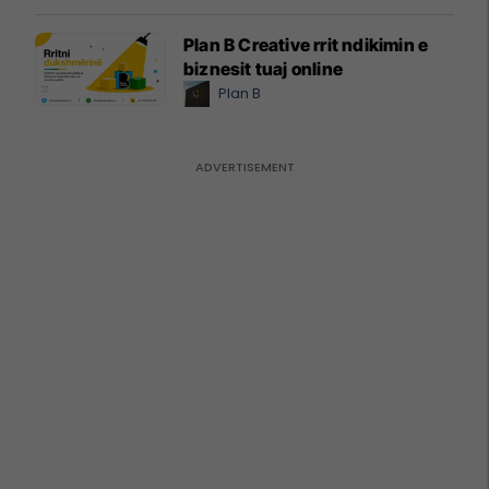
Plan B Creative rrit ndikimin e
biznesit tuaj online
Plan B