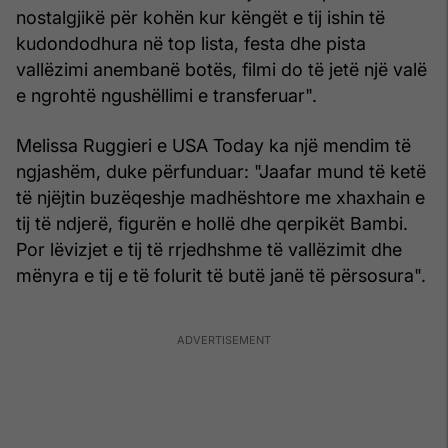
nostalgjikë për kohën kur këngët e tij ishin të
kudondodhura në top lista, festa dhe pista
vallëzimi anembanë botës, filmi do të jetë një valë
e ngrohtë ngushëllimi e transferuar".
Melissa Ruggieri e USA Today ka një mendim të
ngjashëm, duke përfunduar: "Jaafar mund të ketë
të njëjtin buzëqeshje madhështore me xhaxhain e
tij të ndjerë, figurën e hollë dhe qerpikët Bambi.
Por lëvizjet e tij të rrjedhshme të vallëzimit dhe
mënyra e tij e të folurit të butë janë të përsosura".