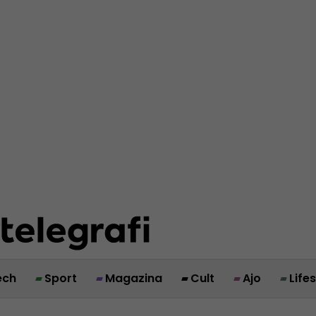
ech
Sport
Magazina
Cult
Ajo
Life