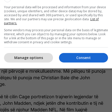
Anderson.
Your personal data will be processed and information from your device
(cookies, unique identifiers, and other device data) may be stored by,
 film të shkurtër me Philip Baker Hall dhe supozohej
accessed by and shared with 369 partners, or used specifically by this
site. We and our partners may use precise geolocation data.
List of
 bashku, por nuk ndodhi asgjë", tha ai.
partners.
Some vendors may process your personal data on the basis of legitimate
ashkëpunimin me regjisorin David O. Russell në
interest, which you can object to by managing your options below. Look
for a link at the bottom of this page or in the site menu to manage or
en", Cage theksoi se përvoja ishte pozitive.
withdraw consent in privacy and cookie settings.
 më telefonoi gjithsesi, dhe fakti që ai më telefonoi
Manage options
Consent
i përsëri tregoi se sa bujar dhe profesional ishte.
a përsëri jo sepse kam respektin më të madh për
shte një përvojë e mrekullueshme. Më pëlqeu të punoja
ëlqeu të punoja me Christian Bale dhe John
ge.
ë të cilin Cage portretizon trajnerin legjendar të
n, John Madden, ndjek jetën dhe kontributin e tij në
olojës së njohur Madden NFL. Në film luajnë