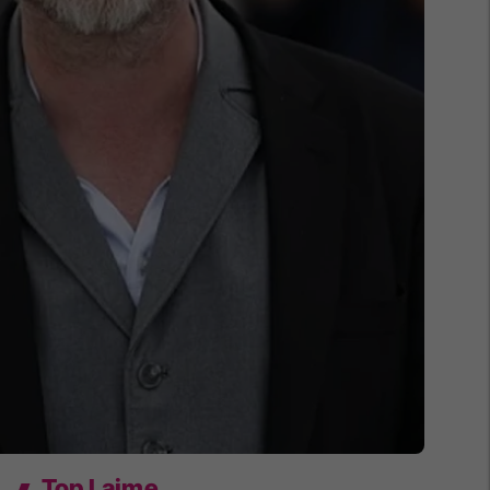
Top Lajme