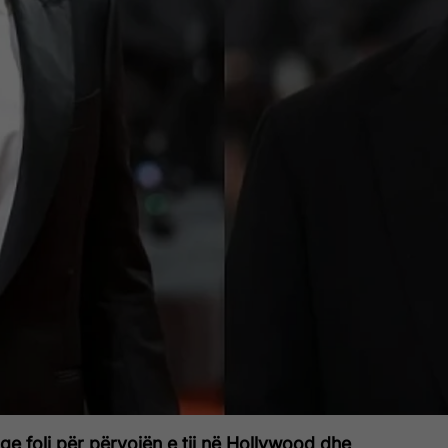
ge foli për përvojën e tij në Hollywood dhe