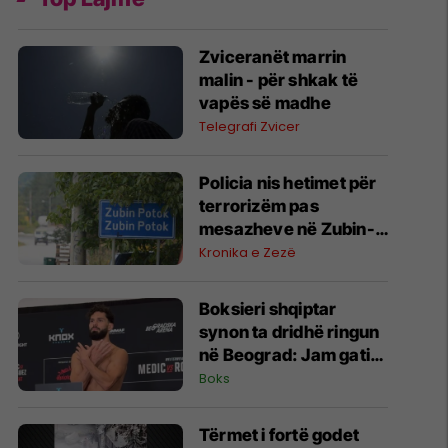
Zviceranët marrin
malin - për shkak të
vapës së madhe
Telegrafi Zvicer
Policia nis hetimet për
terrorizëm pas
mesazheve në Zubin-
Potok
Kronika e Zezë
Boksieri shqiptar
synon ta dridhë ringun
në Beograd: Jam gati,
Zoti e bekoftë
Boks
Shqipërinë
Tërmet i fortë godet