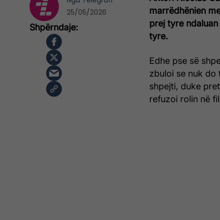
Nga
Telegrafi
marrëdhënien me 
25/05/2026
prej tyre ndaluan 
tyre.
Edhe pse së shpej
zbuloi se nuk do 
shpejti, duke pre
refuzoi rolin në f