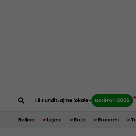
Të Fundit
Lajme lokale
Botërori 2026
Ballina
Lajme
Botë
Ekonomi
T