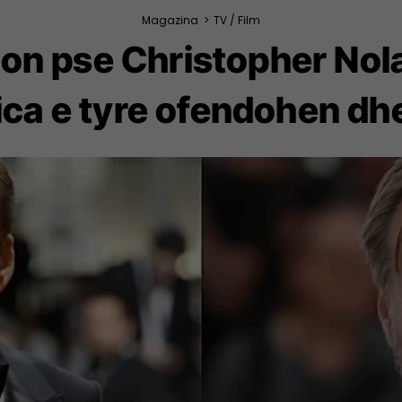
Magazina
>
TV / Film
on pse Christopher Nol
ca e tyre ofendohen dh