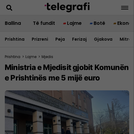
Ballina
Të fundit
Lajme
Botë
Ekono
Prishtina
Prizreni
Peja
Ferizaj
Gjakova
Mitrov
Prishtina
>
Lajme
>
Mjedis
Ministria e Mjedisit gjobit Komunën
e Prishtinës me 5 mijë euro