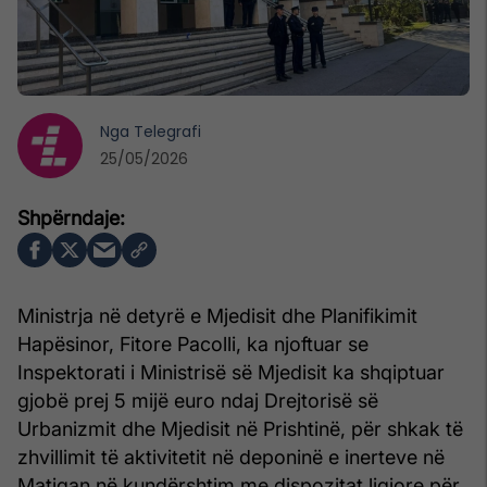
Nga
Telegrafi
25/05/2026
Ministrja në detyrë e Mjedisit dhe Planifikimit
Hapësinor, Fitore Pacolli, ka njoftuar se
Inspektorati i Ministrisë së Mjedisit ka shqiptuar
gjobë prej 5 mijë euro ndaj Drejtorisë së
Urbanizmit dhe Mjedisit në Prishtinë, për shkak të
zhvillimit të aktivitetit në deponinë e inerteve në
Matiqan në kundërshtim me dispozitat ligjore për