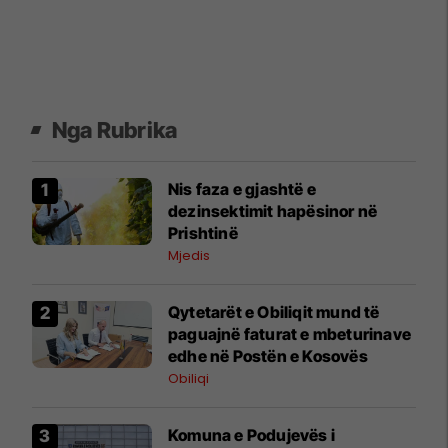
Nga Rubrika
Nis faza e gjashtë e
dezinsektimit hapësinor në
Prishtinë
Mjedis
Qytetarët e Obiliqit mund të
paguajnë faturat e mbeturinave
edhe në Postën e Kosovës
Obiliqi
Komuna e Podujevës i