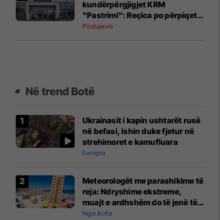
kundërpërgjigjet KRM
"Pastrimi": Reçica po përpiqet
ta bartë fajin për dështimin në
Podujeva
menaxhimin e mbeturinave
Në trend Botë
Ukrainasit i kapin ushtarët rusë
në befasi, ishin duke fjetur në
strehimoret e kamufluara
Evropa
Meteorologët me parashikime të
reja: Ndryshime ekstreme,
muajt e ardhshëm do të jenë të
pazakontë
Nga Bota