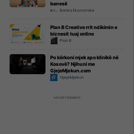
banesë
Banka Ekonomike
Plan B Creative rrit ndikimin e
biznesit tuaj online
Plan B
Po kërkoni mjek apo klinikë në
Kosovë? Njihuni me
GjejeMjekun.com
GjejeMjekun