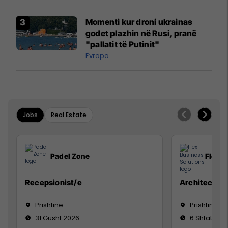
Momenti kur droni ukrainas
godet plazhin në Rusi, pranë
"pallatit të Putinit"
Evropa
Jobs
Real Estate
Padel Zone
Flex B
Recepsionist/e
Architect
Prishtine
Prishtinë
31 Gusht 2026
6 Shtator 2