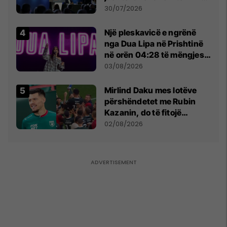
së
30/07/2026
Një pleskavicë e ngrënë
nga Dua Lipa në Prishtinë
në orën 04:28 të mëngjesit
- dhe bota digjitale serbe
03/08/2026
shpall gjendjen e luftës
Mirlind Daku mes lotëve
përshëndetet me Rubin
Kazanin, do të fitojë
miliona te Spartak Moska
02/08/2026