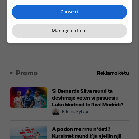
Consent
Manage options
Promo
Reklamo këtu
Si Bernardo Silva mund ta
dëshmojë vetën si pasuesi i
Luka Modricit te Real Madridi?
Edonis Bytyqi
A po don me rrnu n’deti?
Kursimet mund t’ju sjellin një