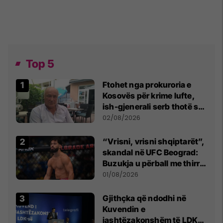
Top 5
Ftohet nga prokuroria e
Kosovës për krime lufte,
ish-gjenerali serb thotë se
dikush e tradhtoi në
02/08/2026
Beograd
“Vrisni, vrisni shqiptarët”,
skandal në UFC Beograd:
Buzukja u përball me thirrje
anti-shqiptare nga
01/08/2026
tribunat
Gjithçka që ndodhi në
Kuvendin e
jashtëzakonshëm të LDK-