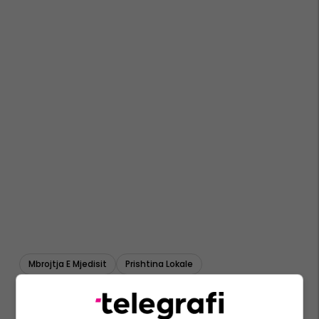
Mbrojtja E Mjedisit
Prishtina Lokale
Ministria E Mjedisit Dhe Planifikimit Hapësinor
Komuna E Prishtinës
Prishtina