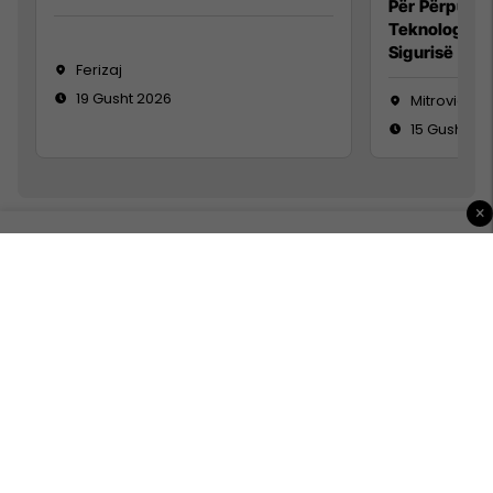
Për Përpunim
Teknolog/e 
Sigurisë së 
Ferizaj
19 Gusht 2026
Mitrovicë
15 Gusht 20
×