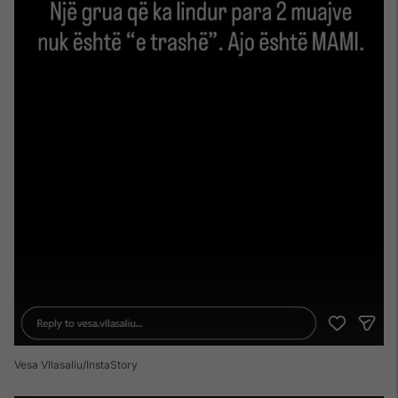
Vesa Vllasaliu/InstaStory