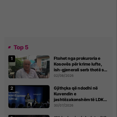
Top 5
Ftohet nga prokuroria e
Kosovës për krime lufte,
ish-gjenerali serb thotë se
dikush e tradhtoi në
02/08/2026
Beograd
Gjithçka që ndodhi në
Kuvendin e
jashtëzakonshëm të LDK-
së
30/07/2026