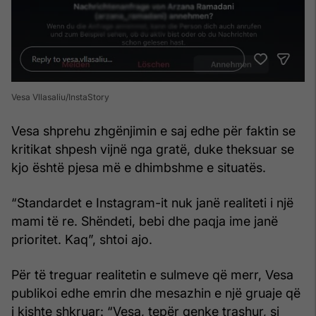
Vesa Vllasaliu/InstaStory
Vesa shprehu zhgënjimin e saj edhe për faktin se
kritikat shpesh vijnë nga gratë, duke theksuar se
kjo është pjesa më e dhimbshme e situatës.
“Standardet e Instagram-it nuk janë realiteti i një
mami të re. Shëndeti, bebi dhe paqja ime janë
prioritet. Kaq”, shtoi ajo.
Për të treguar realitetin e sulmeve që merr, Vesa
publikoi edhe emrin dhe mesazhin e një gruaje që
i kishte shkruar: “Vesa, tepër qenke trashur, si