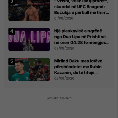
“Vrisni, vrisni shqiptarët”,
skandal në UFC Beograd:
Buzukja u përball me thirrje
anti-shqiptare nga
01/08/2026
tribunat
Një pleskavicë e ngrënë
nga Dua Lipa në Prishtinë
në orën 04:28 të mëngjesit
- dhe bota digjitale serbe
03/08/2026
shpall gjendjen e luftës
Mirlind Daku mes lotëve
përshëndetet me Rubin
Kazanin, do të fitojë
miliona te Spartak Moska
02/08/2026