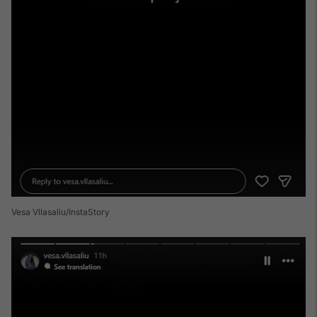
Vesa Vllasaliu/InstaStory