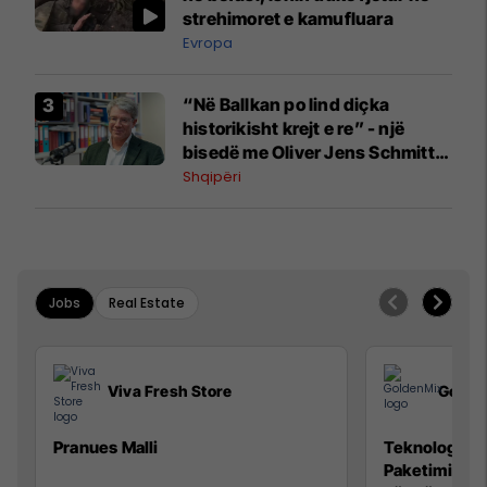
strehimoret e kamufluara
Evropa
“Në Ballkan po lind diçka
historikisht krejt e re” - një
bisedë me Oliver Jens Schmitt
mbi protestat në Shqipëri dhe të
Shqipëri
kaluarën e rajonit
Jobs
Real Estate
Viva Fresh Store
Golde
Pranues Malli
Teknolog/e p
Paketimin e 