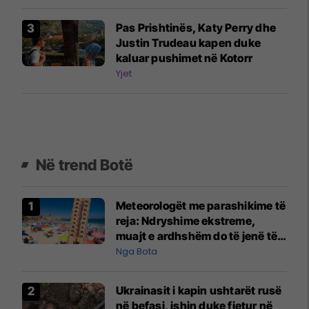
Pas Prishtinës, Katy Perry dhe
Justin Trudeau kapen duke
kaluar pushimet në Kotorr
Yjet
Në trend Botë
Meteorologët me parashikime të
reja: Ndryshime ekstreme,
muajt e ardhshëm do të jenë të
pazakontë
Nga Bota
Ukrainasit i kapin ushtarët rusë
në befasi, ishin duke fjetur në