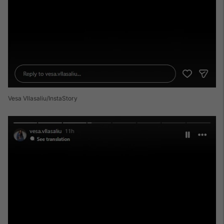
Vesa Vllasaliu/InstaStory