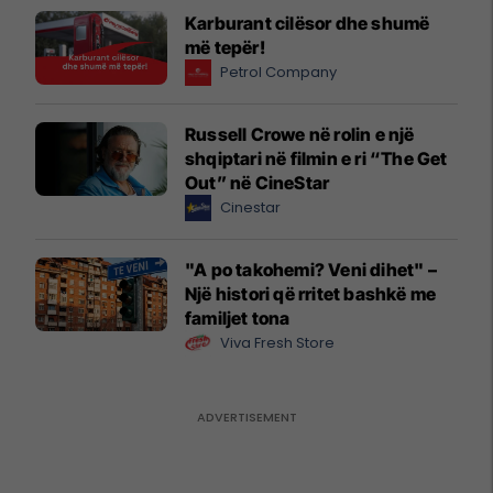
Karburant cilësor dhe shumë
më tepër!
Petrol Company
Russell Crowe në rolin e një
shqiptari në filmin e ri “The Get
Out” në CineStar
Cinestar
"A po takohemi? Veni dihet" –
Një histori që rritet bashkë me
familjet tona
Viva Fresh Store