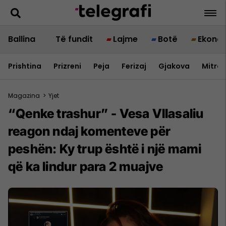
Ballina
Të fundit
Lajme
Botë
Ekono
Prishtina
Prizreni
Peja
Ferizaj
Gjakova
Mitrov
Magazina
>
Yjet
“Qenke trashur” - Vesa Vllasaliu
reagon ndaj komenteve për
peshën: Ky trup është i një mami
që ka lindur para 2 muajve