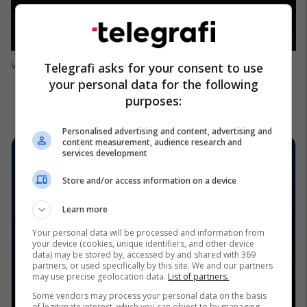
Telegrafi asks for your consent to use
Vesa Vllasaliu/InstaStory
your personal data for the following
purposes:
Personalised advertising and content, advertising and
content measurement, audience research and
services development
Store and/or access information on a device
Learn more
Your personal data will be processed and information from
your device (cookies, unique identifiers, and other device
data) may be stored by, accessed by and shared with 369
partners, or used specifically by this site. We and our partners
may use precise geolocation data.
List of partners.
Some vendors may process your personal data on the basis
of legitimate interest, which you can object to by managing