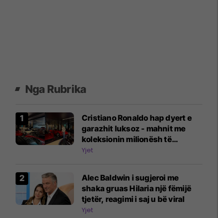
Nga Rubrika
Cristiano Ronaldo hap dyert e
garazhit luksoz - mahnit me
koleksionin milionësh të
veturave
Yjet
Alec Baldwin i sugjeroi me
shaka gruas Hilaria një fëmijë
tjetër, reagimi i saj u bë viral
Yjet