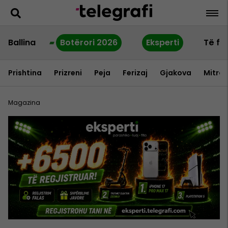
Ballina
Botërori 2026
Eksperti
Të fu
Prishtina
Prizreni
Peja
Ferizaj
Gjakova
Mitrov
Magazina