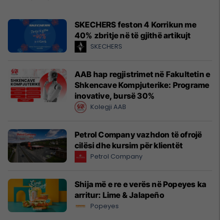
SKECHERS feston 4 Korrikun me
40% zbritje në të gjithë artikujt
SKECHERS
AAB hap regjistrimet në Fakultetin e
Shkencave Kompjuterike: Programe
inovative, bursë 30%
Kolegji AAB
Petrol Company vazhdon të ofrojë
cilësi dhe kursim për klientët
Petrol Company
Shija më e re e verës në Popeyes ka
arritur: Lime & Jalapeño
Popeyes