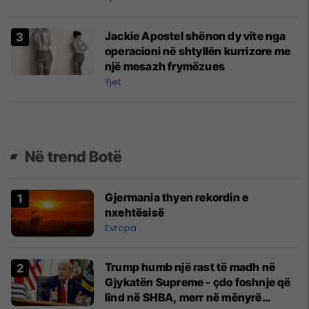
Jackie Apostel shënon dy vite nga
operacioni në shtyllën kurrizore me
një mesazh frymëzues
Yjet
Në trend Botë
Gjermania thyen rekordin e
nxehtësisë
Evropa
Trump humb një rast të madh në
Gjykatën Supreme - çdo foshnje që
lind në SHBA, merr në mënyrë