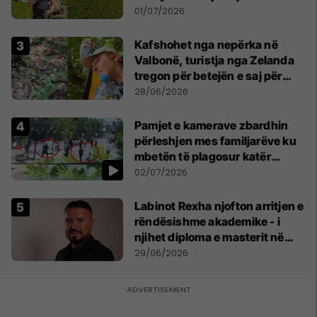
asnjë ditë"
01/07/2026
Kafshohet nga nepërka në
Valbonë, turistja nga Zelanda
tregon për betejën e saj për
mbijetesë
28/06/2026
Pamjet e kamerave zbardhin
përleshjen mes familjarëve ku
mbetën të plagosur katër
persona
02/07/2026
Labinot Rexha njofton arritjen e
rëndësishme akademike - i
njihet diploma e masterit në
Psikologji në Zvicër
29/06/2026