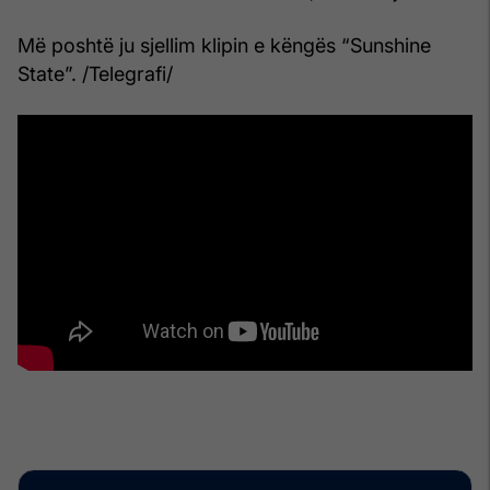
Më poshtë ju sjellim klipin e këngës “Sunshine
State”. /Telegrafi/