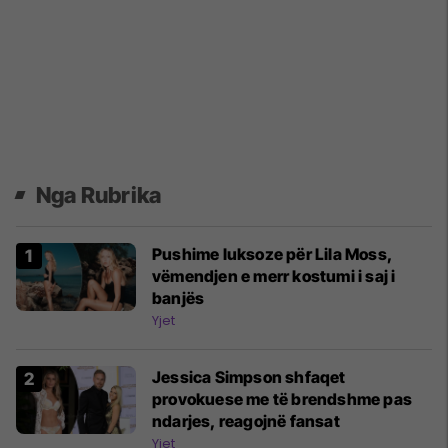
Nga Rubrika
Pushime luksoze për Lila Moss,
vëmendjen e merr kostumi i saj i
banjës
Yjet
Jessica Simpson shfaqet
provokuese me të brendshme pas
ndarjes, reagojnë fansat
Yjet