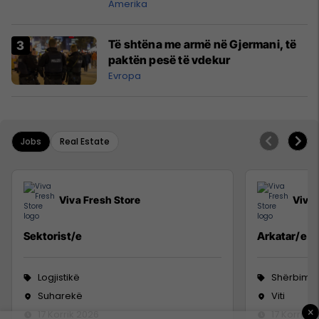
automatike shtetësinë amerikane
Amerika
Të shtëna me armë në Gjermani, të
paktën pesë të vdekur
Evropa
Jobs
Real Estate
Viva Fresh Store
Viva 
Sektorist/e
Arkatar/e
Logjistikë
Shërbime 
Suharekë
Viti
×
17 Korrik 2026
17 Korrik 