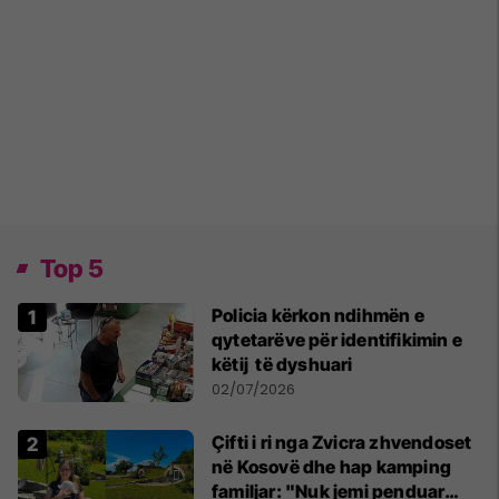
Top 5
Policia kërkon ndihmën e
qytetarëve për identifikimin e
këtij të dyshuari
02/07/2026
Çifti i ri nga Zvicra zhvendoset
në Kosovë dhe hap kamping
familjar: "Nuk jemi penduar