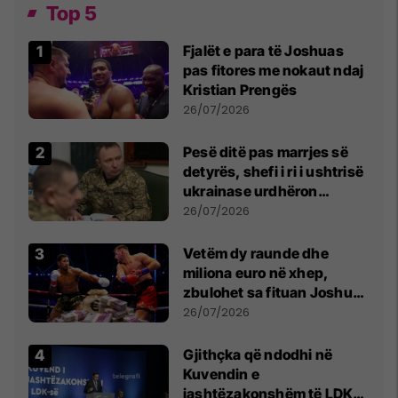
Top 5
Fjalët e para të Joshuas
pas fitores me nokaut ndaj
Kristian Prengës
26/07/2026
Pesë ditë pas marrjes së
detyrës, shefi i ri i ushtrisë
ukrainase urdhëron
kontroll të madh
26/07/2026
Vetëm dy raunde dhe
miliona euro në xhep,
zbulohet sa fituan Joshua
e Prenga
26/07/2026
Gjithçka që ndodhi në
Kuvendin e
jashtëzakonshëm të LDK-