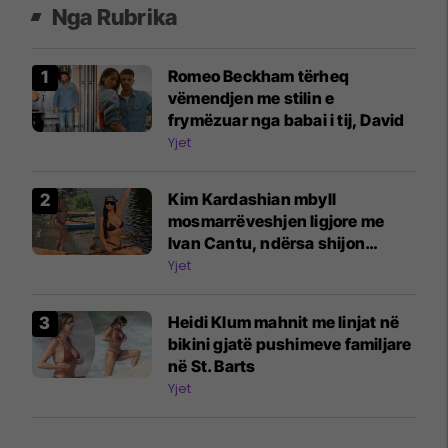
Nga Rubrika
Romeo Beckham tërheq
vëmendjen me stilin e
frymëzuar nga babai i tij, David
Yjet
Kim Kardashian mbyll
mosmarrëveshjen ligjore me
Ivan Cantu, ndërsa shijon
pushimet
Yjet
Heidi Klum mahnit me linjat në
bikini gjatë pushimeve familjare
në St. Barts
Yjet