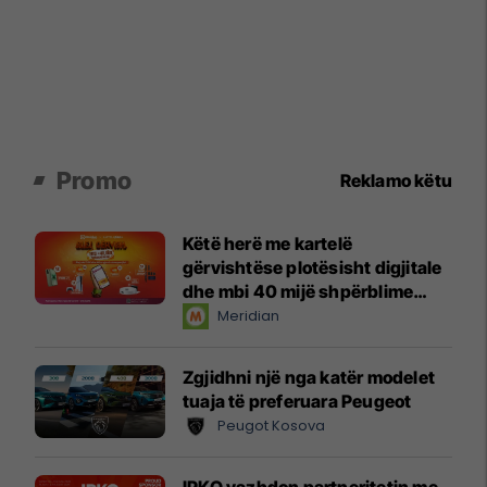
Promo
Reklamo këtu
Këtë herë me kartelë
gërvishtëse plotësisht digjitale
dhe mbi 40 mijë shpërblime
instant!
Meridian
Zgjidhni një nga katër modelet
tuaja të preferuara Peugeot
Peugot Kosova
IPKO vazhdon partneritetin me