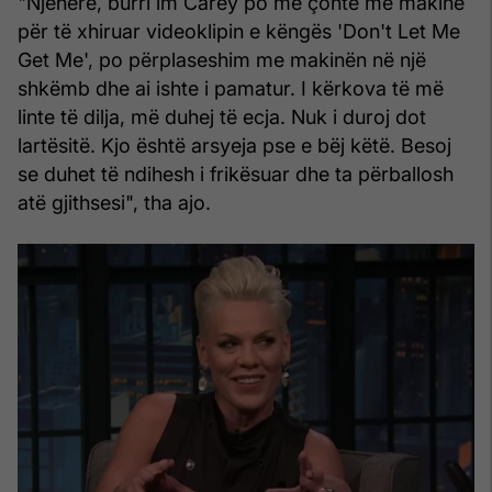
"Njëherë, burri im Carey po më çonte me makinë
për të xhiruar videoklipin e këngës 'Don't Let Me
Get Me', po përplaseshim me makinën në një
shkëmb dhe ai ishte i pamatur. I kërkova të më
linte të dilja, më duhej të ecja. Nuk i duroj dot
lartësitë. Kjo është arsyeja pse e bëj këtë. Besoj
se duhet të ndihesh i frikësuar dhe ta përballosh
atë gjithsesi", tha ajo.