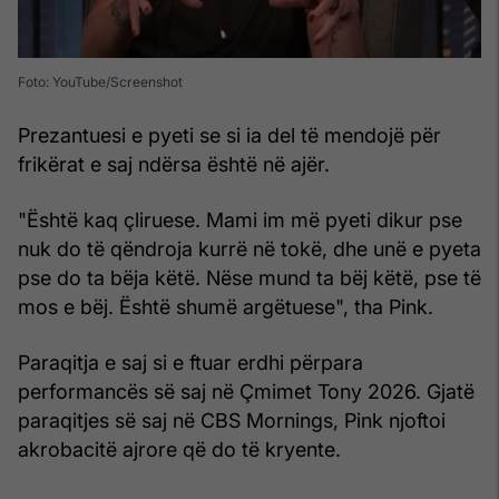
Foto: YouTube/Screenshot
Prezantuesi e pyeti se si ia del të mendojë për
frikërat e saj ndërsa është në ajër.
"Është kaq çliruese. Mami im më pyeti dikur pse
nuk do të qëndroja kurrë në tokë, dhe unë e pyeta
pse do ta bëja këtë. Nëse mund ta bëj këtë, pse të
mos e bëj. Është shumë argëtuese", tha Pink.
Paraqitja e saj si e ftuar erdhi përpara
performancës së saj në Çmimet Tony 2026. Gjatë
paraqitjes së saj në CBS Mornings, Pink njoftoi
akrobacitë ajrore që do të kryente.