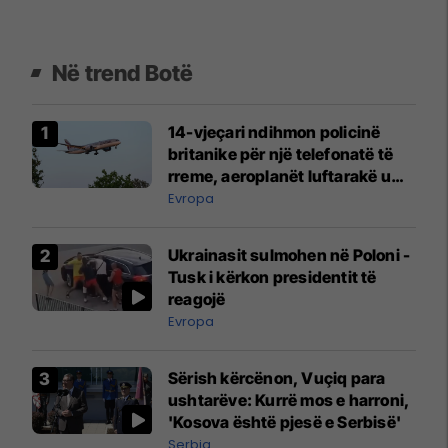
Në trend Botë
14-vjeçari ndihmon policinë
britanike për një telefonatë të
rreme, aeroplanët luftarakë u
ngritën në ajër për të
Evropa
interceptuar fluturaken e Qatar
Airways që po shkonte drejt
Ukrainasit sulmohen në Poloni -
Mançesterit
Tusk i kërkon presidentit të
reagojë
Evropa
Sërish kërcënon, Vuçiq para
ushtarëve: Kurrë mos e harroni,
'Kosova është pjesë e Serbisë'
Serbia