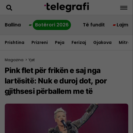
Ballina
Botërori 2026
Të fundit
Lajme
Prishtina
Prizreni
Peja
Ferizaj
Gjakova
Mitrov
Magazina
>
Yjet
Pink flet për frikën e saj nga
lartësitë: Nuk e duroj dot, por
gjithsesi përballem me të