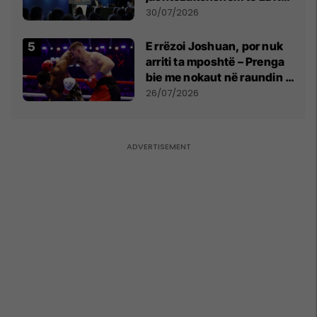
së
30/07/2026
E rrëzoi Joshuan, por nuk
arriti ta mposhtë – Prenga
bie me nokaut në raundin e
dytë
26/07/2026