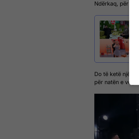
Ndërkaq, për të p
Do të ketë një n
për natën e veça