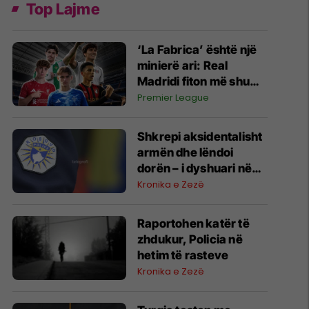
Top Lajme
‘La Fabrica’ është një
minierë ari: Real
Madridi fiton më shumë
të ardhura sesa
Premier League
shpenzoi për
transferimet e reja
Shkrepi aksidentalisht
armën dhe lëndoi
dorën – i dyshuari në
Vitimerr tretman
Kronika e Zezë
mjekësor
Raportohen katër të
zhdukur, Policia në
hetim të rasteve
Kronika e Zezë