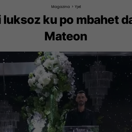
Magazina
>
Yjet
i luksoz ku po mbahet d
Mateon