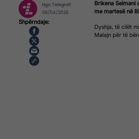
Brikena Selmani 
Nga
Telegrafi
me martesë në Bi
06/04/2026
Dyshja, të cilët n
Malajn për të bër