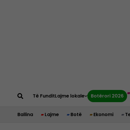
Të Fundit
Lajme lokale
Botërori 2026
Ballina
Lajme
Botë
Ekonomi
T