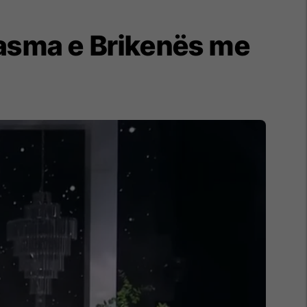
asma e Brikenës me