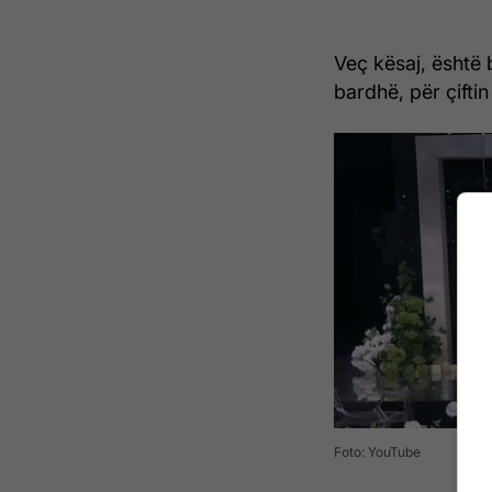
Veç kësaj, është 
bardhë, për çiftin 
Foto: YouTube