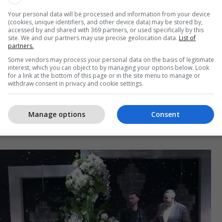
erformuar është zgjedhur këngëtari i njohur, Gena.
Your personal data will be processed and information from your device
(cookies, unique identifiers, and other device data) may be stored by,
accessed by and shared with 369 partners, or used specifically by this
site. We and our partners may use precise geolocation data.
List of
partners.
Pak para nisjes së dasmës së Brikenës me
Some vendors may process your personal data on the basis of legitimate
Mateon - banorët me paraqitje elegante
interest, which you can object to by managing your options below. Look
for a link at the bottom of this page or in the site menu to manage or
withdraw consent in privacy and cookie settings.
Manage options
Consent
atë të zjarrtë dhe me atmosferë të mrekullueshme
ntë.