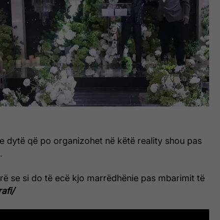
e dytë që po organizohet në këtë reality shou pas
.
rë se si do të ecë kjo marrëdhënie pas mbarimit të
afi/