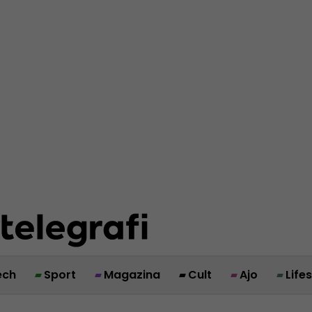
ech
Sport
Magazina
Cult
Ajo
Life