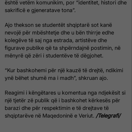
është vetëm komunikim, por “identitet, histori dhe
sakrificë e gjeneratave tona”.
Ajo thekson se studentët shqiptarë sot kanë
nevojë për mbështetje dhe u bën thirrje edhe
kolegëve të saj nga estrada, artistëve dhe
figurave publike që ta shpërndajnë postimin, në
mënyrë që zëri i studentëve të dëgjohet.
“Kur bashkohemi për një kauzë të drejtë, ndikimi
ynë bëhet shumë ma i madh”, shkruan ajo.
Reagimi i këngëtares u komentua nga ndjekësit si
një tjetër zë publik që i bashkohet kërkesës për
barazi dhe për respektimin e të drejtave të
shqiptarëve në Maqedoninë e Veriut.
/Telegrafi/