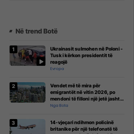
Në trend Botë
Ukrainasit sulmohen në Poloni -
Tusk i kërkon presidentit të
reagojë
Evropa
Vendet më të mira për
emigrantët në vitin 2026, po
mendoni të filloni një jetë jashtë
vendit?
Nga Bota
14-vjeçari ndihmon policinë
britanike për një telefonatë të