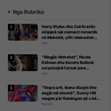
Nga Rubrika
Harry Styles dhe Zoë Kravitz
shijojnë një moment romantik
në Meksikë, çifti relaksohet
gjatë turneut të këngëtarit
Yjet
“Magjia rikthehet”, Nicole
Kidman dhe Sandra Bullock
surprizojnë fansat para
vazhdimit të “Practical Magic”
Yjet
"Vepra arti, ikona dizajni dhe
asgjë më shumë", Sunny Hill
reagon për flamingon që u bë
pjesë e diskutimeve në rrjet
Muzikë