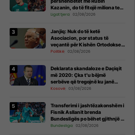
përshëndetet me Rubin
Kazanin, do të fitojë miliona te
Spartak Moska
Ligat tjera
02/08/2026
Janjiq: Nuk do të ketë
Asociacion, por status të
veçantë për Kishën Ortodokse
Serbe në Kosovë
Politikë
02/08/2026
​Deklarata skandaloze e Daçiqit
më 2020: Çka t'u bëjmë
serbëve që tregojnë ku janë
varrosur shqiptarët në Serbi
Kosovë
03/08/2026
Transferimi i jashtëzakonshëm i
Fisnik Asllanit brenda
Bundesligës po bëhet gjithnjë e
më konkret - detajet e fundit
Bundesliga
02/08/2026