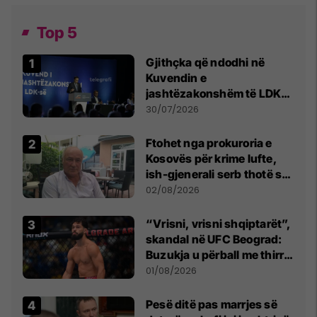
Top 5
Gjithçka që ndodhi në
Kuvendin e
jashtëzakonshëm të LDK-
së
30/07/2026
Ftohet nga prokuroria e
Kosovës për krime lufte,
ish-gjenerali serb thotë se
dikush e tradhtoi në
02/08/2026
Beograd
“Vrisni, vrisni shqiptarët”,
skandal në UFC Beograd:
Buzukja u përball me thirrje
anti-shqiptare nga
01/08/2026
tribunat
Pesë ditë pas marrjes së