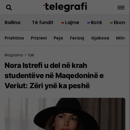
Ballina
Të fundit
Lajme
Botë
Ekono
Prishtina
Prizreni
Peja
Ferizaj
Gjakova
Mitrov
Magazina
>
Yjet
Nora Istrefi u del në krah
studentëve në Maqedoninë e
Veriut: Zëri ynë ka peshë