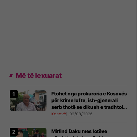
Më të lexuarat
Ftohet nga prokuroria e Kosovës
për krime lufte, ish-gjenerali
serb thotë se dikush e tradhtoi
në Beograd
Kosovë
02/08/2026
Mirlind Daku mes lotëve