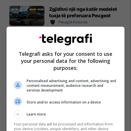
Zgjidhni një nga katër modelet
tuaja të preferuara Peugeot
Peugot Kosova
EXPO DIASPORA 2026 mbahet
më 3, 4 dhe 5 gusht në Prishtinë
Expo Prishtina
Telegrafi asks for your consent to use
your personal data for the following
purposes:
Personalised advertising and content, advertising and
content measurement, audience research and
services development
Store and/or access information on a device
Learn more
Your personal data will be processed and information from
your device (cookies, unique identifiers, and other device