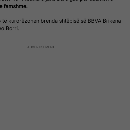
 e famshme.
o të kurorëzohen brenda shtëpisë së BBVA Brikena
o Borri.