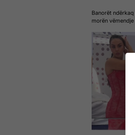
Banorët ndërkaq 
morën vëmendje m