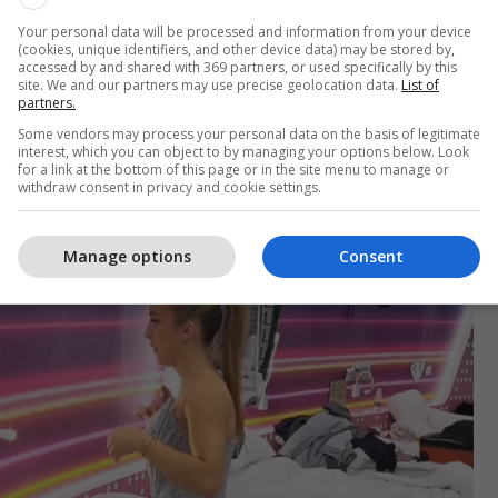
Your personal data will be processed and information from your device
(cookies, unique identifiers, and other device data) may be stored by,
accessed by and shared with 369 partners, or used specifically by this
site. We and our partners may use precise geolocation data.
List of
partners.
isa Demollari dhe Selin Bollati po shkëlqejnë me
Some vendors may process your personal data on the basis of legitimate
edhur.
interest, which you can object to by managing your options below. Look
for a link at the bottom of this page or in the site menu to manage or
withdraw consent in privacy and cookie settings.
ë po ashtu kanë zgjedhur kostume elegante për
ë ndodhë.
Manage options
Consent