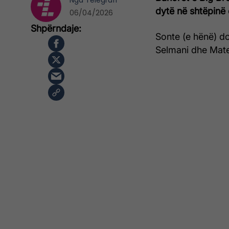
Nga
Telegrafi
dytë në shtëpinë
06/04/2026
Sonte (e hënë) d
Selmani dhe Mate