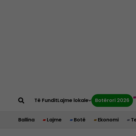
Të Fundit
Lajme lokale
Botërori 2026
Ballina
Lajme
Botë
Ekonomi
T