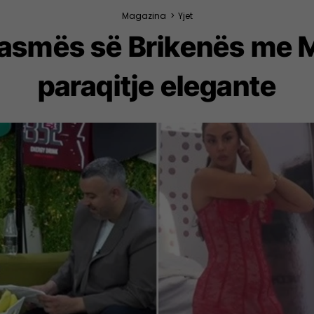
Magazina
>
Yjet
 dasmës së Brikenës me 
paraqitje elegante