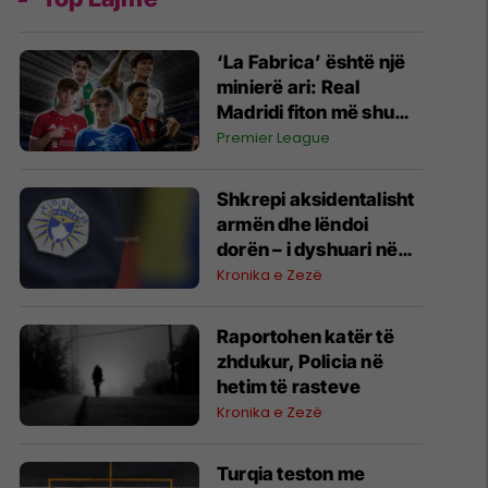
‘La Fabrica’ është një
minierë ari: Real
Madridi fiton më shumë
të ardhura sesa
Premier League
shpenzoi për
transferimet e reja
Shkrepi aksidentalisht
armën dhe lëndoi
dorën – i dyshuari në
Vitimerr tretman
Kronika e Zezë
mjekësor
Raportohen katër të
zhdukur, Policia në
hetim të rasteve
Kronika e Zezë
Turqia teston me