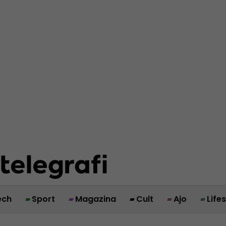
ech
Sport
Magazina
Cult
Ajo
Life