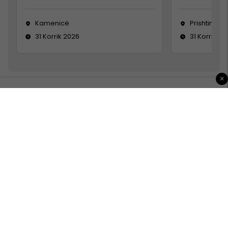
Kamenicë
Prishtinë
31 Korrik 2026
31 Korrik 20
×