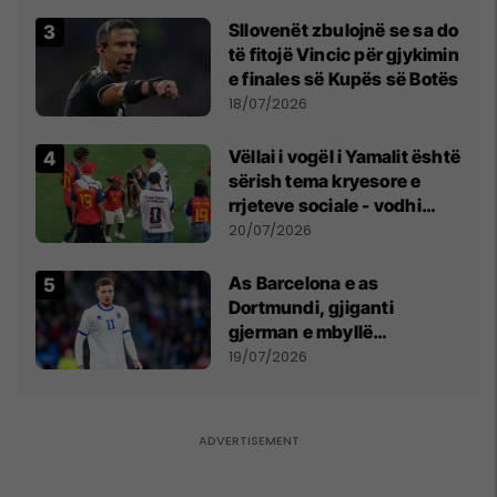
Sllovenët zbulojnë se sa do
të fitojë Vincic për gjykimin
e finales së Kupës së Botës
18/07/2026
Vëllai i vogël i Yamalit është
sërish tema kryesore e
rrjeteve sociale - vodhi
vëmendjen pas finales së
20/07/2026
Kupës së Botës
As Barcelona e as
Dortmundi, gjiganti
gjerman e mbyllë
marrëveshjen për Fisnik
19/07/2026
Asllanin