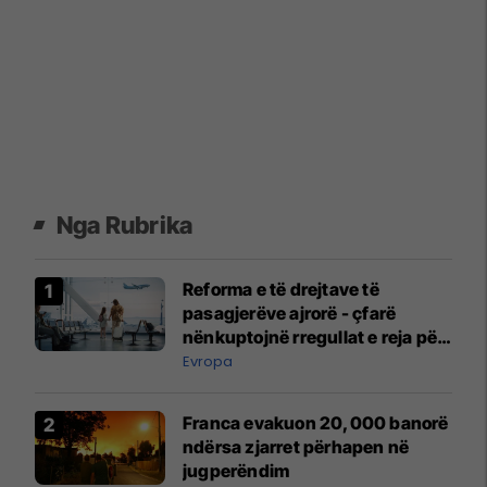
Nga Rubrika
Reforma e të drejtave të
pasagjerëve ajrorë - çfarë
nënkuptojnë rregullat e reja për
ju?
Evropa
Franca evakuon 20,000 banorë
ndërsa zjarret përhapen në
jugperëndim