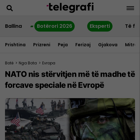
Ballina
Botërori 2026
Eksperti
Të fu
Prishtina
Prizreni
Peja
Ferizaj
Gjakova
Mitrov
Botë
>
Nga Bota
>
Evropa
NATO nis stërvitjen më të madhe të
forcave speciale në Evropë