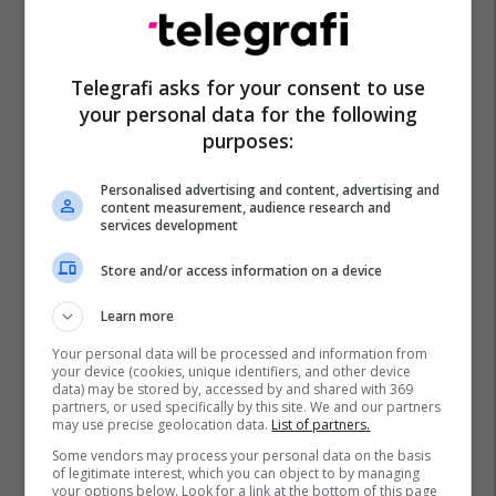
Telegrafi asks for your consent to use
Nato
Shba
Britania E Madhe
Zvicra
your personal data for the following
purposes:
Personalised advertising and content, advertising and
content measurement, audience research and
services development
Store and/or access information on a device
Learn more
Your personal data will be processed and information from
your device (cookies, unique identifiers, and other device
data) may be stored by, accessed by and shared with 369
partners, or used specifically by this site. We and our partners
may use precise geolocation data.
List of partners.
Some vendors may process your personal data on the basis
of legitimate interest, which you can object to by managing
your options below. Look for a link at the bottom of this page