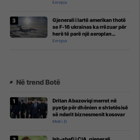
Evropa
Gjenerali i lartë amerikan thotë
se F-16 ukrainas ka rrëzuar për
herë të parë një aeroplan
luftarak rus
Evropa
Në trend Botë
Dritan Abazoviqi merret në
pyetje për dhënien e shtetësisë
së nderit biznesmenit kosovar
Mali i Zi
Ish-shefi i CIA, gjenerali