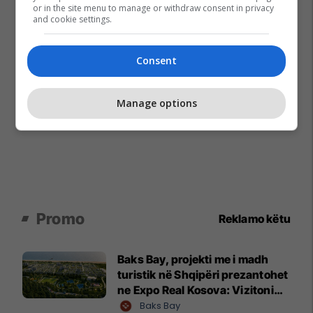
or in the site menu to manage or withdraw consent in privacy
and cookie settings.
Consent
Manage options
Promo
Reklamo këtu
Baks Bay, projekti me i madh
turistik në Shqipëri prezantohet
ne Expo Real Kosova: Vizitoni
shtandin dhe zbuloni
Baks Bay