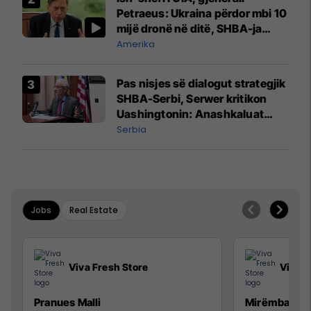
Petraeus: Ukraina përdor mbi 10
mijë dronë në ditë, SHBA-ja
mbetet shumë prapa në
Amerika
prodhim
Pas nisjes së dialogut strategjik
SHBA-Serbi, Serwer kritikon
Uashingtonin: Anashkaluat
Banjskën, sulmin ndaj KFOR-it
Serbia
dhe rrëmbimin e Policëve të
Kosovës
Jobs
Real Estate
Viva Fresh Store
Viva F
Pranues Malli
Mirëmbajtës