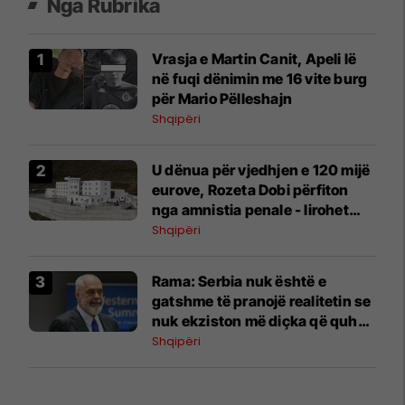
Nga Rubrika
Vrasja e Martin Canit, Apeli lë
në fuqi dënimin me 16 vite burg
për Mario Pëlleshajn
Shqipëri
U dënua për vjedhjen e 120 mijë
eurove, Rozeta Dobi përfiton
nga amnistia penale - lirohet
nga burgu i Pojskës
Shqipëri
Rama: Serbia nuk është e
gatshme të pranojë realitetin se
nuk ekziston më diçka që quhet
Kosovë dhe Metohi, por
Shqipëri
Republika e Kosovës