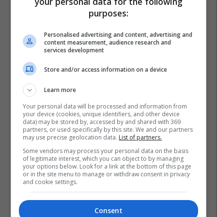
your personal data for the following
purposes:
Personalised advertising and content, advertising and
content measurement, audience research and
services development
Store and/or access information on a device
Learn more
Your personal data will be processed and information from
your device (cookies, unique identifiers, and other device
data) may be stored by, accessed by and shared with 369
partners, or used specifically by this site. We and our partners
may use precise geolocation data.
List of partners.
Some vendors may process your personal data on the basis
of legitimate interest, which you can object to by managing
your options below. Look for a link at the bottom of this page
or in the site menu to manage or withdraw consent in privacy
Adriatik Lapaj
Kosova
Shqipëria
and cookie settings.
Consent