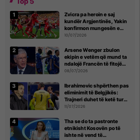
Top 5
Zvicra pa heroin e saj
kundër Argjentinës, Yakin
konfirmon mungesën e
madhe
10/07/2026
Arsene Wenger zbulon
ekipin e vetëm që mund ta
ndalojë Francën të fitojë
Kupën e Botës
08/07/2026
Ibrahimovic shpërthen pas
eliminimit të Belgjikës:
Trajneri duhet të ketë turp,
ai lojtar se meritoi të luante
11/07/2026
Tha se do ta pastronte
etnikisht Kosovën po të
ishte në vend të