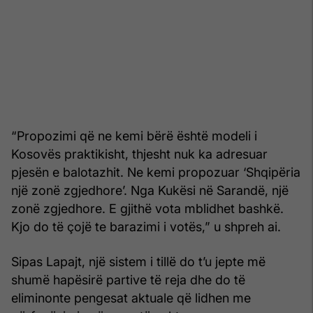
“Propozimi që ne kemi bërë është modeli i
Kosovës praktikisht, thjesht nuk ka adresuar
pjesën e balotazhit. Ne kemi propozuar ‘Shqipëria
një zonë zgjedhore’. Nga Kukësi në Sarandë, një
zonë zgjedhore. E gjithë vota mblidhet bashkë.
Kjo do të çojë te barazimi i votës,” u shpreh ai.
Sipas Lapajt, një sistem i tillë do t’u jepte më
shumë hapësirë partive të reja dhe do të
eliminonte pengesat aktuale që lidhen me