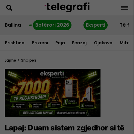
Ballina
Botërori 2026
Eksperti
Të fu
Prishtina
Prizreni
Peja
Ferizaj
Gjakova
Mitrov
Lajme
>
Shqipëri
Lapaj: Duam sistem zgjedhor si të