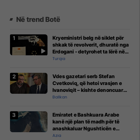
Në trend Botë
Kryeministri belg në siklet për
shkak të revolverit, dhuratë nga
Erdogani - detyrohet ta lërë në
një bazë ushtarake
Turqia
Vdes gazetari serb Stefan
Cvetkoviq, që hetoi vrasjen e
Ivanoviqit – kishte denoncuar
kërcënime ndaj vëllezërve
Ballkan
Vuçiq
Emiratet e Bashkuara Arabe
kanë një plan të madh për të
anashkaluar Ngushticën e
Hormuzit
Azia