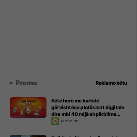
Promo
Reklamo këtu
Këtë herë me kartelë
gërvishtëse plotësisht digjitale
dhe mbi 40 mijë shpërblime
instant!
Meridian