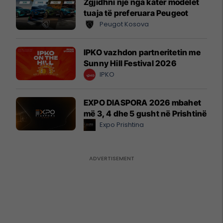
Zgjidhni një nga katër modelet
tuaja të preferuara Peugeot
Peugot Kosova
IPKO vazhdon partneritetin me
Sunny Hill Festival 2026
IPKO
EXPO DIASPORA 2026 mbahet
më 3, 4 dhe 5 gusht në Prishtinë
Expo Prishtina