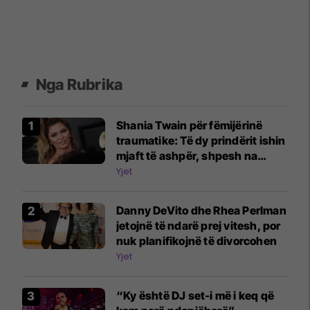
Nga Rubrika
Shania Twain për fëmijërinë
traumatike: Të dy prindërit ishin
mjaft të ashpër, shpesh na
rrihnin
Yjet
Danny DeVito dhe Rhea Perlman
jetojnë të ndarë prej vitesh, por
nuk planifikojnë të divorcohen
Yjet
“Ky është DJ set-i më i keq që