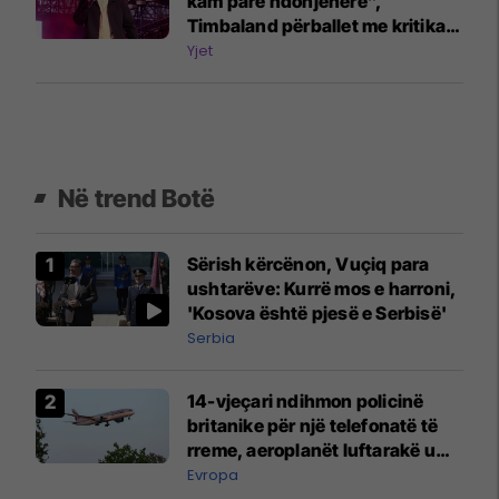
kam parë ndonjëherë”,
Timbaland përballet me kritika
për performancat në festivalet
Yjet
evropiane
Në trend Botë
Sërish kërcënon, Vuçiq para
ushtarëve: Kurrë mos e harroni,
'Kosova është pjesë e Serbisë'
Serbia
14-vjeçari ndihmon policinë
britanike për një telefonatë të
rreme, aeroplanët luftarakë u
ngritën në ajër për të
Evropa
interceptuar fluturaken e Qatar