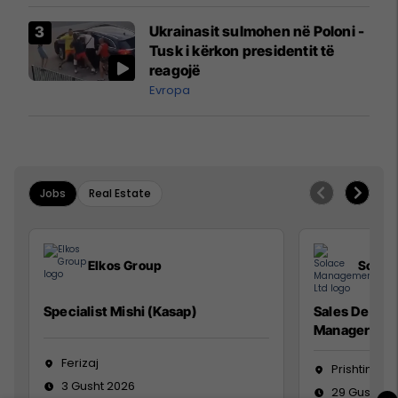
Airways që po shkonte drejt
Ukrainasit sulmohen në Poloni -
Mançesterit
Tusk i kërkon presidentit të
reagojë
Evropa
Jobs
Real Estate
Elkos Group
Solac
Specialist Mishi (Kasap)
Sales Devel
Manager
Ferizaj
Prishtinë
3 Gusht 2026
29 Gusht 2