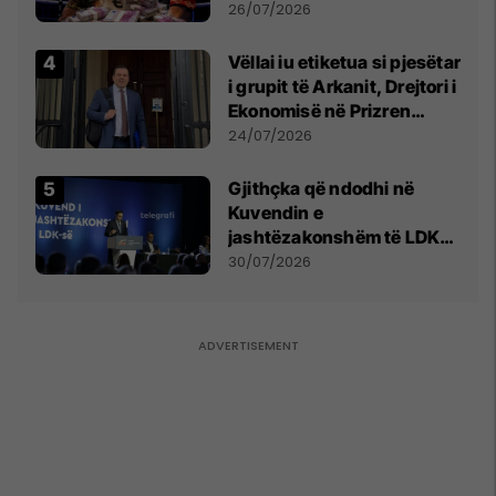
e Prenga
26/07/2026
Vëllai iu etiketua si pjesëtar
i grupit të Arkanit, Drejtori i
Ekonomisë në Prizren
mohon pretendimet
24/07/2026
Gjithçka që ndodhi në
Kuvendin e
jashtëzakonshëm të LDK-
së
30/07/2026