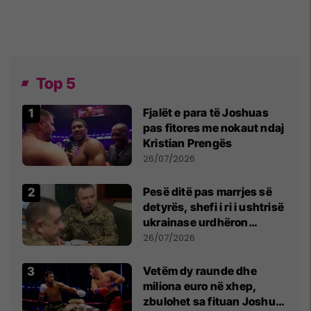
Top 5
Fjalët e para të Joshuas
pas fitores me nokaut ndaj
Kristian Prengës
26/07/2026
Pesë ditë pas marrjes së
detyrës, shefi i ri i ushtrisë
ukrainase urdhëron
kontroll të madh
26/07/2026
Vetëm dy raunde dhe
miliona euro në xhep,
zbulohet sa fituan Joshua