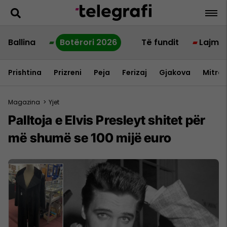
Ballina
Botërori 2026
Të fundit
Lajme
Prishtina
Prizreni
Peja
Ferizaj
Gjakova
Mitrov
Magazina
>
Yjet
Palltoja e Elvis Presleyt shitet për
më shumë se 100 mijë euro