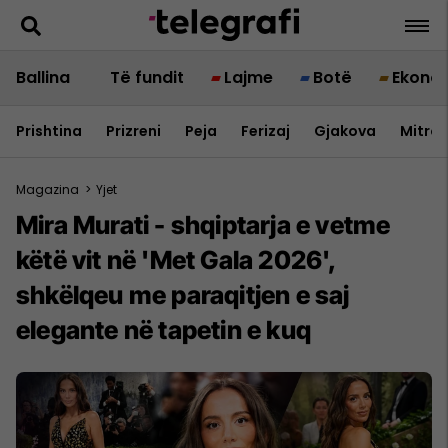
Ballina
Të fundit
Lajme
Botë
Ekono
Prishtina
Prizreni
Peja
Ferizaj
Gjakova
Mitrov
Magazina
>
Yjet
Mira Murati - shqiptarja e vetme
këtë vit në 'Met Gala 2026',
shkëlqeu me paraqitjen e saj
elegante në tapetin e kuq