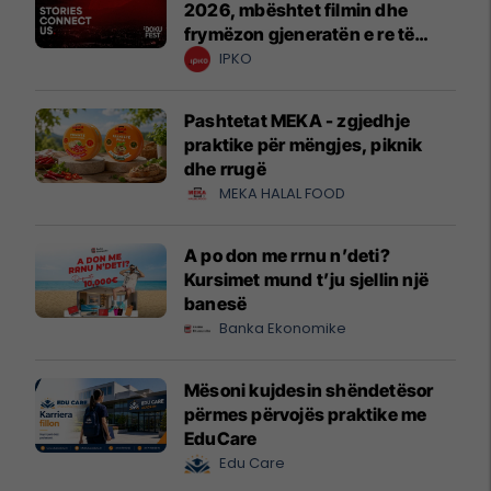
2026, mbështet filmin dhe
frymëzon gjeneratën e re të
krijuesve
IPKO
Pashtetat MEKA - zgjedhje
praktike për mëngjes, piknik
dhe rrugë
MEKA HALAL FOOD
A po don me rrnu n’deti?
Kursimet mund t’ju sjellin një
banesë
Banka Ekonomike
Mësoni kujdesin shëndetësor
përmes përvojës praktike me
EduCare
Edu Care