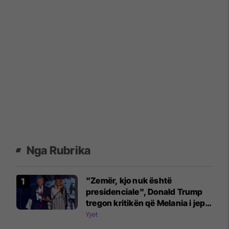
Nga Rubrika
"Zemër, kjo nuk është
presidenciale", Donald Trump
tregon kritikën që Melania i jep
për atë që ajo s'e pëlqen te ai
Yjet