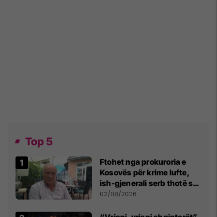
Top 5
Ftohet nga prokuroria e
Kosovës për krime lufte,
ish-gjenerali serb thotë se
dikush e tradhtoi në
02/08/2026
Beograd