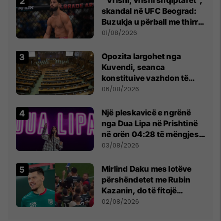
“Vrisni, vrisni shqiptarët”,
skandal në UFC Beograd:
Buzukja u përball me thirrje
anti-shqiptare nga
01/08/2026
tribunat
Opozita largohet nga
Kuvendi, seanca
konstituive vazhdon të
shtunën në orën 11:00
06/08/2026
Një pleskavicë e ngrënë
nga Dua Lipa në Prishtinë
në orën 04:28 të mëngjesit
- dhe bota digjitale serbe
03/08/2026
shpall gjendjen e luftës
Mirlind Daku mes lotëve
përshëndetet me Rubin
Kazanin, do të fitojë
miliona te Spartak Moska
02/08/2026