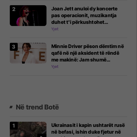
Joan Jett anuloi dy koncerte
pas operacionit, muzikantja
duhet t'i përkushtohet
fizioterapisë
Yjet
Minnie Driver pëson dëmtim në
qafë në një aksident të rëndë
me makinë: Jam shumë
mirënjohëse që jam gjallë
Yjet
Në trend Botë
Ukrainasit i kapin ushtarët rusë
në befasi, ishin duke fjetur në