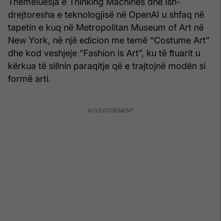
Themeluesja e Thinking Machines dhe ish-
drejtoresha e teknologjisë në OpenAI u shfaq në
tapetin e kuq në Metropolitan Museum of Art në
New York, në një edicion me temë “Costume Art”
dhe kod veshjeje “Fashion is Art”, ku të ftuarit u
kërkua të sillnin paraqitje që e trajtojnë modën si
formë arti.