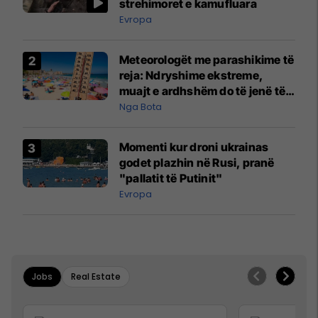
strehimoret e kamufluara
Evropa
Meteorologët me parashikime të
reja: Ndryshime ekstreme,
muajt e ardhshëm do të jenë të
pazakontë
Nga Bota
Momenti kur droni ukrainas
godet plazhin në Rusi, pranë
"pallatit të Putinit"
Evropa
Jobs
Real Estate