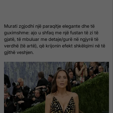
Murati zgjodhi një paraqitje elegante dhe të
guximshme: ajo u shfaq me një fustan të zi të
gjatë, të mbuluar me detaje/gurë në ngjyrë të
verdhë (të artë), që krijonin efekt shkëlqimi në të
gjithë veshjen.