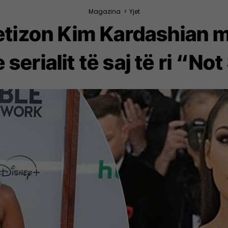
Magazina
>
Yjet
etizon Kim Kardashian m
 serialit të saj të ri “No