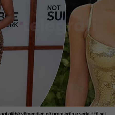
oqi gjithë vëmendjen në premierën e serialit të saj