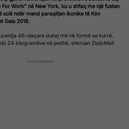
le For Work” në New York, ku u shfaq me një fustan
ë solli ndër mend paraqitjen ikonike të Kim
t Gala 2018.
ucentja 46-vjeçare dukej më në formë se kurrë,
mbi 24 kilogramëve në peshë, shkruan
DailyMail.