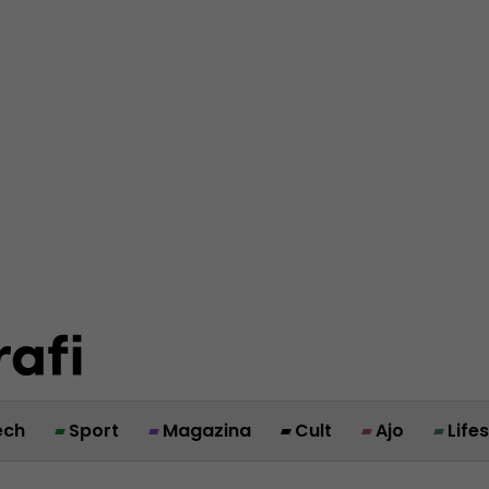
ech
Sport
Magazina
Cult
Ajo
Life