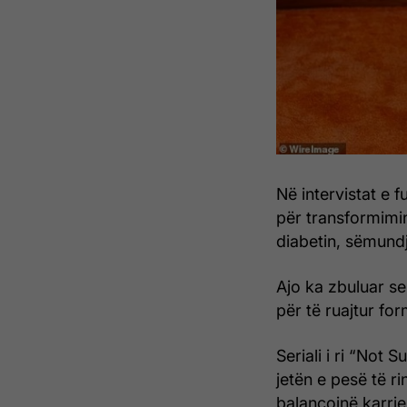
Në intervistat e f
për transformimin
diabetin, sëmundj
Ajo ka zbuluar se
për të ruajtur for
Seriali i ri “Not 
jetën e pesë të r
balancojnë karri