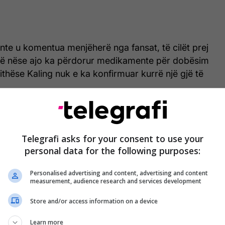
nte u komentua menjëherë nga fansat, të cilët prej
në nëse ajo ka përdorur medikamente për dobësim
thëse Kaling nuk e ka konfirmuar kurrë një gjë të
Telegrafi asks for your consent to use your
personal data for the following purposes:
Personalised advertising and content, advertising and content
measurement, audience research and services development
Store and/or access information on a device
Learn more