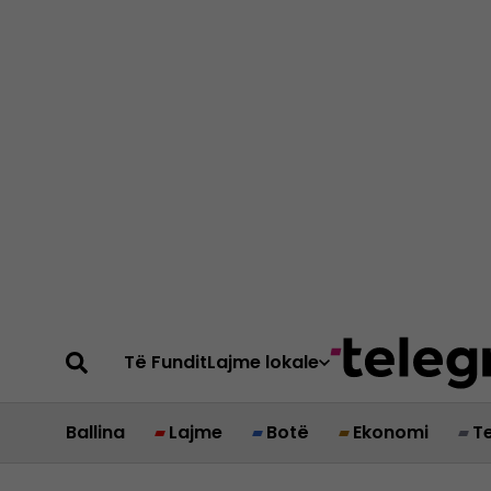
Të Fundit
Lajme lokale
Ballina
Lajme
Botë
Ekonomi
T