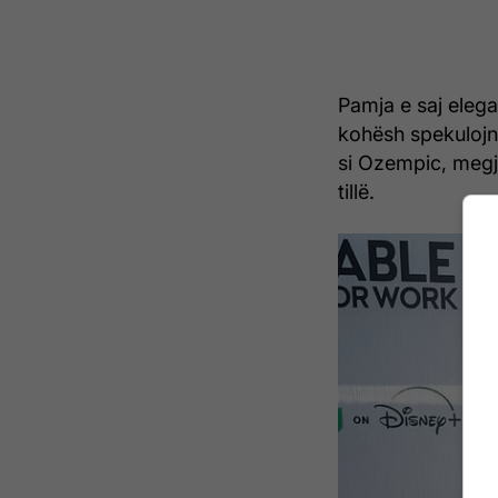
Pamja e saj elega
kohësh spekuloj
si Ozempic, megji
tillë.