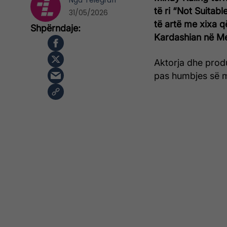
Nga
Telegrafi
të ri “Not Suitab
31/05/2026
të artë me xixa q
Kardashian në Me
Aktorja dhe prod
pas humbjes së 