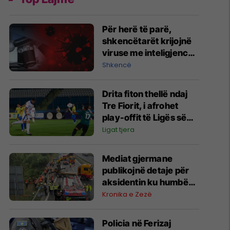
Për herë të parë,
shkencëtarët krijojnë
viruse me inteligjencë
artificiale
Shkencë
Drita fiton thellë ndaj
Tre Fiorit, i afrohet
play-offit të Ligës së
Konferencës
Ligat tjera
Mediat gjermane
publikojnë detaje për
aksidentin ku humbën
jetën tre mërgimtarë
Kronika e Zezë
nga Komogllava e
Ferizajt
Policia në Ferizaj