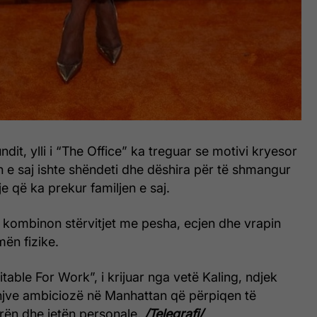
undit, ylli i “The Office” ka treguar se motivi kryesor
 e saj ishte shëndeti dhe dëshira për të shmangur
e që ka prekur familjen e saj.
 kombinon stërvitjet me pesha, ecjen dhe vrapin
mën fizike.
Suitable For Work”, i krijuar nga vetë Kaling, ndjek
injve ambiciozë në Manhattan që përpiqen të
erën dhe jetën personale.
/Telegrafi/