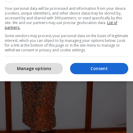
Your personal data will be processed and information from your device
(cookies, unique identifiers, and other device data) may be stored by,
accessed by and shared with 369 partners, or used specifically by this
site. We and our partners may use precise geolocation data.
List of
partners.
Some vendors may process your personal data on the basis of legitimate
interest, which you can object to by managing your options below. Look
for a link at the bottom of this page or in the site menu to manage or
withdraw consent in privacy and cookie settings.
Manage options
Consent