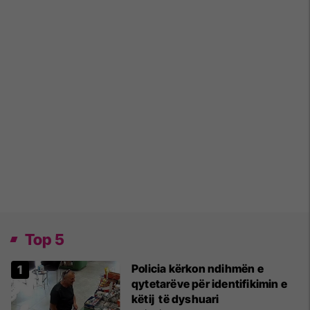
Top 5
Policia kërkon ndihmën e
qytetarëve për identifikimin e
këtij të dyshuari