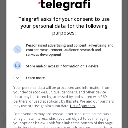
Telegrafi asks for your consent to use
your personal data for the following
purposes:
Personalised advertising and content, advertising and
content measurement, audience research and
services development
Store and/or access information on a device
Learn more
Your personal data will be processed and information from
your device (cookies, unique identifiers, and other device
data) may be stored by, accessed by and shared with 369
partners, or used specifically by this site. We and our partners
may use precise geolocation data.
List of partners.
Some vendors may process your personal data on the basis
Alexander Isak
La Liga
Noa Lang
Ligue 1
of legitimate interest, which you can object to by managing
Real Sociedad
Ac Milan
Lille
Club Brugge
your options below. Look for a link at the bottom of this page
or in the site menu to manage or withdraw consent in privacy