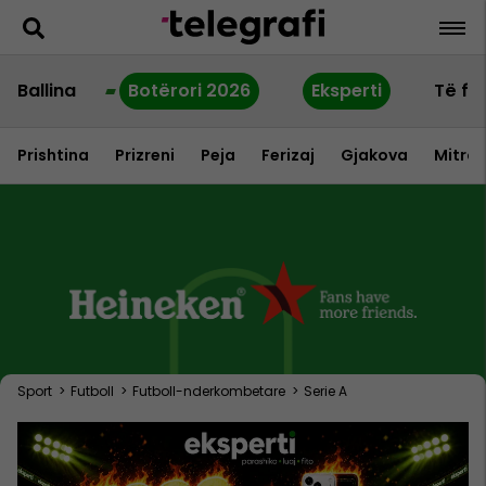
Ballina
Botërori 2026
Eksperti
Të fu
Prishtina
Prizreni
Peja
Ferizaj
Gjakova
Mitrov
Sport
>
Futboll
>
Futboll-nderkombetare
>
Serie A