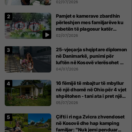
02/07/2026
Pamjet e kamerave zbardhin
përleshjen mes familjarëve ku
mbetën të plagosur katër
persona
02/07/2026
25-vjeçarja shqiptare diplomon
në Danimarkë, punimi për
luftën në Kosovë vlerësohet me
notën më të lartë
04/07/2026
16 fëmijë të mbajtur të mbyllur
në një dhomë në Ohio për 4 vjet
shpëtohen - tani ata i pret një
sfidë e madhe
05/07/2026
Çifti i ri nga Zvicra zhvendoset
në Kosovë dhe hap kamping
familjar: "Nuk jemi penduar