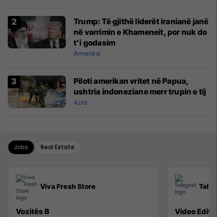
Trump: Të gjithë liderët iranianë janë
në varrimin e Khameneit, por nuk do
t’i godasim
Amerika
Piloti amerikan vritet në Papua,
ushtria indoneziane merr trupin e tij
Azia
Jobs
Real Estate
Viva Fresh Store
Teleg
Vozitës B
Video Editor