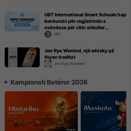
UBT International Smart Schools hap
konkursin për regjistrimin e
nxënësve për vitin shkollor
2026/2027
UBT
Jon Rye Wanted, një whisky që
thyen traditat
Jon Rye Wanted
Kampionati Botëror 2026