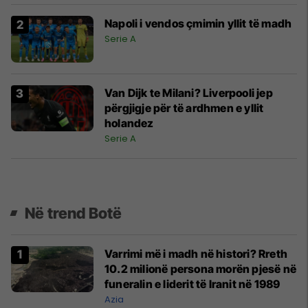
Napoli i vendos çmimin yllit të madh
Serie A
Van Dijk te Milani? Liverpooli jep
përgjigje për të ardhmen e yllit
holandez
Serie A
Në trend Botë
Varrimi më i madh në histori? Rreth
10.2 milionë persona morën pjesë në
funeralin e liderit të Iranit në 1989
Azia