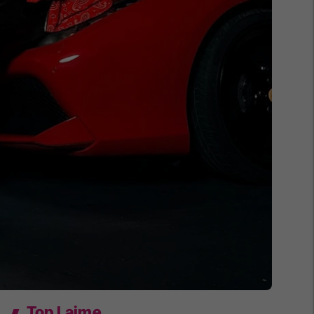
Top Lajme