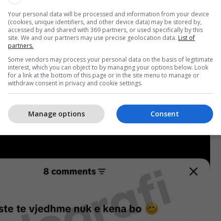
Your personal data will be processed and information from your device
(cookies, unique identifiers, and other device data) may be stored by,
accessed by and shared with 369 partners, or used specifically by this
site. We and our partners may use precise geolocation data.
List of
partners.
Some vendors may process your personal data on the basis of legitimate
interest, which you can object to by managing your options below. Look
for a link at the bottom of this page or in the site menu to manage or
withdraw consent in privacy and cookie settings.
Manage options
Consent