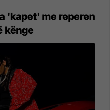
a 'kapet' me reperen
jë kënge