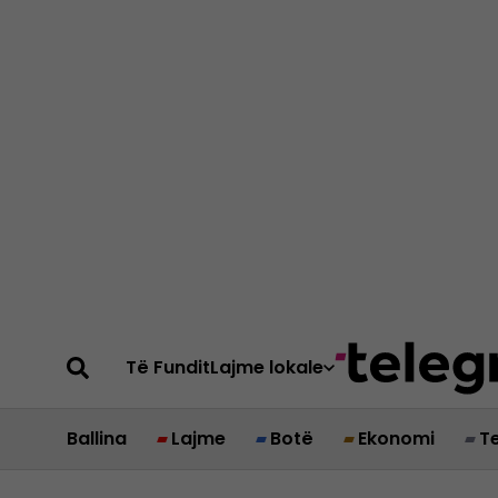
Të Fundit
Lajme lokale
Ballina
Lajme
Botë
Ekonomi
T