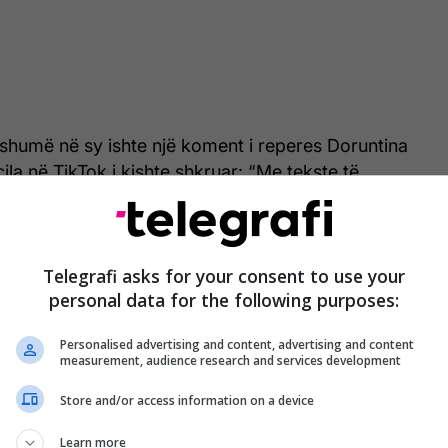
 shumë në sy ishte një koment i reperes Doruntina
ila në TikTok i kishte shkruar: “Me tekste të
emi bo”, duke e shoqëruar edhe me një emoji ironik
nti u interpretua nga një pjesë e ndjekësve si një
rdrejtë ndaj Erës dhe ndaj teksteve të këngës së
Telegrafi asks for your consent to use your
personal data for the following purposes:
Personalised advertising and content, advertising and content
measurement, audience research and services development
Store and/or access information on a device
Learn more