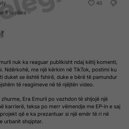
murli nuk ka reaguar publikisht ndaj këtij komenti,
ni. Ndërkohë, me një kërkim në TikTok, postimi ku
ti duket se është fshirë, duke e bërë të pamundur
ejshëm të reagimeve në të njëjtën video.
 zhurme, Era Emurli po vazhdon të shijojë një
ë karrierë, teksa po merr vëmendje me EP-in e saj
, projekt që e ka prezantuar si një emër të ri në
e urbanit shqiptar.