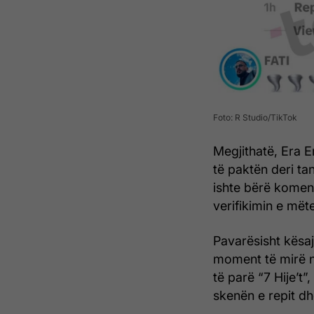
Foto: R Studio/TikTok
Megjithatë, Era E
të paktën deri ta
ishte bërë komen
verifikimin e mët
Pavarësisht kësaj
moment të mirë n
të parë “7 Hije’t”
skenën e repit dh