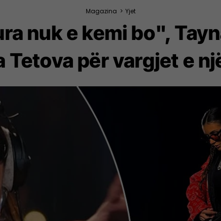
Magazina
>
Yjet
ura nuk e kemi bo", Tayn
a Tetova për vargjet e n