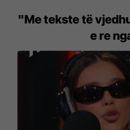
"Me tekste të vjedh
e re ng