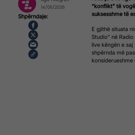
“konflikt” të vog
14/05/2026
suksesshme të es
E gjithë situata n
Studio” në Radio 
live këngën e saj
shpërnda më pas 
konsiderueshme n