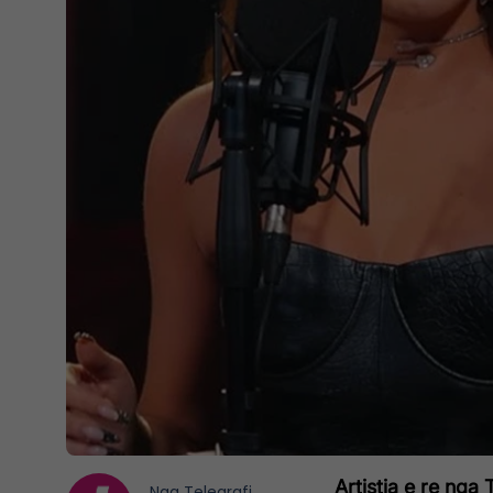
Artistja e re nga 
Nga
Telegrafi