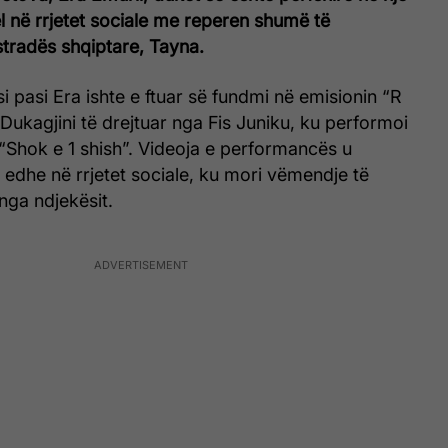
ël në rrjetet sociale me reperen shumë të
tradës shqiptare, Tayna.
isi pasi Era ishte e ftuar së fundmi në emisionin “R
Dukagjini të drejtuar nga Fis Juniku, ku performoi
 “Shok e 1 shish”. Videoja e performancës u
edhe në rrjetet sociale, ku mori vëmendje të
ga ndjekësit.