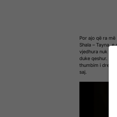
Por ajo që ra më
Shala – Tayna, e c
vjedhura nuk e k
duke qeshur. Kome
thumbim i drejtpë
saj.