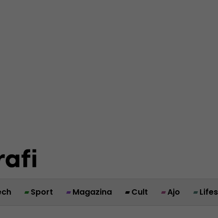
ech
Sport
Magazina
Cult
Ajo
Life