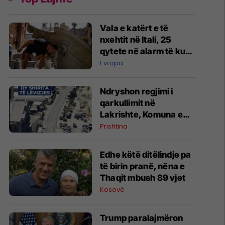
Vala e katërt e të
nxehtit në Itali, 25
qytete në alarm të kuq
- probleme me
Evropa
mungesën e ujit
Ndryshon regjimi i
qarkullimit në
Lakrishte, Komuna e
Prishtinës ofron
Prishtina
shpjegime
Edhe këtë ditëlindje pa
të birin pranë, nëna e
Thaqit mbush 89 vjet
Kosovë
Trump paralajmëron