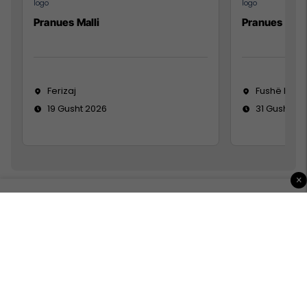
Pranues Malli
Pranues mall
Ferizaj
Fushë Koso
19 Gusht 2026
31 Gusht 20
×