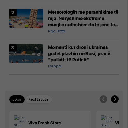
Meteorologët me parashikime të
reja: Ndryshime ekstreme,
muajt e ardhshëm do të jenë të
pazakontë
Nga Bota
Momenti kur droni ukrainas
godet plazhin në Rusi, pranë
"pallatit të Putinit"
Evropa
Jobs
Real Estate
Viva Fresh Store
Viva F