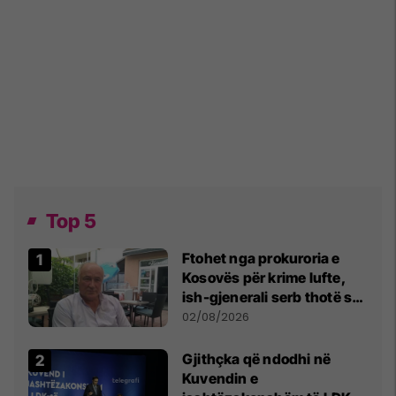
Top 5
Ftohet nga prokuroria e
Kosovës për krime lufte,
ish-gjenerali serb thotë se
dikush e tradhtoi në
02/08/2026
Beograd
Gjithçka që ndodhi në
Kuvendin e