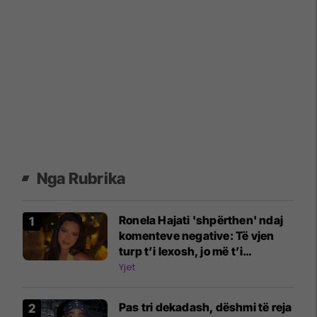
Nga Rubrika
Ronela Hajati 'shpërthen' ndaj
komenteve negative: Të vjen
turp t’i lexosh, jo më t’i
shkruash
Yjet
Pas tri dekadash, dëshmi të reja