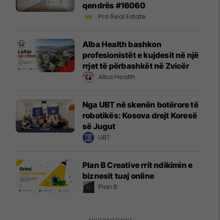
qendrës #16060
Pro Real Estate
Alba Health bashkon
profesionistët e kujdesit në një
rrjet të përbashkët në Zvicër
Alba Health
Nga UBT në skenën botërore të
robotikës: Kosova drejt Koresë
së Jugut
UBT
Plan B Creative rrit ndikimin e
biznesit tuaj online
Plan B