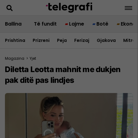
Ballina
Të fundit
Lajme
Botë
Ekono
Prishtina
Prizreni
Peja
Ferizaj
Gjakova
Mitrov
Magazina
>
Yjet
Diletta Leotta mahnit me dukjen
pak ditë pas lindjes