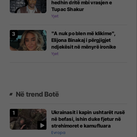
hedhin dritë mbi vrasjen e
Tupac Shakur
Yjet
"A nuk po blen më klikime",
Elijona Binakaj i përgjigjet
ndjekësit në mënyrë ironike
Yjet
Në trend Botë
Ukrainasit i kapin ushtarët rusë
në befasi, ishin duke fjetur në
strehimoret e kamufluara
Evropa