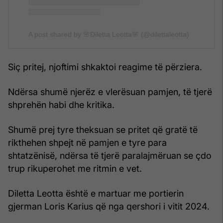
A post shared by 🌸Diletta Leotta🌸 (@dilettaleotta)
Siç pritej, njoftimi shkaktoi reagime të përziera.
Ndërsa shumë njerëz e vlerësuan pamjen, të tjerë
shprehën habi dhe kritika.
Shumë prej tyre theksuan se pritet që gratë të
rikthehen shpejt në pamjen e tyre para
shtatzënisë, ndërsa të tjerë paralajmëruan se çdo
trup rikuperohet me ritmin e vet.
Diletta Leotta është e martuar me portierin
gjerman Loris Karius që nga qershori i vitit 2024.