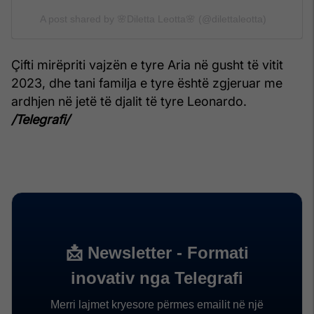
A post shared by 🌸Diletta Leotta🌸 (@dilettaleotta)
Çifti mirëpriti vajzën e tyre Aria në gusht të vitit
2023, dhe tani familja e tyre është zgjeruar me
ardhjen në jetë të djalit të tyre Leonardo.
/Telegrafi/