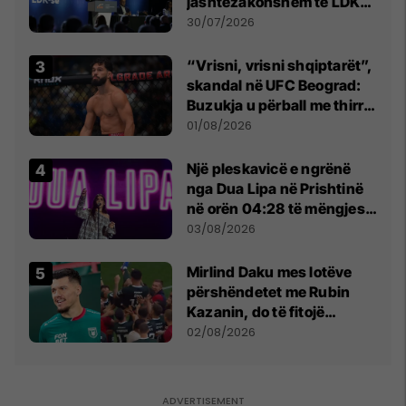
jashtëzakonshëm të LDK-
së
30/07/2026
“Vrisni, vrisni shqiptarët”,
skandal në UFC Beograd:
Buzukja u përball me thirrje
anti-shqiptare nga
01/08/2026
tribunat
Një pleskavicë e ngrënë
nga Dua Lipa në Prishtinë
në orën 04:28 të mëngjesit
- dhe bota digjitale serbe
03/08/2026
shpall gjendjen e luftës
Mirlind Daku mes lotëve
përshëndetet me Rubin
Kazanin, do të fitojë
miliona te Spartak Moska
02/08/2026