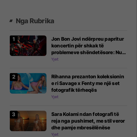
Nga Rubrika
Jon Bon Jovi ndërpreu papritur
koncertin për shkak të
problemeve shëndetësore: Nuk
po e merrni edicionin tim më të
Yjet
mirë
Rihanna prezanton koleksionin
e ri Savage x Fenty me një set
fotografik tërheqës
Yjet
Sara Kolami ndan fotografi të
reja nga pushimet, me stil veror
dhe pamje mbresëlënëse
Yjet