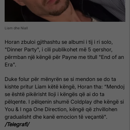
Liam dhe Niall
Horan zbuloi gjithashtu se albumi i tij i ri solo,
"Dinner Party", i cili publikohet më 5 qershor,
përmban një këngë për Payne me titull "End of an
Era".
Duke folur për mënyrën se si mendon se do ta
kishte pritur Liam këtë këngë, Horan tha: “Mendoj
se është pikërisht lloji i këngës që ai do ta
pëlqente. I pëlqenin shumë Coldplay dhe këngë si
You & I nga One Direction, këngë që zhvillohen
gradualisht dhe kanë emocion të veçantë".
/Telegrafi/