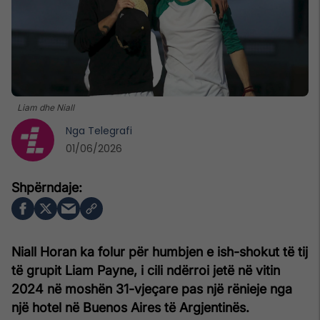
Liam dhe Niall
Nga
Telegrafi
01/06/2026
Niall Horan ka folur për humbjen e ish-shokut të tij
të grupit Liam Payne, i cili ndërroi jetë në vitin
2024 në moshën 31-vjeçare pas një rënieje nga
një hotel në Buenos Aires të Argjentinës.