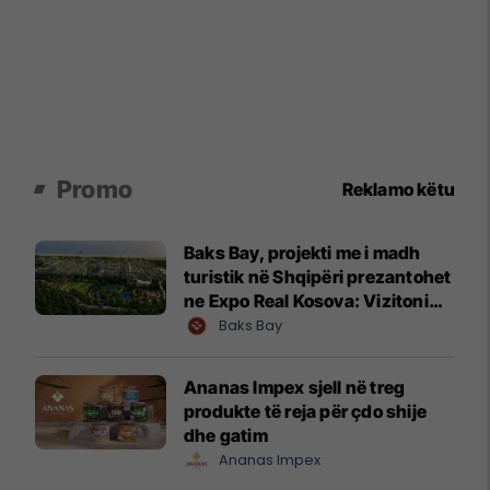
Promo
Reklamo këtu
Baks Bay, projekti me i madh
turistik në Shqipëri prezantohet
ne Expo Real Kosova: Vizitoni
shtandin dhe zbuloni
Baks Bay
mundësitë e investimit
Ananas Impex sjell në treg
produkte të reja për çdo shije
dhe gatim
Ananas Impex