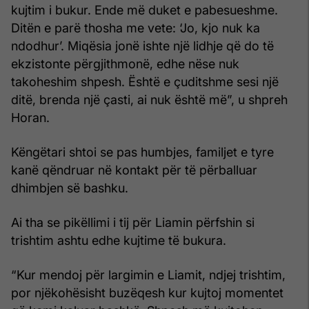
kujtim i bukur. Ende më duket e pabesueshme.
Ditën e parë thosha me vete: ‘Jo, kjo nuk ka
ndodhur’. Miqësia jonë ishte një lidhje që do të
ekzistonte përgjithmonë, edhe nëse nuk
takoheshim shpesh. Është e çuditshme sesi një
ditë, brenda një çasti, ai nuk është më”, u shpreh
Horan.
Këngëtari shtoi se pas humbjes, familjet e tyre
kanë qëndruar në kontakt për të përballuar
dhimbjen së bashku.
Ai tha se pikëllimi i tij për Liamin përfshin si
trishtim ashtu edhe kujtime të bukura.
“Kur mendoj për largimin e Liamit, ndjej trishtim,
por njëkohësisht buzëqesh kur kujtoj momentet