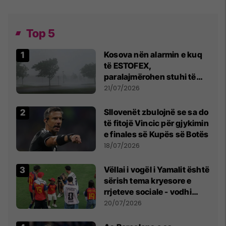
Top 5
Kosova nën alarmin e kuq
të ESTOFEX,
paralajmërohen stuhi të
fuqishme me breshër dhe
21/07/2026
erëra të forta
Sllovenët zbulojnë se sa do
të fitojë Vincic për gjykimin
e finales së Kupës së Botës
18/07/2026
Vëllai i vogël i Yamalit është
sërish tema kryesore e
rrjeteve sociale - vodhi
vëmendjen pas finales së
20/07/2026
Kupës së Botës