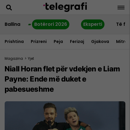
Ballina
Botërori 2026
Eksperti
Të fu
Prishtina
Prizreni
Peja
Ferizaj
Gjakova
Mitrov
Magazina
>
Yjet
Niall Horan flet për vdekjen e Liam
Payne: Ende më duket e
pabesueshme