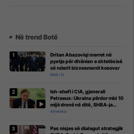
Në trend Botë
Dritan Abazoviqi merret në
pyetje për dhënien e shtetësisë
së nderit biznesmenit kosovar
Mali i Zi
Ish-shefi i CIA, gjenerali
Petraeus: Ukraina përdor mbi 10
mijë dronë në ditë, SHBA-ja
mbetet shumë prapa në
Amerika
prodhim
Pas nisjes së dialogut strategjik