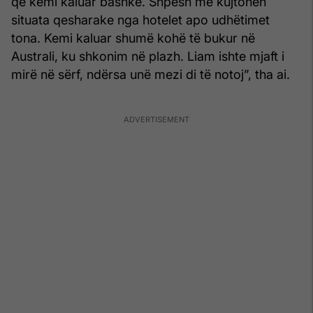
që kemi kaluar bashkë. Shpesh më kujtohen
situata qesharake nga hotelet apo udhëtimet
tona. Kemi kaluar shumë kohë të bukur në
Australi, ku shkonim në plazh. Liam ishte mjaft i
mirë në sërf, ndërsa unë mezi di të notoj”, tha ai.