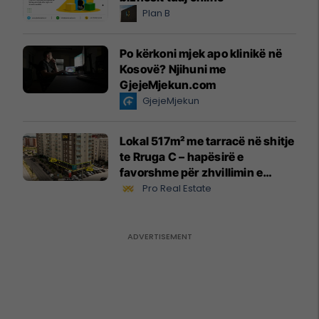
Plan B
Po kërkoni mjek apo klinikë në
Kosovë? Njihuni me
GjejeMjekun.com
GjejeMjekun
Lokal 517m² me tarracë në shitje
te Rruga C – hapësirë e
favorshme për zhvillimin e
biznesit #15796
Pro Real Estate