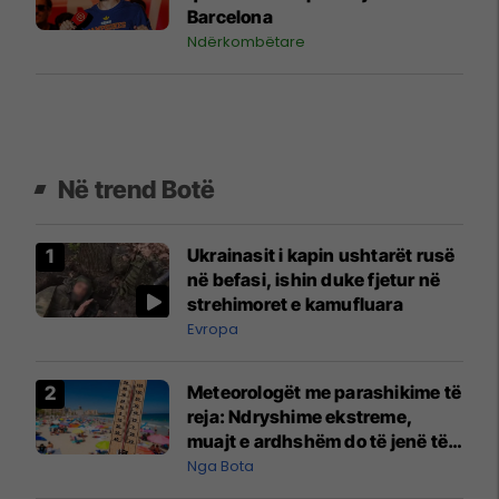
Barcelona
Ndërkombëtare
Në trend Botë
Ukrainasit i kapin ushtarët rusë
në befasi, ishin duke fjetur në
strehimoret e kamufluara
Evropa
Meteorologët me parashikime të
reja: Ndryshime ekstreme,
muajt e ardhshëm do të jenë të
pazakontë
Nga Bota