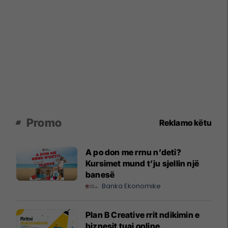
Promo
Reklamo këtu
A po don me rrnu n’deti?
Kursimet mund t’ju sjellin një
banesë
Banka Ekonomike
Plan B Creative rrit ndikimin e
biznesit tuaj online