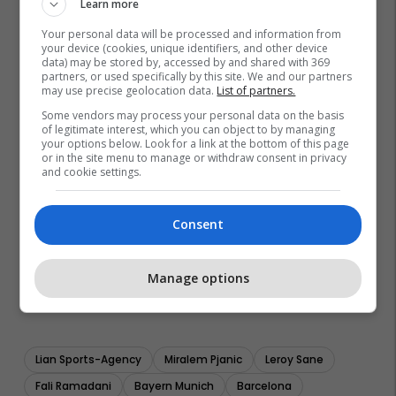
Learn more
Your personal data will be processed and information from
your device (cookies, unique identifiers, and other device
data) may be stored by, accessed by and shared with 369
partners, or used specifically by this site. We and our partners
may use precise geolocation data.
List of partners.
Some vendors may process your personal data on the basis
of legitimate interest, which you can object to by managing
your options below. Look for a link at the bottom of this page
or in the site menu to manage or withdraw consent in privacy
and cookie settings.
Consent
Manage options
Lian Sports-Agency
Miralem Pjanic
Leroy Sane
Fali Ramadani
Bayern Munich
Barcelona