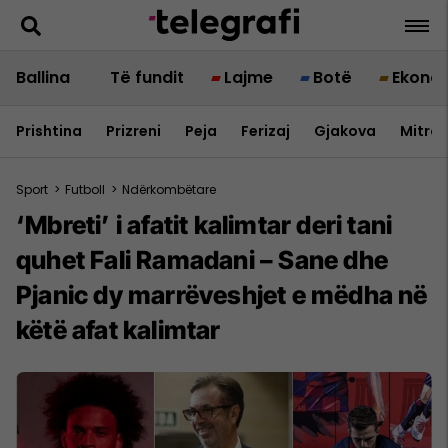
Ballina
Të fundit
Lajme
Botë
Ekono
Prishtina
Prizreni
Peja
Ferizaj
Gjakova
Mitrov
Sport
>
Futboll
>
Ndërkombëtare
‘Mbreti’ i afatit kalimtar deri tani
quhet Fali Ramadani – Sane dhe
Pjanic dy marrëveshjet e mëdha në
këtë afat kalimtar