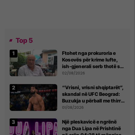
Top 5
Ftohet nga prokuroria e
Kosovës për krime lufte,
ish-gjenerali serb thotë se
dikush e tradhtoi në
02/08/2026
Beograd
“Vrisni, vrisni shqiptarët”,
skandal në UFC Beograd:
Buzukja u përball me thirrje
anti-shqiptare nga
01/08/2026
tribunat
Një pleskavicë e ngrënë
nga Dua Lipa në Prishtinë
në orën 04:28 të mëngjesit