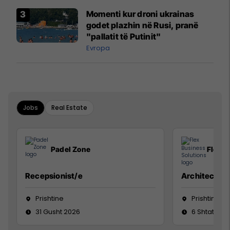
Momenti kur droni ukrainas
godet plazhin në Rusi, pranë
"pallatit të Putinit"
Evropa
Jobs
Real Estate
Padel Zone
Flex B
Recepsionist/e
Architect
Prishtine
Prishtinë
31 Gusht 2026
6 Shtator 2