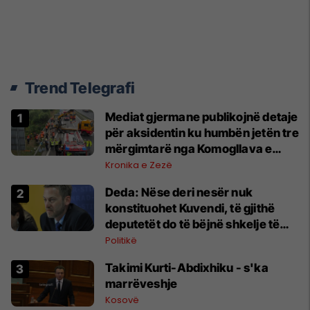
Trend Telegrafi
Mediat gjermane publikojnë detaje
për aksidentin ku humbën jetën tre
mërgimtarë nga Komogllava e
Ferizajt
Kronika e Zezë
Deda: Nëse deri nesër nuk
konstituohet Kuvendi, të gjithë
deputetët do të bëjnë shkelje të
rëndë kushtetuese
Politikë
Takimi Kurti-Abdixhiku - s'ka
marrëveshje
Kosovë