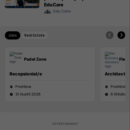
EduCare
Edu Care
Jobs
Real Estate
Padel Zone
Flex 
Recepsionist/e
Architect
Prishtine
Prishtinë
31 Gusht 2026
6 Shtator 