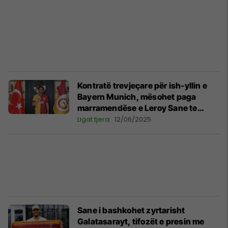
Kontratë trevjeçare për ish-yllin e
Bayern Munich, mësohet paga
marramendëse e Leroy Sane te
Galatasaray
Ligat tjera
12/06/2025
Sane i bashkohet zyrtarisht
Galatasarayt, tifozët e presin me