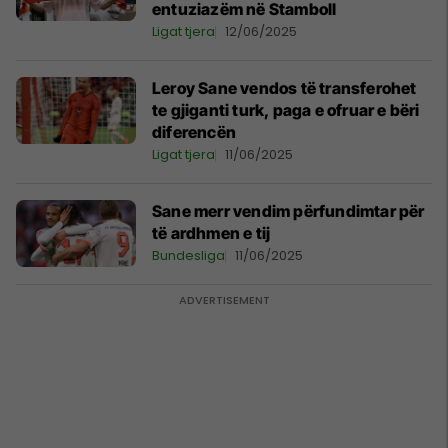
entuziazëm në Stamboll
Ligat tjera
12/06/2025
Leroy Sane vendos të transferohet
te gjiganti turk, paga e ofruar e bëri
diferencën
Ligat tjera
11/06/2025
Sane merr vendim përfundimtar për
të ardhmen e tij
Bundesliga
11/06/2025