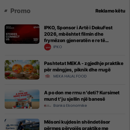
Promo
Reklamo këtu
IPKO, Sponsor i Artë i DokuFest
2026, mbështet filmin dhe
frymëzon gjeneratën e re të
krijuesve
IPKO
Pashtetat MEKA - zgjedhje praktike
për mëngjes, piknik dhe rrugë
MEKA HALAL FOOD
A po don me rrnu n’deti? Kursimet
mund t’ju sjellin një banesë
Banka Ekonomike
Mësoni kujdesin shëndetësor
përmes përvojës praktike me