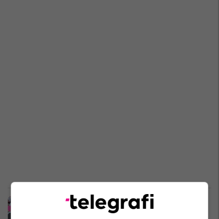
Agjenti i Sanes ia ofron sulmuesin
gjerman skuadrës londineze