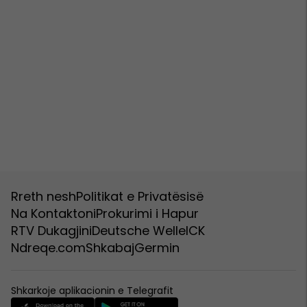
Rreth nesh
Politikat e Privatësisë
Na Kontaktoni
Prokurimi i Hapur
RTV Dukagjini
Deutsche Welle
ICK
Ndreqe.com
Shkabaj
Germin
Shkarkoje aplikacionin e Telegrafit