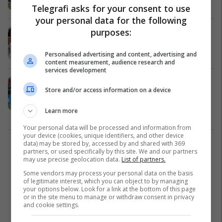
Bundesliga
29/05/2025
Telegrafi asks for your consent to use
your personal data for the following
purposes:
Galatasaray befason të gjithë,
ofertë zyrtare për Leroy Sanen
Bundesliga
25/05/2025
Personalised advertising and content, advertising and
content measurement, audience research and
services development
Sane po largohet, Bayerni do ta
Store and/or access information on a device
transferojë yllin holandez si
zëvendësues të anësorit gjerman
Learn more
Bundesliga
19/05/2025
Your personal data will be processed and information from
your device (cookies, unique identifiers, and other device
data) may be stored by, accessed by and shared with 369
1
partners, or used specifically by this site. We and our partners
may use precise geolocation data.
List of partners.
Some vendors may process your personal data on the basis
of legitimate interest, which you can object to by managing
your options below. Look for a link at the bottom of this page
or in the site menu to manage or withdraw consent in privacy
and cookie settings.