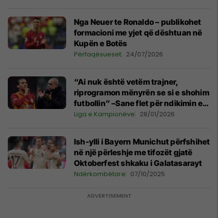
Nga Neuer te Ronaldo – publikohet
formacioni me yjet që dështuan në
Kupën e Botës
Përfaqësueset
24/07/2026
“Ai nuk është vetëm trajner,
riprogramon mënyrën se si e shohim
futbollin” –Sane flet për ndikimin e
jashtëzakonshëm të Guardiolës
Liga e Kampionëve
28/01/2026
Ish-ylli i Bayern Munichut përfshihet
në një përleshje me tifozët gjatë
Oktoberfest shkaku i Galatasarayt
Ndërkombëtare
07/10/2025