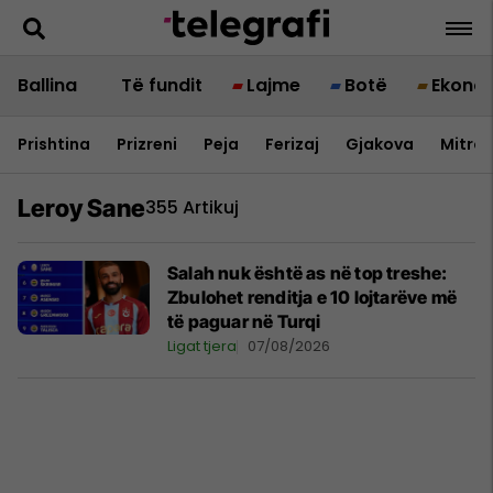
Ballina
Të fundit
Lajme
Botë
Ekono
Prishtina
Prizreni
Peja
Ferizaj
Gjakova
Mitrov
Leroy Sane
355 Artikuj
Salah nuk është as në top treshe:
Zbulohet renditja e 10 lojtarëve më
të paguar në Turqi
Ligat tjera
07/08/2026