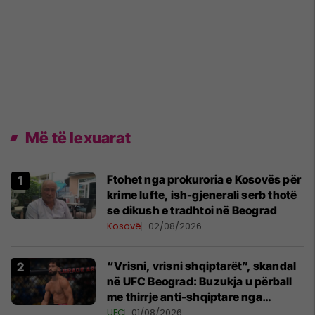
Më të lexuarat
Ftohet nga prokuroria e Kosovës për
krime lufte, ish-gjenerali serb thotë
se dikush e tradhtoi në Beograd
Kosovë
02/08/2026
“Vrisni, vrisni shqiptarët”, skandal
në UFC Beograd: Buzukja u përball
me thirrje anti-shqiptare nga
tribunat
UFC
01/08/2026