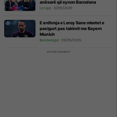
anësorë që synon Barcelona
La Liga
31/05/2025
E ardhmja e Leroy Sane mbetet e
pasigurt pas takimit me Bayern
Munich
Bundesliga
29/05/2025