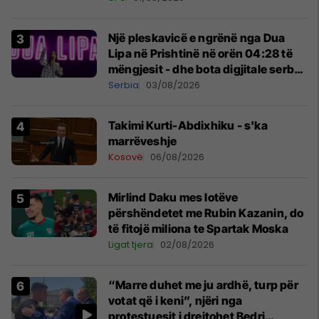
Një pleskavicë e ngrënë nga Dua
Lipa në Prishtinë në orën 04:28 të
mëngjesit - dhe bota digjitale serbe
shpall gjendjen e luftës
Serbia
03/08/2026
Takimi Kurti-Abdixhiku - s'ka
marrëveshje
Kosovë
06/08/2026
Mirlind Daku mes lotëve
përshëndetet me Rubin Kazanin, do
të fitojë miliona te Spartak Moska
Ligat tjera
02/08/2026
“Marre duhet me ju ardhë, turp për
votat që i keni”, njëri nga
protestuesit i drejtohet Bedri