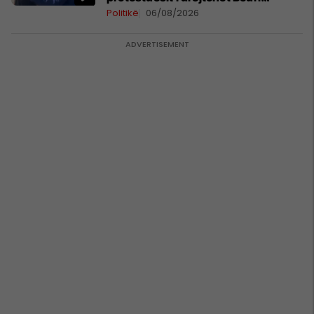
Hamzës
Politikë
06/08/2026