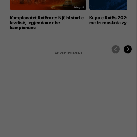
Kampionatet Botërore: Një histori e
Kupa e Botës 2026 për
lavdisë, legjendave dhe
me tri maskota zyrtar
kampionëve