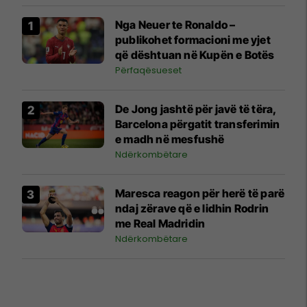
Nga Neuer te Ronaldo –
publikohet formacioni me yjet
që dështuan në Kupën e Botës
Përfaqësueset
De Jong jashtë për javë të tëra,
Barcelona përgatit transferimin
e madh në mesfushë
Ndërkombëtare
Maresca reagon për herë të parë
ndaj zërave që e lidhin Rodrin
me Real Madridin
Ndërkombëtare