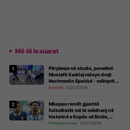
Më të lexuarat
Përplasje në studio, panelisti
Mustafë Kadriaj mësyn drejt
Nexhmedin Spahiut - ndërpritet
transmetimi
Kosovë
23/07/2026
Mbappe rendit gjashtë
futbollistët më të mëdhenj në
historinë e Kupës së Botës,
Messi mbetet i dyti
Përfaqësueset
23/07/2026