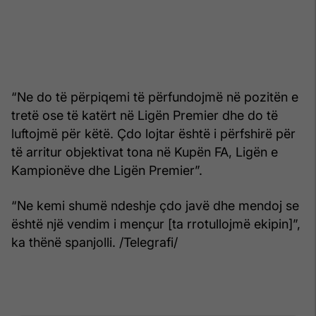
“Ne do të përpiqemi të përfundojmë në pozitën e
tretë ose të katërt në Ligën Premier dhe do të
luftojmë për këtë. Çdo lojtar është i përfshirë për
të arritur objektivat tona në Kupën FA, Ligën e
Kampionëve dhe Ligën Premier”.
“Ne kemi shumë ndeshje çdo javë dhe mendoj se
është një vendim i mençur [ta rrotullojmë ekipin]”,
ka thënë spanjolli. /Telegrafi/