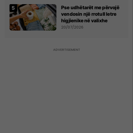
Pse udhëtarët me përvojë
vendosin një rrotull letre
higjienike në valixhe
20/07/2026