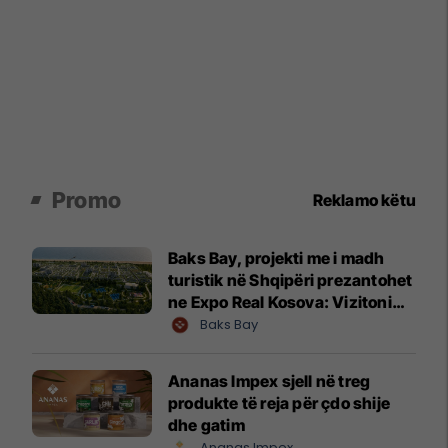
Promo
Reklamo këtu
Baks Bay, projekti me i madh
turistik në Shqipëri prezantohet
ne Expo Real Kosova: Vizitoni
shtandin dhe zbuloni
Baks Bay
mundësitë e investimit
Ananas Impex sjell në treg
produkte të reja për çdo shije
dhe gatim
Ananas Impex