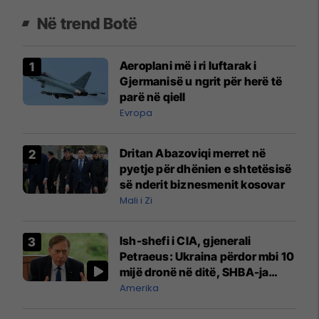
Në trend Botë
Aeroplani më i ri luftarak i
Gjermanisë u ngrit për herë të
parë në qiell
Evropa
Dritan Abazoviqi merret në
pyetje për dhënien e shtetësisë
së nderit biznesmenit kosovar
Mali i Zi
Ish-shefi i CIA, gjenerali
Petraeus: Ukraina përdor mbi 10
mijë dronë në ditë, SHBA-ja
mbetet shumë prapa në
Amerika
prodhim