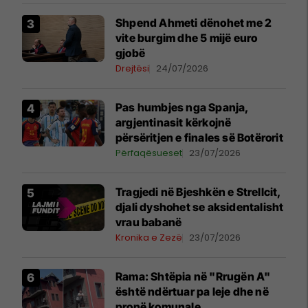
Shpend Ahmeti dënohet me 2
vite burgim dhe 5 mijë euro
gjobë
Drejtësi
24/07/2026
Pas humbjes nga Spanja,
argjentinasit kërkojnë
përsëritjen e finales së Botërorit
Përfaqësueset
23/07/2026
Tragjedi në Bjeshkën e Strellcit,
djali dyshohet se aksidentalisht
vrau babanë
Kronika e Zezë
23/07/2026
Rama: Shtëpia në "Rrugën A"
është ndërtuar pa leje dhe në
pronë komunale