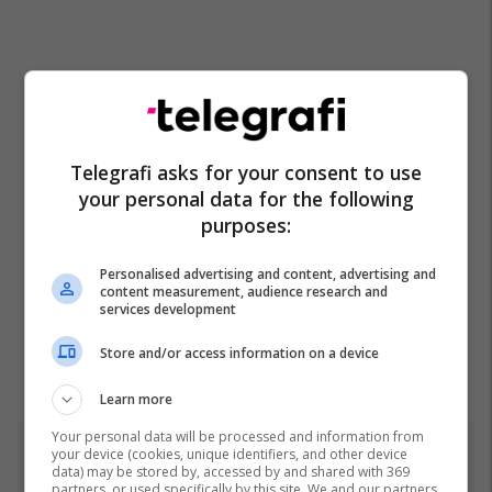
Telegrafi asks for your consent to use
your personal data for the following
purposes:
Personalised advertising and content, advertising and
content measurement, audience research and
services development
Store and/or access information on a device
Learn more
Your personal data will be processed and information from
your device (cookies, unique identifiers, and other device
Top 5
data) may be stored by, accessed by and shared with 369
partners, or used specifically by this site. We and our partners