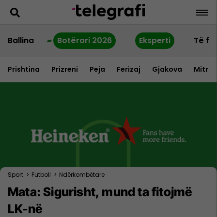
Ballina
Botërori 2026
Eksperti
Të fu
Prishtina
Prizreni
Peja
Ferizaj
Gjakova
Mitrov
Sport
>
Futboll
>
Ndërkombëtare
Mata: Sigurisht, mund ta fitojmë
LK-në