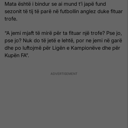
Mata është i bindur se ai mund t’i japë fund
sezonit të tij të parë në futbollin anglez duke fituar
trofe.
“A jemi mjaft të mirë për ta fituar një trofe? Pse jo,
pse jo? Nuk do të jetë e lehtë, por ne jemi në garë
dhe po luftojmë për Ligën e Kampionëve dhe për
Kupën FA”.