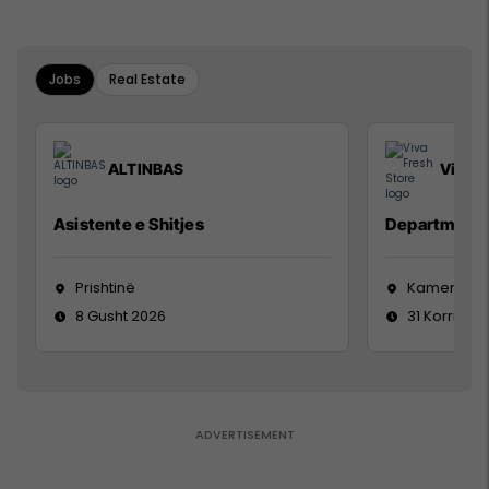
Jobs
Real Estate
ALTINBAS
Viva F
Asistente e Shitjes
Department 
Prishtinë
Kamenicë
8 Gusht 2026
31 Korrik 20