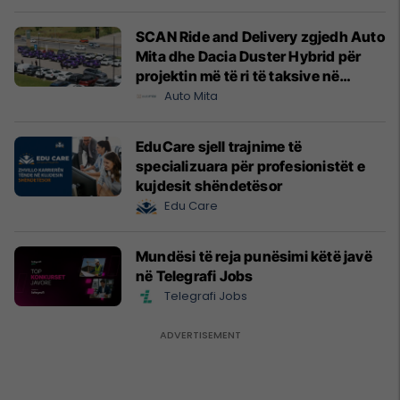
SCAN Ride and Delivery zgjedh Auto
Mita dhe Dacia Duster Hybrid për
projektin më të ri të taksive në
Prishtinë
Auto Mita
EduCare sjell trajnime të
specializuara për profesionistët e
kujdesit shëndetësor
Edu Care
Mundësi të reja punësimi këtë javë
në Telegrafi Jobs
Telegrafi Jobs