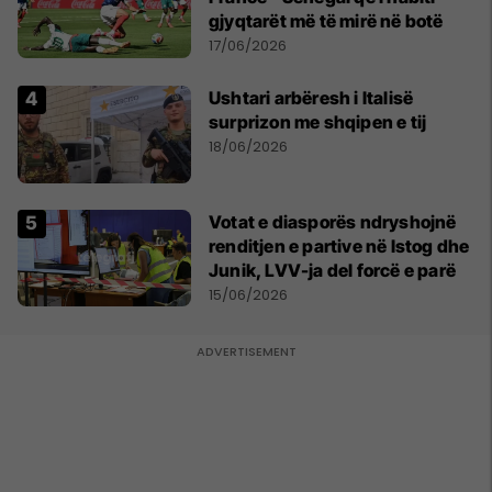
gjyqtarët më të mirë në botë
17/06/2026
Ushtari arbëresh i Italisë
surprizon me shqipen e tij
18/06/2026
Votat e diasporës ndryshojnë
renditjen e partive në Istog dhe
Junik, LVV-ja del forcë e parë
15/06/2026