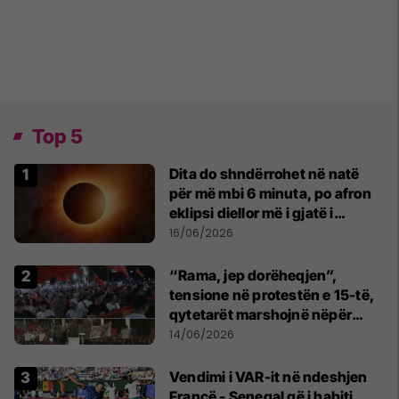
Top 5
Dita do shndërrohet në natë
për më mbi 6 minuta, po afron
eklipsi diellor më i gjatë i
shekullit të 21-të
16/06/2026
“Rama, jep dorëheqjen”,
tensione në protestën e 15-të,
qytetarët marshojnë nëpër
kryeqytet
14/06/2026
Vendimi i VAR-it në ndeshjen
Francë - Senegal që i habiti