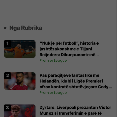
Nga Rubrika
“Nuk je për futboll”, historia e
jashtëzakonshme e Tijjani
Reijnders: Dikur punonte në
supermarket dhe sot luan në Kupën
Premier League
e Botës
Pas paraqitjeve fantastike me
Holandën, klubi i Ligës Premier i
ofron kontratë shtatëvjeçare Cody
Gakpos
Premier League
Zyrtare: Liverpooli prezanton Victor
Munoz si transferimin e parë të