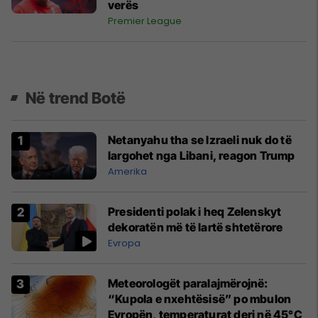
verës
Premier League
Në trend Botë
Netanyahu tha se Izraeli nuk do të
largohet nga Libani, reagon Trump
Amerika
Presidenti polak i heq Zelenskyt
dekoratën më të lartë shtetërore
Evropa
Meteorologët paralajmërojnë:
“Kupola e nxehtësisë” po mbulon
Evropën, temperaturat deri në 45°C