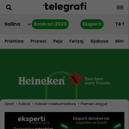
Ballina
Botërori 2026
Eksperti
Të fu
Prishtina
Prizreni
Peja
Ferizaj
Gjakova
Mitrov
Sport
>
Futboll
>
Futboll-nderkombetare
>
Premier League