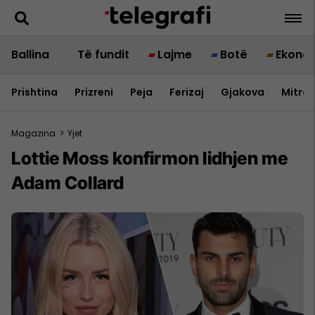
Ballina
Të fundit
Lajme
Botë
Ekono
Prishtina
Prizreni
Peja
Ferizaj
Gjakova
Mitrov
Magazina
>
Yjet
Lottie Moss konfirmon lidhjen me
Adam Collard