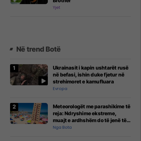
Brother
Yjet
Në trend Botë
Ukrainasit i kapin ushtarët rusë
në befasi, ishin duke fjetur në
strehimoret e kamufluara
Evropa
Meteorologët me parashikime të
reja: Ndryshime ekstreme,
muajt e ardhshëm do të jenë të
pazakontë
Nga Bota