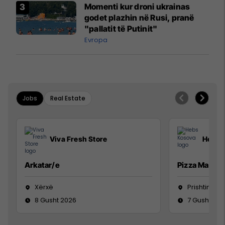
Momenti kur droni ukrainas
godet plazhin në Rusi, pranë
"pallatit të Putinit"
Evropa
Jobs
Real Estate
Viva Fresh Store
Hebs 
Arkatar/e
Pizza Man
Xërxë
Prishtinë
8 Gusht 2026
7 Gusht 20