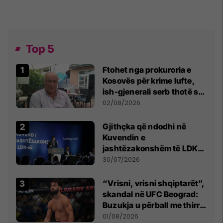
Top 5
Ftohet nga prokuroria e
Kosovës për krime lufte,
ish-gjenerali serb thotë se
dikush e tradhtoi në
02/08/2026
Beograd
Gjithçka që ndodhi në
Kuvendin e
jashtëzakonshëm të LDK-
së
30/07/2026
“Vrisni, vrisni shqiptarët”,
skandal në UFC Beograd:
Buzukja u përball me thirrje
anti-shqiptare nga
01/08/2026