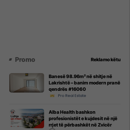
Promo
Reklamo këtu
Banesë 98.96m² në shitje në
Lakrishtë – banim modern pranë
qendrës #16060
Pro Real Estate
Alba Health bashkon
profesionistët e kujdesit në një
rrjet të përbashkët në Zvicër