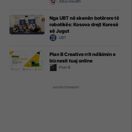
Alba Health
Nga UBT në skenën botërore të
robotikës: Kosova drejt Koresë
së Jugut
UBT
Plan B Creative rrit ndikimin e
biznesit tuaj online
Plan B