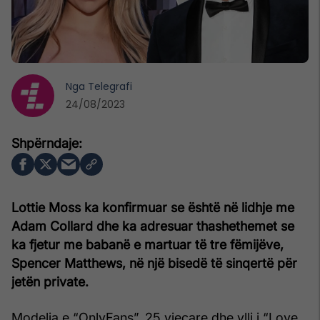
Nga
Telegrafi
24/08/2023
Lottie Moss ka konfirmuar se është në lidhje me
Adam Collard dhe ka adresuar thashethemet se
ka fjetur me babanë e martuar të tre fëmijëve,
Spencer Matthews, në një bisedë të sinqertë për
jetën private.
Modelja e “OnlyFans”, 25 vjeçare dhe ylli i “Love