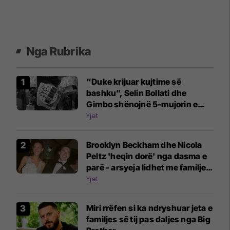
Nga Rubrika
“Duke krijuar kujtime së
bashku”, Selin Bollati dhe
Gimbo shënojnë 5-mujorin e
lidhjes
Yjet
Brooklyn Beckham dhe Nicola
Peltz 'heqin dorë' nga dasma e
parë - arsyeja lidhet me familjen
Beckham
Yjet
Miri rrëfen si ka ndryshuar jeta e
familjes së tij pas daljes nga Big