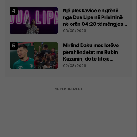
tribunat
Një pleskavicë e ngrënë
nga Dua Lipa në Prishtinë
në orën 04:28 të mëngjesit
- dhe bota digjitale serbe
03/08/2026
shpall gjendjen e luftës
Mirlind Daku mes lotëve
përshëndetet me Rubin
Kazanin, do të fitojë
miliona te Spartak Moska
02/08/2026