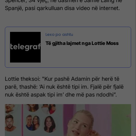
Spencer, 34 vjeç, në dasmën e Jamie Laing në
Spanjë, pasi qarkulluan disa video në internet.
Të gjitha lajmet nga Lottie Moss
Lottie theksoi: "Kur pashë Adamin për herë të
parë, thashë: ‘Ai nuk është tipi im. Fjalë për fjalë
nuk është aspak tipi im’ dhe më pas ndodhi”.