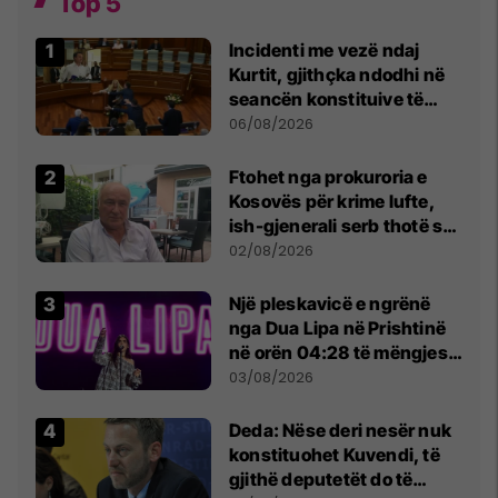
Top 5
Incidenti me vezë ndaj
Kurtit, gjithçka ndodhi në
seancën konstituive të
Kuvendit
06/08/2026
Ftohet nga prokuroria e
Kosovës për krime lufte,
ish-gjenerali serb thotë se
dikush e tradhtoi në
02/08/2026
Beograd
Një pleskavicë e ngrënë
nga Dua Lipa në Prishtinë
në orën 04:28 të mëngjesit
- dhe bota digjitale serbe
03/08/2026
shpall gjendjen e luftës
Deda: Nëse deri nesër nuk
konstituohet Kuvendi, të
gjithë deputetët do të