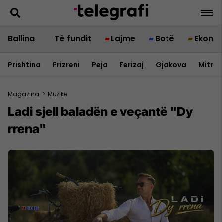
Ballina
Të fundit
Lajme
Botë
Ekono
Prishtina
Prizreni
Peja
Ferizaj
Gjakova
Mitrov
Magazina
>
Muzikë
Ladi sjell baladën e veçantë "Dy
rrena"