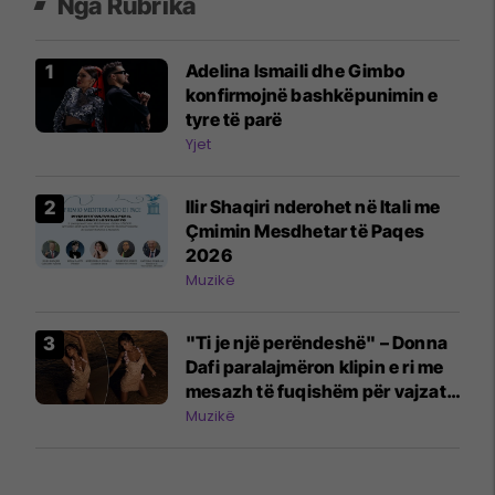
Nga Rubrika
Adelina Ismaili dhe Gimbo
konfirmojnë bashkëpunimin e
tyre të parë
Yjet
Ilir Shaqiri nderohet në Itali me
Çmimin Mesdhetar të Paqes
2026
Muzikë
"Ti je një perëndeshë" – Donna
Dafi paralajmëron klipin e ri me
mesazh të fuqishëm për vajzat
dhe gratë
Muzikë