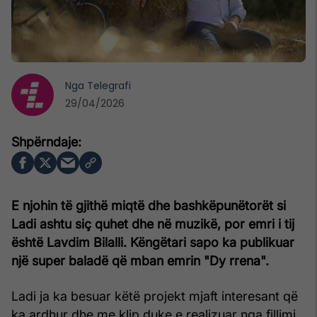
Nga
Telegrafi
29/04/2026
E njohin të gjithë miqtë dhe bashkëpunëtorët si
Ladi ashtu siç quhet dhe në muzikë, por emri i tij
është Lavdim Bilalli. Këngëtari sapo ka publikuar
një super baladë që mban emrin "Dy rrena".
Ladi ja ka besuar këtë projekt mjaft interesant që
ka ardhur dhe me klip duke e realizuar nga fillimi