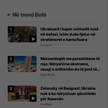
Në trend Botë
Ukrainasit i kapin ushtarët rusë
në befasi, ishin duke fjetur në
strehimoret e kamufluara
Evropa
Meteorologët me parashikime të
reja: Ndryshime ekstreme,
muajt e ardhshëm do të jenë të
pazakontë
Nga Bota
Zelensky në Beograd: Ukraina
nuk e ka ndryshuar qëndrimin
për Kosovën
Politikë