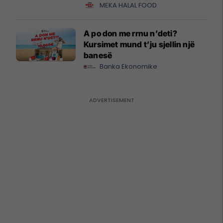
MEKA HALAL FOOD
A po don me rrnu n’deti?
Kursimet mund t’ju sjellin një
banesë
Banka Ekonomike