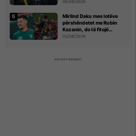
bëjnë shkelje të rëndë
06/08/2026
kushtetuese
Mirlind Daku mes lotëve
përshëndetet me Rubin
Kazanin, do të fitojë
miliona te Spartak Moska
02/08/2026