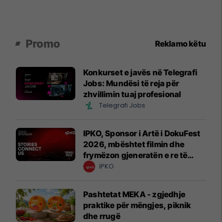
Promo
Reklamo këtu
Konkurset e javës në Telegrafi
Jobs: Mundësi të reja për
zhvillimin tuaj profesional
Telegrafi Jobs
IPKO, Sponsor i Artë i DokuFest
2026, mbështet filmin dhe
frymëzon gjeneratën e re të
krijuesve
IPKO
Pashtetat MEKA - zgjedhje
praktike për mëngjes, piknik
dhe rrugë