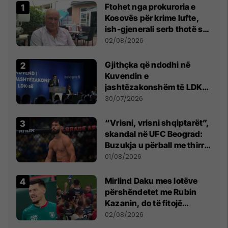
Ftohet nga prokuroria e
Kosovës për krime lufte,
ish-gjenerali serb thotë se
dikush e tradhtoi në
02/08/2026
Beograd
Gjithçka që ndodhi në
Kuvendin e
jashtëzakonshëm të LDK-
së
30/07/2026
“Vrisni, vrisni shqiptarët”,
skandal në UFC Beograd:
Buzukja u përball me thirrje
anti-shqiptare nga
01/08/2026
tribunat
Mirlind Daku mes lotëve
përshëndetet me Rubin
Kazanin, do të fitojë
miliona te Spartak Moska
02/08/2026