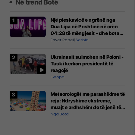
Në trend Botë
Një pleskavicë e ngrënë nga
Dua Lipa në Prishtinë në orën
04:28 të mëngjesit - dhe bota
digjitale serbe shpall gjendjen e
Enver Robelli
Serbia
luftës
Ukrainasit sulmohen në Poloni -
Tusk i kërkon presidentit të
reagojë
Evropa
Meteorologët me parashikime të
reja: Ndryshime ekstreme,
muajt e ardhshëm do të jenë të
pazakontë
Nga Bota