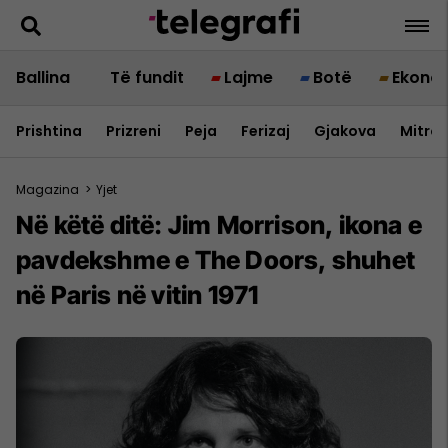
Ballina
Të fundit
Lajme
Botë
Ekono
Prishtina
Prizreni
Peja
Ferizaj
Gjakova
Mitrov
Magazina
>
Yjet
Në këtë ditë: Jim Morrison, ikona e
pavdekshme e The Doors, shuhet
në Paris në vitin 1971