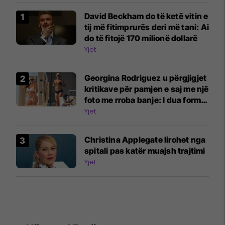
David Beckham do të ketë vitin e
tij më fitimprurës deri më tani: Ai
do të fitojë 170 milionë dollarë
Yjet
Georgina Rodriguez u përgjigjet
kritikave për pamjen e saj me një
foto me rroba banje: I dua format
e mia trupore
Yjet
Christina Applegate lirohet nga
spitali pas katër muajsh trajtimi
Yjet