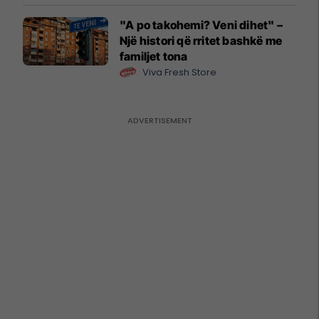
"A po takohemi? Veni dihet" –
Një histori që rritet bashkë me
familjet tona
Viva Fresh Store