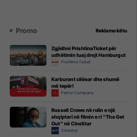
Promo
Reklamo këtu
Zgjidhni PrishtinaTicket për
udhëtimin tuaj drejt Hamburgut
Prishtina Ticket
Karburant cilësor dhe shumë
më tepër!
Petrol Company
Russell Crowe në rolin e një
shqiptari në filmin e ri “The Get
Out” në CineStar
Cinestar