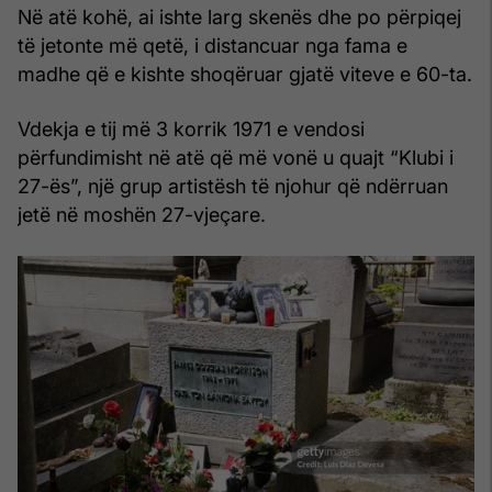
Në atë kohë, ai ishte larg skenës dhe po përpiqej
të jetonte më qetë, i distancuar nga fama e
madhe që e kishte shoqëruar gjatë viteve e 60-ta.
Vdekja e tij më 3 korrik 1971 e vendosi
përfundimisht në atë që më vonë u quajt “Klubi i
27-ës”, një grup artistësh të njohur që ndërruan
jetë në moshën 27-vjeçare.