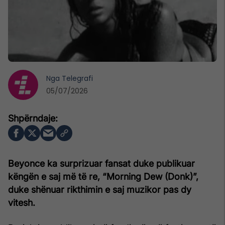
Nga
Telegrafi
05/07/2026
Beyonce ka surprizuar fansat duke publikuar
këngën e saj më të re,
“Morning Dew (Donk)”
,
duke shënuar rikthimin e saj muzikor pas dy
vitesh.