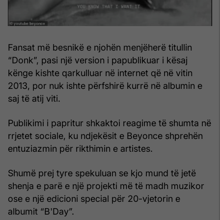
Fansat më besnikë e njohën menjëherë titullin
“Donk”, pasi një version i papublikuar i kësaj
kënge kishte qarkulluar në internet që në vitin
2013, por nuk ishte përfshirë kurrë në albumin e
saj të atij viti.
Publikimi i papritur shkaktoi reagime të shumta në
rrjetet sociale, ku ndjekësit e Beyonce shprehën
entuziazmin për rikthimin e artistes.
Shumë prej tyre spekuluan se kjo mund të jetë
shenja e parë e një projekti më të madh muzikor
ose e një edicioni special për 20-vjetorin e
albumit “B'Day”.