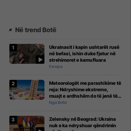
Në trend Botë
Ukrainasit i kapin ushtarët rusë
në befasi, ishin duke fjetur në
strehimoret e kamufluara
Evropa
Meteorologët me parashikime të
reja: Ndryshime ekstreme,
muajt e ardhshëm do të jenë të
pazakontë
Nga Bota
Zelensky në Beograd: Ukraina
nuk e ka ndryshuar qëndrimin