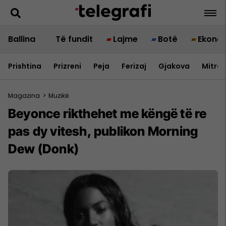
Ballina
Të fundit
Lajme
Botë
Ekono
Prishtina
Prizreni
Peja
Ferizaj
Gjakova
Mitrov
Magazina
>
Muzikë
Beyonce rikthehet me këngë të re
pas dy vitesh, publikon Morning
Dew (Donk)