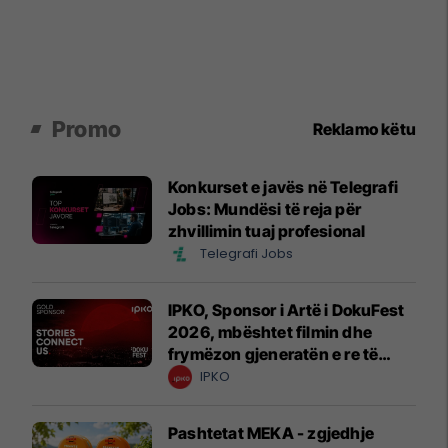
Promo
Reklamo këtu
Konkurset e javës në Telegrafi
Jobs: Mundësi të reja për
zhvillimin tuaj profesional
Telegrafi Jobs
IPKO, Sponsor i Artë i DokuFest
2026, mbështet filmin dhe
frymëzon gjeneratën e re të
krijuesve
IPKO
Pashtetat MEKA - zgjedhje