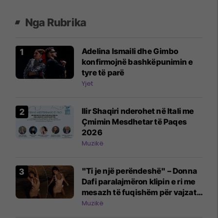
Nga Rubrika
Adelina Ismaili dhe Gimbo
konfirmojnë bashkëpunimin e
tyre të parë
Yjet
Ilir Shaqiri nderohet në Itali me
Çmimin Mesdhetar të Paqes
2026
Muzikë
"Ti je një perëndeshë" – Donna
Dafi paralajmëron klipin e ri me
mesazh të fuqishëm për vajzat
dhe gratë
Muzikë