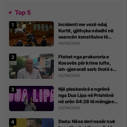
Top 5
Incidenti me vezë ndaj
Kurtit, gjithçka ndodhi në
seancën konstituive të
Kuvendit
06/08/2026
Ftohet nga prokuroria e
Kosovës për krime lufte,
ish-gjenerali serb thotë se
dikush e tradhtoi në
02/08/2026
Beograd
Një pleskavicë e ngrënë
nga Dua Lipa në Prishtinë
në orën 04:28 të mëngjesit
- dhe bota digjitale serbe
03/08/2026
shpall gjendjen e luftës
Deda: Nëse deri nesër nuk