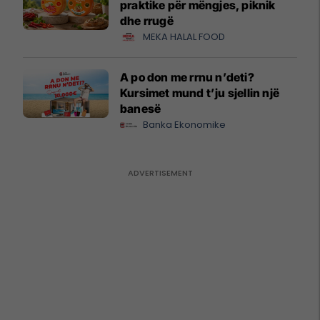
praktike për mëngjes, piknik
dhe rrugë
MEKA HALAL FOOD
A po don me rrnu n’deti?
Kursimet mund t’ju sjellin një
banesë
Banka Ekonomike