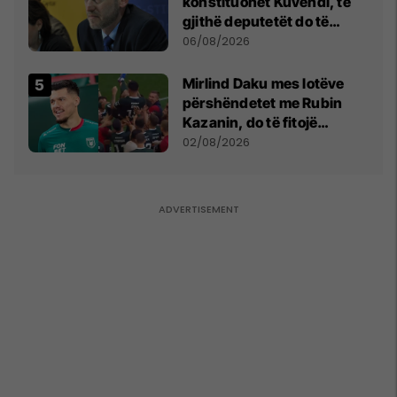
konstituohet Kuvendi, të
gjithë deputetët do të
bëjnë shkelje të rëndë
06/08/2026
kushtetuese
Mirlind Daku mes lotëve
përshëndetet me Rubin
Kazanin, do të fitojë
miliona te Spartak Moska
02/08/2026