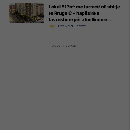
Lokal 517m² me tarracë në shitje
te Rruga C – hapësirë e
favorshme për zhvillimin e
biznesit #15796
Pro Real Estate