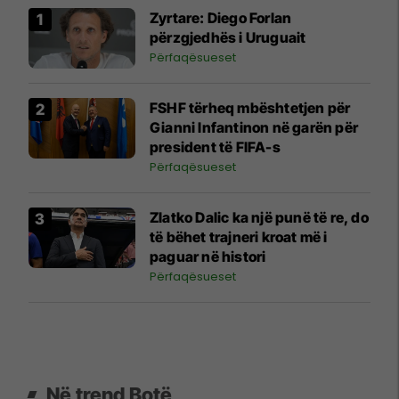
Zyrtare: Diego Forlan
përzgjedhës i Uruguait
Përfaqësueset
FSHF tërheq mbështetjen për
Gianni Infantinon në garën për
president të FIFA-s
Përfaqësueset
Zlatko Dalic ka një punë të re, do
të bëhet trajneri kroat më i
paguar në histori
Përfaqësueset
Në trend Botë