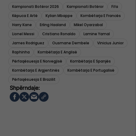
Kampionati Botëror 2026
Kampionati Botëror
Fifa
Këpuca E Artë
Kylian Mbappe
Kombëtarja E Francës
Harry Kane
Erling Haaland
Mikel Oyarzabal
Lionel Messi
Cristiano Ronaldo
Lamine Yamal
James Rodriguez
Ousmane Dembele
Vinicius Junior
Raphinha
Kombëtarja E Anglisë
Përfaqësuesja E Norvegjisë
Kombëtarja E Spanjës
Kombëtarja E Argjentinës
Kombëtarja E Portugalisë
Përfaqësuesja E Brazilit