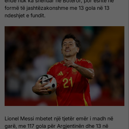
ende nuk ka shënuar në Botëror, por është në
formë të jashtëzakonshme me 13 gola në 13
ndeshjet e fundit.
Lionel Messi mbetet një tjetër emër i madh në
garë, me 117 gola për Argjentinën dhe 13 në