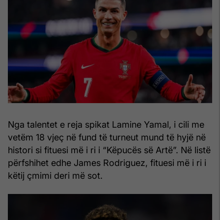
Nga talentet e reja spikat Lamine Yamal, i cili me
vetëm 18 vjeç në fund të turneut mund të hyjë në
histori si fituesi më i ri i “Këpucës së Artë”. Në listë
përfshihet edhe James Rodriguez, fituesi më i ri i
këtij çmimi deri më sot.