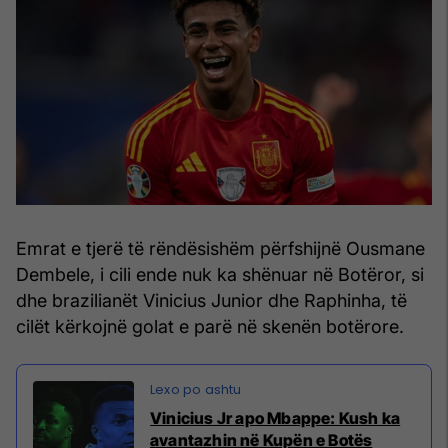
Emrat e tjerë të rëndësishëm përfshijnë Ousmane
Dembele, i cili ende nuk ka shënuar në Botëror, si
dhe brazilianët Vinicius Junior dhe Raphinha, të
cilët kërkojnë golat e parë në skenën botërore.
Vinicius Jr apo Mbappe: Kush ka
avantazhin në Kupën e Botës