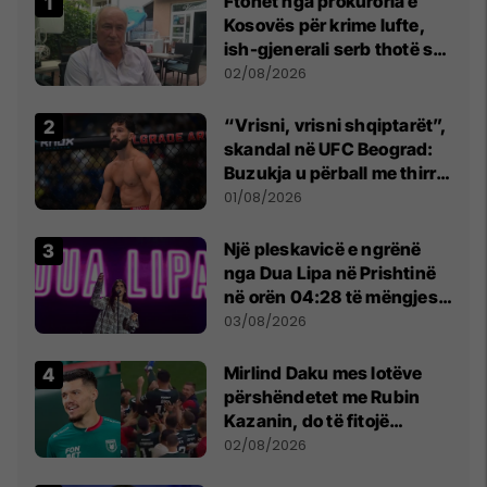
Ftohet nga prokuroria e
Kosovës për krime lufte,
ish-gjenerali serb thotë se
dikush e tradhtoi në
02/08/2026
Beograd
“Vrisni, vrisni shqiptarët”,
skandal në UFC Beograd:
Buzukja u përball me thirrje
anti-shqiptare nga
01/08/2026
tribunat
Një pleskavicë e ngrënë
nga Dua Lipa në Prishtinë
në orën 04:28 të mëngjesit
- dhe bota digjitale serbe
03/08/2026
shpall gjendjen e luftës
Mirlind Daku mes lotëve
përshëndetet me Rubin
Kazanin, do të fitojë
miliona te Spartak Moska
02/08/2026