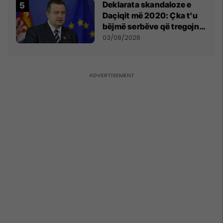
​Deklarata skandaloze e
Daçiqit më 2020: Çka t'u
bëjmë serbëve që tregojnë
ku janë varrosur shqiptarët
03/08/2026
në Serbi