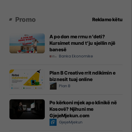
Promo
Reklamo këtu
A po don me rrnu n’deti?
Kursimet mund t’ju sjellin një
banesë
Banka Ekonomike
Plan B Creative rrit ndikimin e
biznesit tuaj online
Plan B
Po kërkoni mjek apo klinikë në
Kosovë? Njihuni me
GjejeMjekun.com
GjejeMjekun