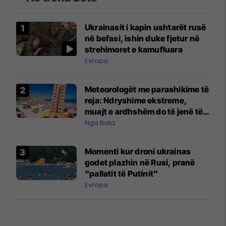
Ukrainasit i kapin ushtarët rusë
në befasi, ishin duke fjetur në
strehimoret e kamufluara
Evropa
Meteorologët me parashikime të
reja: Ndryshime ekstreme,
muajt e ardhshëm do të jenë të
pazakontë
Nga Bota
Momenti kur droni ukrainas
godet plazhin në Rusi, pranë
"pallatit të Putinit"
Evropa