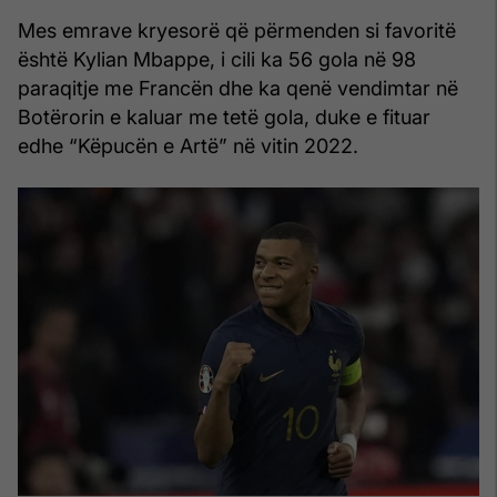
Mes emrave kryesorë që përmenden si favoritë
është Kylian Mbappe, i cili ka 56 gola në 98
paraqitje me Francën dhe ka qenë vendimtar në
Botërorin e kaluar me tetë gola, duke e fituar
edhe “Këpucën e Artë” në vitin 2022.