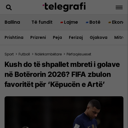
Ballina
Të fundit
Lajme
Botë
Ekono
Prishtina
Prizreni
Peja
Ferizaj
Gjakova
Mitrov
Sport
>
Futboll
>
Ndërkombëtare
>
Përfaqësueset
Kush do të shpallet mbreti i golave
në Botërorin 2026? FIFA zbulon
favoritët për ‘Këpucën e Artë’