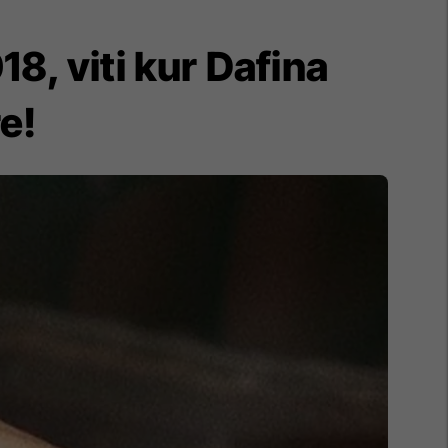
8, viti kur Dafina
e!