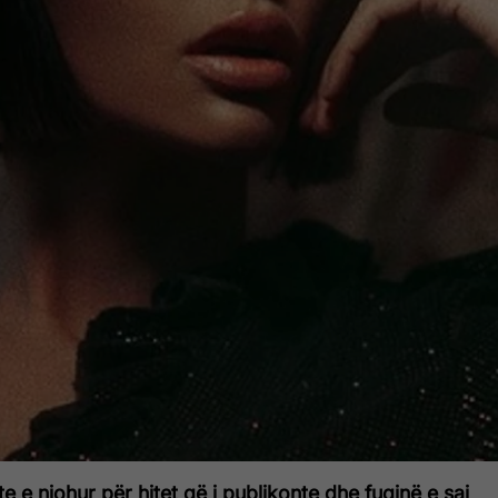
e e njohur për hitet që i publikonte dhe fuqinë e saj