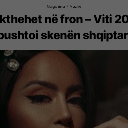
Magazina
>
Muzikë
thehet në fron – Viti 201
ipushtoi skenën shqiptar