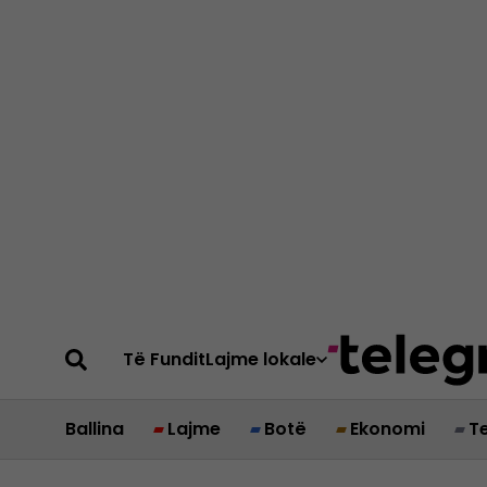
Të Fundit
Lajme lokale
Ballina
Lajme
Botë
Ekonomi
T