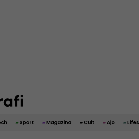
ech
Sport
Magazina
Cult
Ajo
Life