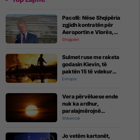
Pacolli: Nëse Shqipëria
zgjidh kontratën për
Aeroportin e Vlorës,
MABCO do t’i drejtohet
Shqipëri
arbitrazhit
ndërkombëtar
Sulmet ruse me raketa
godasin Kievin, të
paktën 15 të vdekur
dhe dhjetëra të
Evropa
plagosur
Vera përvëluese ende
nuk ka ardhur,
paralajmërojnë
shkencëtarët
Shkencë
Jo vetëm kartonët,