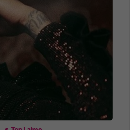
Top Lajme