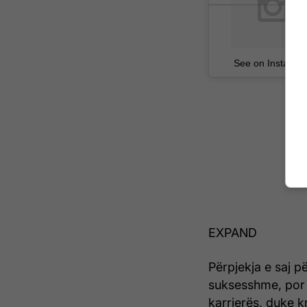
See on Instagra
EXPAND
Përpjekja e saj 
suksesshme, por 
karrierës, duke k