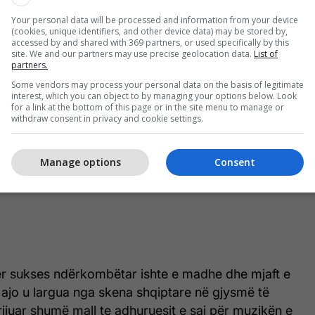
Your personal data will be processed and information from your device
(cookies, unique identifiers, and other device data) may be stored by,
accessed by and shared with 369 partners, or used specifically by this
site. We and our partners may use precise geolocation data.
List of
partners.
m
Some vendors may process your personal data on the basis of legitimate
interest, which you can object to by managing your options below. Look
for a link at the bottom of this page or in the site menu to manage or
withdraw consent in privacy and cookie settings.
Manage options
Consent
për sukses ndërkombëtar ishte e madhe dhe mjaft e
ajo u largua nga skena shqiptare në gjysmë të
rijuar shumë mall te adhuruesit e saj për muzikën e