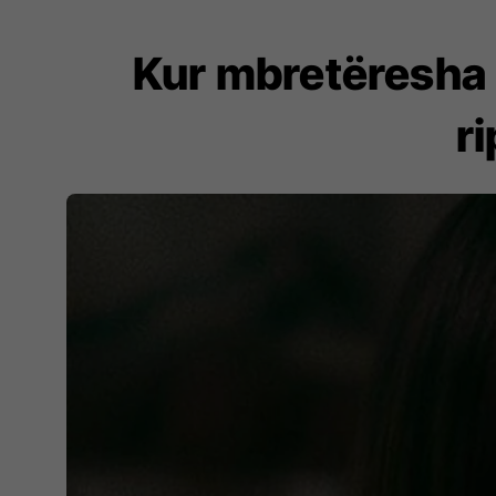
Kur mbretëresha k
r