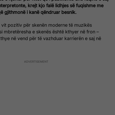
nterpretonte, krejt kjo falë lidhjes së fuqishme me
që gjithmonë i kanë qëndruar besnik.
jë vit pozitiv për skenën moderne të muzikës
si mbretëresha e skenës është kthyer në fron –
ikthye në vend për të vazhduar karrierën e saj në