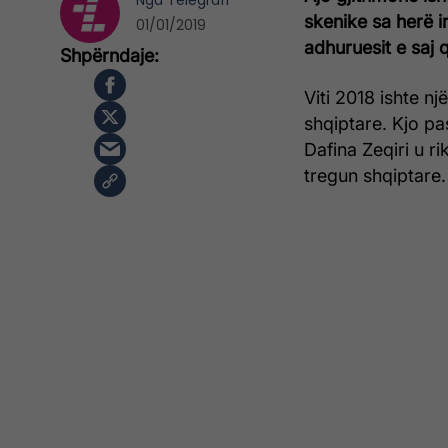
Nga
Telegrafi
skenike sa herë i
01/01/2019
adhuruesit e saj 
Viti 2018 ishte n
shqiptare. Kjo pa
Dafina Zeqiri u r
tregun shqiptare.