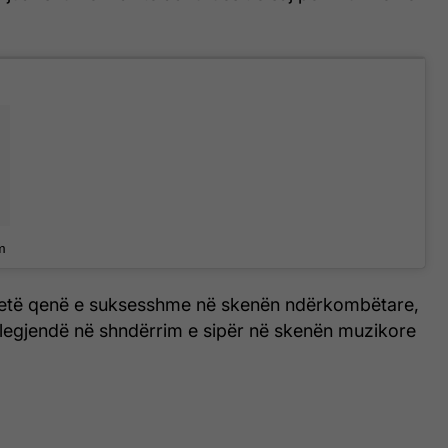
m
ketë qenë e suksesshme në skenën ndërkombëtare,
ë legjendë në shndërrim e sipër në skenën muzikore