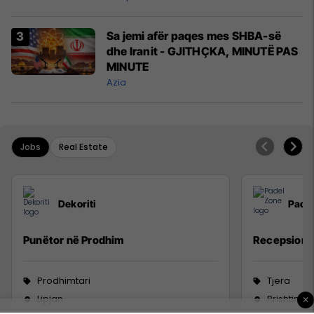
Sa jemi afër paqes mes SHBA-së
dhe Iranit - GJITHÇKA, MINUTË PAS
MINUTE
Azia
Jobs
Real Estate
Dekoriti
Pade
Punëtor në Prodhim
Recepsioni
Prodhimtari
Tjera
Lipjan
Prishtinë
×