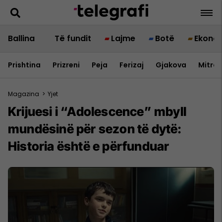
Ballina
Të fundit
Lajme
Botë
Ekono
Prishtina
Prizreni
Peja
Ferizaj
Gjakova
Mitrov
Magazina
>
Yjet
Krijuesi i “Adolescence” mbyll
mundësinë për sezon të dytë:
Historia është e përfunduar