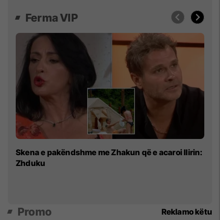
Ferma VIP
“T
Skena e pakëndshme me Zhakun që e acaroi Ilirin:
Va
Zhduku
pa
Promo
Reklamo këtu