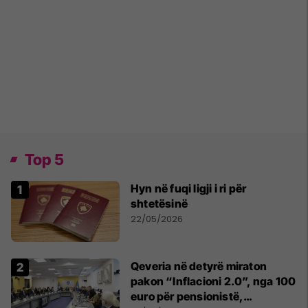
Top 5
Hyn në fuqi ligji i ri për
shtetësinë
22/05/2026
Qeveria në detyrë miraton
pakon “Inflacioni 2.0”, nga 100
euro për pensionistë,