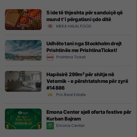
5 ide të thjeshta për sanduiçë që
mund t’i përgatisni çdo ditë
MEKA HALAL FOOD
Udhëto tani nga Stockholm drejt
Prishtinës me PrishtinaTicket!
Prishtina Ticket
Hapësirë 299m² për shitje në
Veternik - e përshtatshme për zyrë
#14886
Pro Real Estate
Emona Center sjell oferta festive për
Kurban Bajram
Emona Center