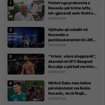
Ftohet nga prokuroria e
Kosovës për krime lufte,
ish-gjenerali serb thotë se
dikush e tradhtoi në
02/08/2026
Beograd
Gjithçka që ndodhi në
Kuvendin e
jashtëzakonshëm të LDK-
së
30/07/2026
“Vrisni, vrisni shqiptarët”,
skandal në UFC Beograd:
Buzukja u përball me thirrje
anti-shqiptare nga
01/08/2026
tribunat
Mirlind Daku mes lotëve
përshëndetet me Rubin
Kazanin, do të fitojë
miliona te Spartak Moska
02/08/2026