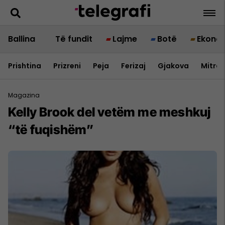
Ballina
Të fundit
Lajme
Botë
Ekono
Prishtina
Prizreni
Peja
Ferizaj
Gjakova
Mitrov
Magazina
Kelly Brook del vetëm me meshkuj
“të fuqishëm”