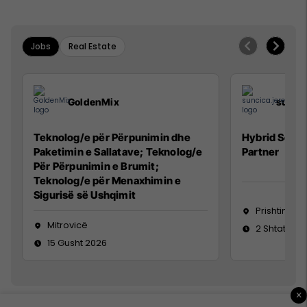
Jobs
Real Estate
GoldenMix
sunci
Teknolog/e për Përpunimin dhe
Hybrid Senio
Paketimin e Sallatave; Teknolog/e
Partner
Për Përpunimin e Brumit;
Teknolog/e për Menaxhimin e
Sigurisë së Ushqimit
Prishtinë
Mitrovicë
2 Shtator 2
15 Gusht 2026
×