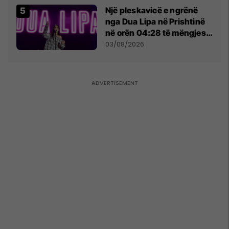
Një pleskavicë e ngrënë
nga Dua Lipa në Prishtinë
në orën 04:28 të mëngjesit
- dhe bota digjitale serbe
03/08/2026
shpall gjendjen e luftës