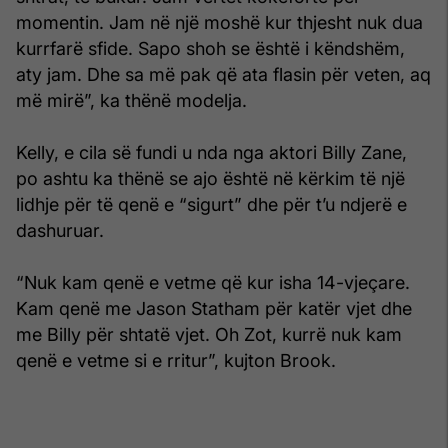
momentin. Jam në një moshë kur thjesht nuk dua
kurrfarë sfide. Sapo shoh se është i këndshëm,
aty jam. Dhe sa më pak që ata flasin për veten, aq
më mirë”, ka thënë modelja.
Kelly, e cila së fundi u nda nga aktori Billy Zane,
po ashtu ka thënë se ajo është në kërkim të një
lidhje për të qenë e “sigurt” dhe për t’u ndjerë e
dashuruar.
“Nuk kam qenë e vetme që kur isha 14-vjeçare.
Kam qenë me Jason Statham për katër vjet dhe
me Billy për shtatë vjet. Oh Zot, kurrë nuk kam
qenë e vetme si e rritur”, kujton Brook.