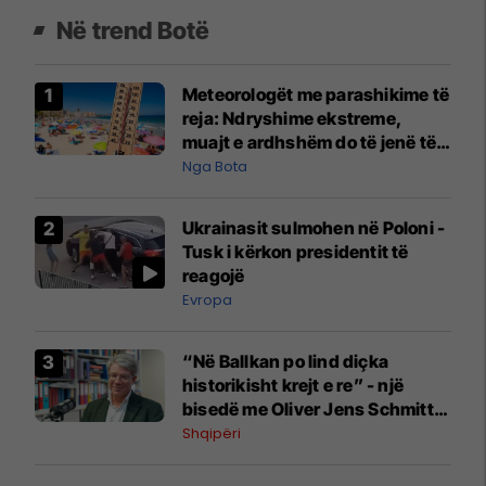
Në trend Botë
Meteorologët me parashikime të
reja: Ndryshime ekstreme,
muajt e ardhshëm do të jenë të
pazakontë
Nga Bota
Ukrainasit sulmohen në Poloni -
Tusk i kërkon presidentit të
reagojë
Evropa
“Në Ballkan po lind diçka
historikisht krejt e re” - një
bisedë me Oliver Jens Schmitt
mbi protestat në Shqipëri dhe të
Shqipëri
kaluarën e rajonit