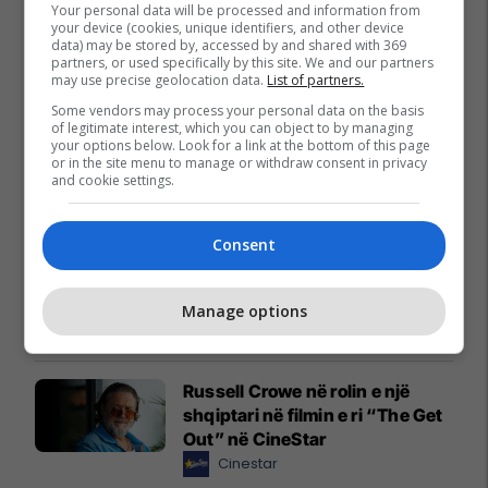
Your personal data will be processed and information from
your device (cookies, unique identifiers, and other device
data) may be stored by, accessed by and shared with 369
partners, or used specifically by this site. We and our partners
may use precise geolocation data.
List of partners.
Promo
Reklamo këtu
Some vendors may process your personal data on the basis
of legitimate interest, which you can object to by managing
your options below. Look for a link at the bottom of this page
or in the site menu to manage or withdraw consent in privacy
Zgjidhni PrishtinaTicket për
and cookie settings.
udhëtimin tuaj drejt Hamburgut
Prishtina Ticket
Consent
Karburant cilësor dhe shumë
më tepër!
Manage options
Petrol Company
Russell Crowe në rolin e një
shqiptari në filmin e ri “The Get
Out” në CineStar
Cinestar