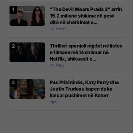
"The Devil Wears Prada 2" arrin
15.2 milionë shikime në pesë
ditë në shërbimet e
transmetimit
TV / Film
Thrilleri spanjoll ngjitet në listën
e filmave më të shikuar në
Netflix, shikuesit e
përshkruajnë atë si "më të
TV / Film
frikshëm se horrori"
Pas Prishtinës, Katy Perry dhe
Justin Trudeau kapen duke
kaluar pushimet në Kotorr
Yjet