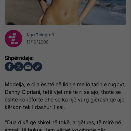
Nga
Telegrafi
13/10/2008
Modelja, e cila është në lidhje me lojtarin e rugbyt,
Danny Cipriani, tetë vjet më të ri se ajo, thotë se
është kokëfortë dhe se ka një varg gjërash që ajo
kërkon tek i dashuri i saj.
“Dua dikë që shkel në tokë, argëtues, të mirë në
shtrat, të bukur. Jam vërtet kokëfortë për