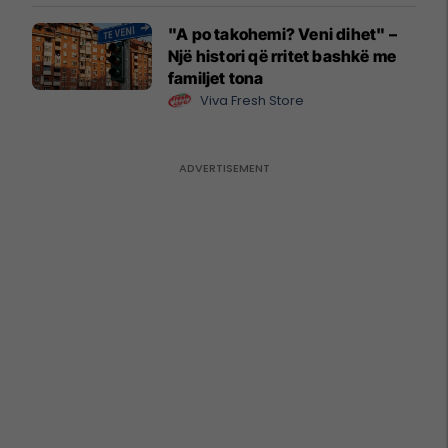
"A po takohemi? Veni dihet" –
Një histori që rritet bashkë me
familjet tona
Viva Fresh Store