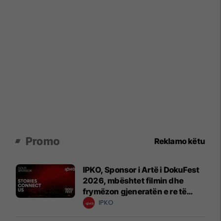
Promo
Reklamo këtu
IPKO, Sponsor i Artë i DokuFest
2026, mbështet filmin dhe
frymëzon gjeneratën e re të
krijuesve
IPKO