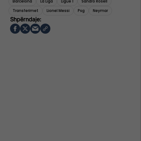
Barcelona
La Liga
Ligue 1
Sandro Rosell
Transferimet
Lionel Messi
Psg
Neymar