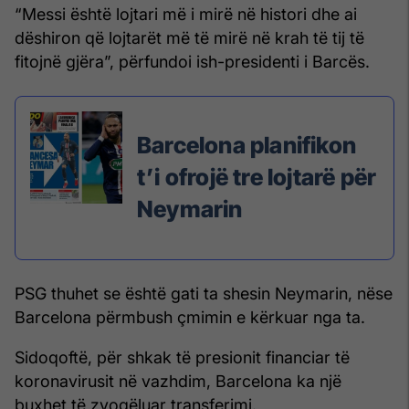
“Messi është lojtari më i mirë në histori dhe ai
dëshiron që lojtarët më të mirë në krah të tij të
fitojnë gjëra”, përfundoi ish-presidenti i Barcës.
Barcelona planifikon
t’i ofrojë tre lojtarë për
Neymarin
PSG thuhet se është gati ta shesin Neymarin, nëse
Barcelona përmbush çmimin e kërkuar nga ta.
Sidoqoftë, për shkak të presionit financiar të
koronavirusit në vazhdim, Barcelona ka një
buxhet të zvogëluar transferimi.