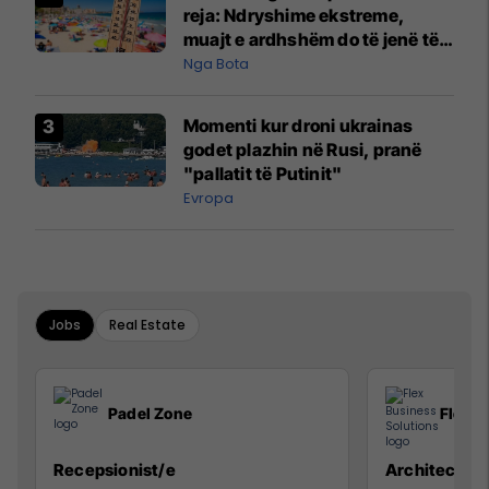
reja: Ndryshime ekstreme,
muajt e ardhshëm do të jenë të
pazakontë
Nga Bota
Momenti kur droni ukrainas
godet plazhin në Rusi, pranë
"pallatit të Putinit"
Evropa
Jobs
Real Estate
Padel Zone
Flex B
Recepsionist/e
Architect