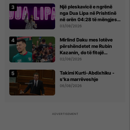
Një pleskavicë e ngrënë
nga Dua Lipa në Prishtinë
në orën 04:28 të mëngjesit
- dhe bota digjitale serbe
03/08/2026
shpall gjendjen e luftës
Mirlind Daku mes lotëve
përshëndetet me Rubin
Kazanin, do të fitojë
miliona te Spartak Moska
02/08/2026
Takimi Kurti-Abdixhiku -
s'ka marrëveshje
06/08/2026