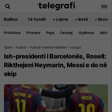
Ballina
Të fundit
Lajme
Botë
Ekono
Prishtina
Prizreni
Peja
Ferizaj
Gjakova
Mitrov
Sport
>
Futboll
>
Futboll-nderkombetare
>
La Liga
Ish-presidenti i Barcelonës, Rosell:
Rikthejeni Neymarin, Messi e do në
ekip