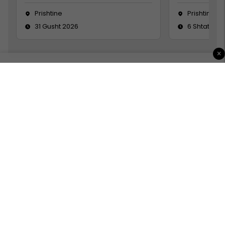
Prishtine
Prishtinë
31 Gusht 2026
6 Shtator 2
×