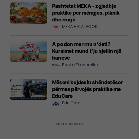
Pashtetat MEKA - zgjedhje
praktike për mëngjes, piknik
dhe rrugë
MEKA HALAL FOOD
A po don me rrnu n’deti?
Kursimet mund t’ju sjellin një
banesë
Banka Ekonomike
Mësoni kujdesin shëndetësor
përmes përvojës praktike me
EduCare
Edu Care