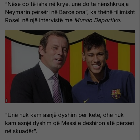
“Nëse do të isha në krye, unë do ta nënshkruaja
Neymarin përsëri në Barcelona”, ka thënë fillimisht
Rosell në një intervistë me
Mundo Deportivo
.
“Unë nuk kam asnjë dyshim për këtë, dhe nuk
kam asnjë dyshim që Messi e dëshiron atë përsëri
në skuadër”.