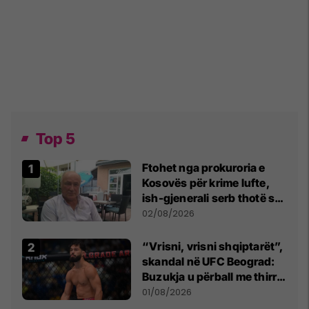
Top 5
Ftohet nga prokuroria e
Kosovës për krime lufte,
ish-gjenerali serb thotë se
dikush e tradhtoi në
02/08/2026
Beograd
“Vrisni, vrisni shqiptarët”,
skandal në UFC Beograd:
Buzukja u përball me thirrje
anti-shqiptare nga
01/08/2026
tribunat