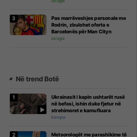
pranojë ofertën e Barcelonës
La Liga
Pas marrëveshjes personale me
Rodrin, zbulohet oferta e
Barcelonës për Man Cityn
La Liga
Në trend Botë
Ukrainasit i kapin ushtarët rusë
në befasi, ishin duke fjetur në
strehimoret e kamufluara
Evropa
Meteorologët me parashikime të