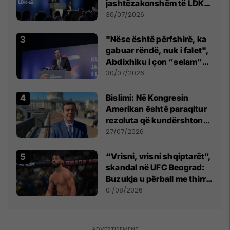
jashtëzakonshëm të LDK-
së
30/07/2026
"Nëse është përfshirë, ka
gabuar rëndë, nuk i falet",
Abdixhiku i çon “selam”
Përparim Ramës
30/07/2026
Bislimi: Në Kongresin
Amerikan është paraqitur
rezoluta që kundërshton
mbajtjen e Asamblesë
27/07/2026
Parlamentare të OSBE-së
në Beograd
“Vrisni, vrisni shqiptarët”,
skandal në UFC Beograd:
Buzukja u përball me thirrje
anti-shqiptare nga
01/08/2026
tribunat