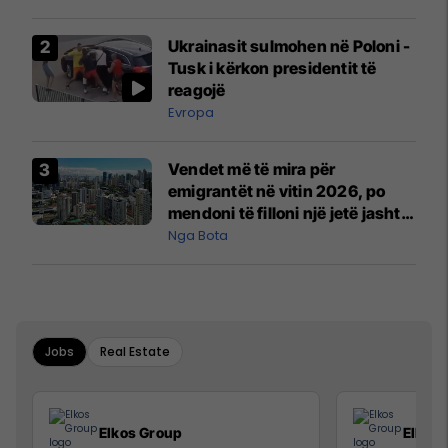
interceptuar fluturaken e Qatar
Airways që po shkonte drejt
Ukrainasit sulmohen në Poloni -
Mançesterit
Tusk i kërkon presidentit të
reagojë
Evropa
Vendet më të mira për
emigrantët në vitin 2026, po
mendoni të filloni një jetë jashtë
vendit?
Nga Bota
Jobs
Real Estate
Elkos Group
Elkos