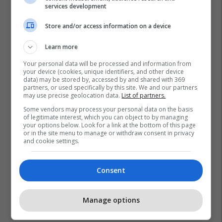
services development
Store and/or access information on a device
Learn more
Your personal data will be processed and information from
your device (cookies, unique identifiers, and other device
Barcelona
La Liga
Ligue 1
Psg
Neymar
data) may be stored by, accessed by and shared with 369
partners, or used specifically by this site. We and our partners
Javier Mascherano
may use precise geolocation data.
List of partners.
Some vendors may process your personal data on the basis
of legitimate interest, which you can object to by managing
your options below. Look for a link at the bottom of this page
or in the site menu to manage or withdraw consent in privacy
and cookie settings.
Consent
Manage options