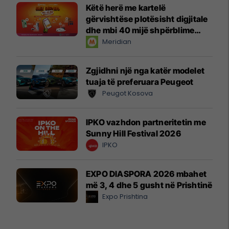
Këtë herë me kartelë
gërvishtëse plotësisht digjitale
dhe mbi 40 mijë shpërblime
instant!
Meridian
Zgjidhni një nga katër modelet
tuaja të preferuara Peugeot
Peugot Kosova
IPKO vazhdon partneritetin me
Sunny Hill Festival 2026
IPKO
EXPO DIASPORA 2026 mbahet
më 3, 4 dhe 5 gusht në Prishtinë
Expo Prishtina