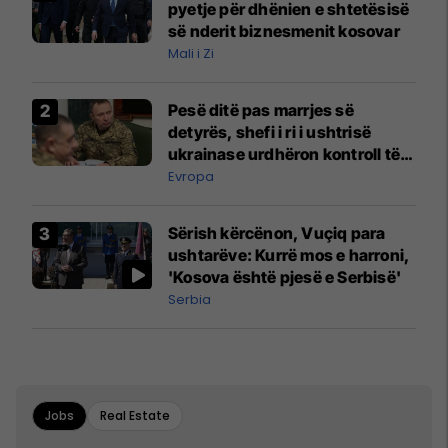
pyetje për dhënien e shtetësisë
së nderit biznesmenit kosovar
Mali i Zi
Pesë ditë pas marrjes së
detyrës, shefi i ri i ushtrisë
ukrainase urdhëron kontroll të
madh
Evropa
Sërish kërcënon, Vuçiq para
ushtarëve: Kurrë mos e harroni,
'Kosova është pjesë e Serbisë'
Serbia
Jobs
Real Estate