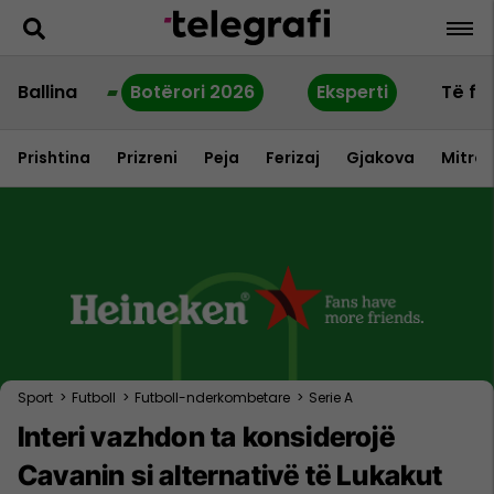
Ballina
Botërori 2026
Eksperti
Të fu
Prishtina
Prizreni
Peja
Ferizaj
Gjakova
Mitrov
Sport
>
Futboll
>
Futboll-nderkombetare
>
Serie A
Interi vazhdon ta konsiderojë
Cavanin si alternativë të Lukakut