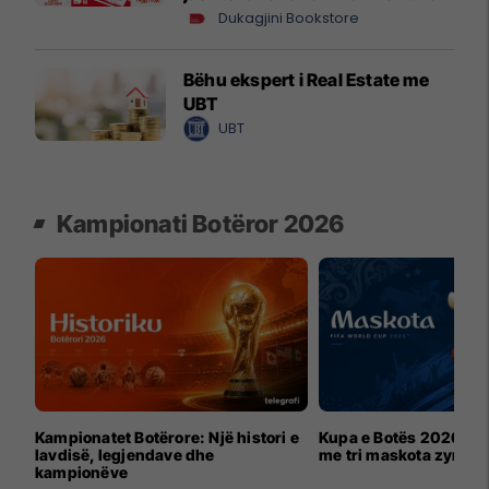
Dukagjini Bookstore
Bëhu ekspert i Real Estate me
UBT
UBT
Kampionati Botëror 2026
Kampionatet Botërore: Një histori e
Kupa e Botës 2026 për
lavdisë, legjendave dhe
me tri maskota zyrtar
kampionëve