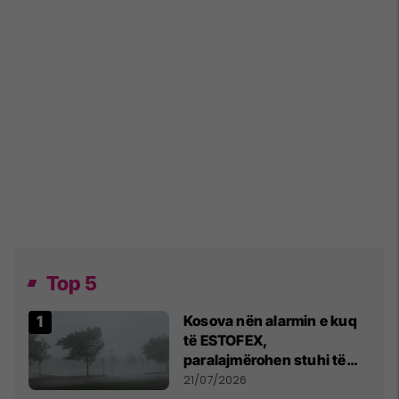
Top 5
Kosova nën alarmin e kuq
të ESTOFEX,
paralajmërohen stuhi të
fuqishme me breshër dhe
21/07/2026
erëra të forta