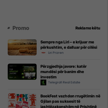
Promo
Reklamo këtu
Sempre nga Liri – e krijuar me
përkushtim, e dalluar për cilësi
Liri Prizren
Përzgjedhja javore: katër
mundësi për banim dhe
investim
Telegrafi Real Estate
BookFest vazhdon rrugëtimin në
Gjilan pas suksesit të
jashtëzakonshëm në Prishtinë