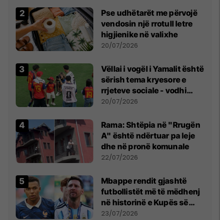
Pse udhëtarët me përvojë
vendosin një rrotull letre
higjienike në valixhe
20/07/2026
Vëllai i vogël i Yamalit është
sërish tema kryesore e
rrjeteve sociale - vodhi
vëmendjen pas finales së
20/07/2026
Kupës së Botës
Rama: Shtëpia në "Rrugën
A" është ndërtuar pa leje
dhe në pronë komunale
22/07/2026
Mbappe rendit gjashtë
futbollistët më të mëdhenj
në historinë e Kupës së
Botës, Messi mbetet i dyti
23/07/2026