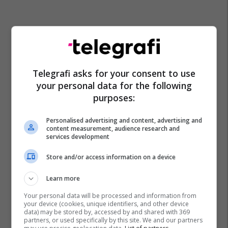
Telegrafi asks for your consent to use
your personal data for the following
purposes:
Personalised advertising and content, advertising and
content measurement, audience research and
services development
Edinson Cavani
Romelu Lukaku
Ligue 1
Man Utd
Psg
Inter
Premier League
Serie A
Store and/or access information on a device
Transferimet
Learn more
Your personal data will be processed and information from
your device (cookies, unique identifiers, and other device
data) may be stored by, accessed by and shared with 369
partners, or used specifically by this site. We and our partners