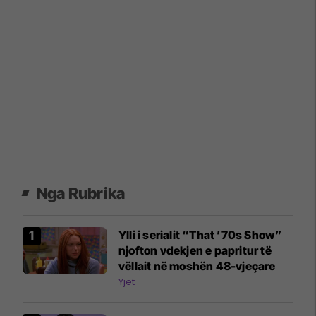
Nga Rubrika
Ylli i serialit “That ’70s Show”
njofton vdekjen e papritur të
vëllait në moshën 48-vjeçare
Yjet