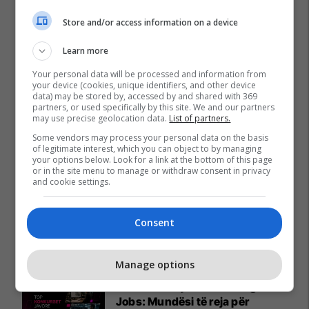
Store and/or access information on a device
Learn more
Your personal data will be processed and information from
your device (cookies, unique identifiers, and other device
data) may be stored by, accessed by and shared with 369
partners, or used specifically by this site. We and our partners
may use precise geolocation data.
List of partners.
Some vendors may process your personal data on the basis
of legitimate interest, which you can object to by managing
your options below. Look for a link at the bottom of this page
or in the site menu to manage or withdraw consent in privacy
and cookie settings.
Consent
Promo
Reklamo këtu
Manage options
Konkurset e javës në Telegrafi
Jobs: Mundësi të reja për