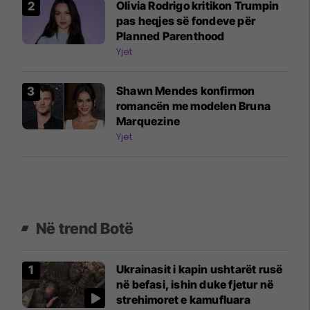
Olivia Rodrigo kritikon Trumpin
pas heqjes së fondeve për
Planned Parenthood
Yjet
Shawn Mendes konfirmon
romancën me modelen Bruna
Marquezine
Yjet
Në trend Botë
Ukrainasit i kapin ushtarët rusë
në befasi, ishin duke fjetur në
strehimoret e kamufluara