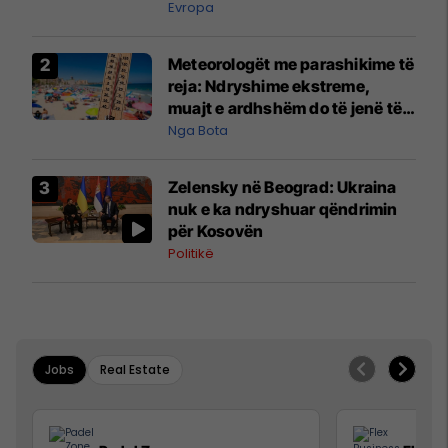
Evropa
Meteorologët me parashikime të
reja: Ndryshime ekstreme,
muajt e ardhshëm do të jenë të
pazakontë
Nga Bota
Zelensky në Beograd: Ukraina
nuk e ka ndryshuar qëndrimin
për Kosovën
Politikë
Jobs
Real Estate