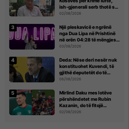
Kosovës për krime lufte,
ish-gjenerali serb thotë se
dikush e tradhtoi në
02/08/2026
Beograd
Një pleskavicë e ngrënë
nga Dua Lipa në Prishtinë
në orën 04:28 të mëngjesit
- dhe bota digjitale serbe
03/08/2026
shpall gjendjen e luftës
Deda: Nëse deri nesër nuk
konstituohet Kuvendi, të
gjithë deputetët do të
bëjnë shkelje të rëndë
06/08/2026
kushtetuese
Mirlind Daku mes lotëve
përshëndetet me Rubin
Kazanin, do të fitojë
miliona te Spartak Moska
02/08/2026