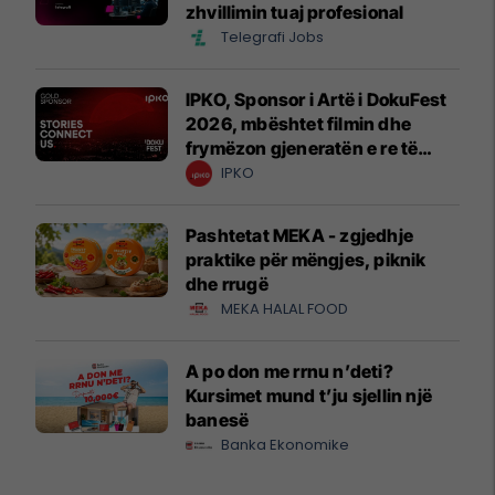
zhvillimin tuaj profesional
Telegrafi Jobs
IPKO, Sponsor i Artë i DokuFest
2026, mbështet filmin dhe
frymëzon gjeneratën e re të
krijuesve
IPKO
Pashtetat MEKA - zgjedhje
praktike për mëngjes, piknik
dhe rrugë
MEKA HALAL FOOD
A po don me rrnu n’deti?
Kursimet mund t’ju sjellin një
banesë
Banka Ekonomike