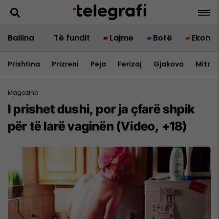
Ballina
Të fundit
Lajme
Botë
Ekono
Prishtina
Prizreni
Peja
Ferizaj
Gjakova
Mitrov
Magazina
I prishet dushi, por ja çfarë shpik
për të larë vaginën (Video, +18)