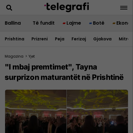
Ballina
Të fundit
Lajme
Botë
Ekono
Prishtina
Prizreni
Peja
Ferizaj
Gjakova
Mitrov
Magazina
>
Yjet
"I mbaj premtimet", Tayna
surprizon maturantët në Prishtinë