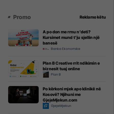
Promo
Reklamo këtu
A po don me rrnu n’deti?
Kursimet mund t’ju sjellin një
banesë
Banka Ekonomike
Plan B Creative rrit ndikimin e
biznesit tuaj online
Plan B
Po kërkoni mjek apo klinikë në
Kosovë? Njihuni me
GjejeMjekun.com
GjejeMjekun