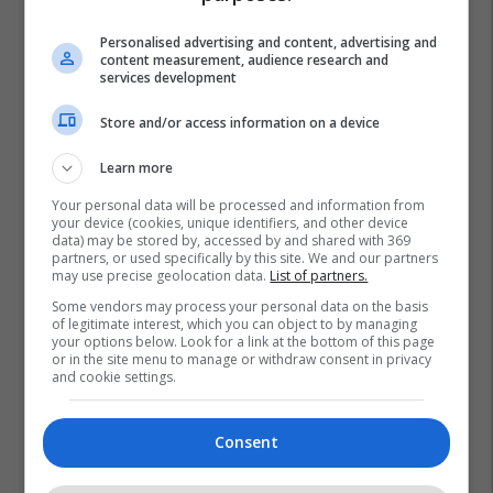
Personalised advertising and content, advertising and
content measurement, audience research and
services development
Store and/or access information on a device
Learn more
Your personal data will be processed and information from
your device (cookies, unique identifiers, and other device
data) may be stored by, accessed by and shared with 369
partners, or used specifically by this site. We and our partners
may use precise geolocation data.
List of partners.
Some vendors may process your personal data on the basis
of legitimate interest, which you can object to by managing
Tayna
your options below. Look for a link at the bottom of this page
or in the site menu to manage or withdraw consent in privacy
and cookie settings.
Consent