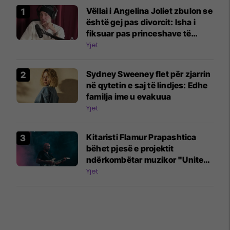
Vëllai i Angelina Joliet zbulon se
është gej pas divorcit: Isha i
fiksuar pas princeshave të
Disney-t
Yjet
Sydney Sweeney flet për zjarrin
në qytetin e saj të lindjes: Edhe
familja ime u evakuua
Yjet
Kitaristi Flamur Prapashtica
bëhet pjesë e projektit
ndërkombëtar muzikor "United
Song"
Yjet