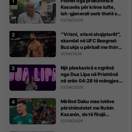
Ftohet nga prokuroria e
Kosovës për krime lufte,
ish-gjenerali serb thotë se
dikush e tradhtoi në
02/08/2026
Beograd
“Vrisni, vrisni shqiptarët”,
skandal në UFC Beograd:
Buzukja u përball me thirrje
anti-shqiptare nga
01/08/2026
tribunat
Një pleskavicë e ngrënë
nga Dua Lipa në Prishtinë
në orën 04:28 të mëngjesit
- dhe bota digjitale serbe
03/08/2026
shpall gjendjen e luftës
Mirlind Daku mes lotëve
përshëndetet me Rubin
Kazanin, do të fitojë
miliona te Spartak Moska
02/08/2026