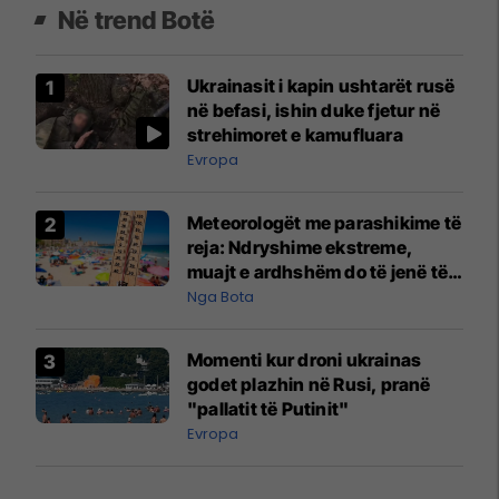
Në trend Botë
Ukrainasit i kapin ushtarët rusë
në befasi, ishin duke fjetur në
strehimoret e kamufluara
Evropa
Meteorologët me parashikime të
reja: Ndryshime ekstreme,
muajt e ardhshëm do të jenë të
pazakontë
Nga Bota
Momenti kur droni ukrainas
godet plazhin në Rusi, pranë
"pallatit të Putinit"
Evropa