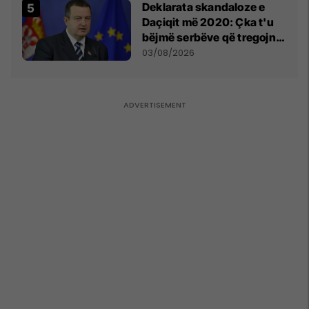
​Deklarata skandaloze e
Daçiqit më 2020: Çka t'u
bëjmë serbëve që tregojnë
ku janë varrosur shqiptarët
03/08/2026
në Serbi