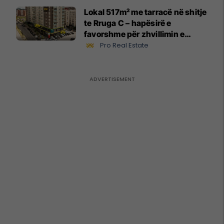
Lokal 517m² me tarracë në shitje
te Rruga C – hapësirë e
favorshme për zhvillimin e
biznesit #15796
Pro Real Estate