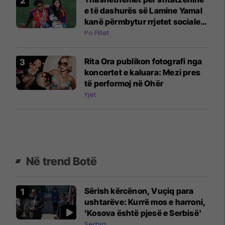
e të dashurës së Lamine Yamal
kanë përmbytur rrjetet sociale:
E gjitha filloi me një video në
Po Flitet
TikTok
Rita Ora publikon fotografi nga
koncertet e kaluara: Mezi pres
të performoj në Ohër
Yjet
Në trend Botë
Sërish kërcënon, Vuçiq para
ushtarëve: Kurrë mos e harroni,
'Kosova është pjesë e Serbisë'
Serbia