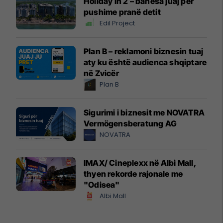
Holiday In 2 – banesa juaj për
pushime pranë detit
Edil Project
Plan B – reklamoni biznesin tuaj
aty ku është audienca shqiptare
në Zvicër
Plan B
Sigurimi i biznesit me NOVATRA
Vermögensberatung AG
NOVATRA
IMAX/ Cineplexx në Albi Mall,
thyen rekorde rajonale me
"Odisea"
Albi Mall