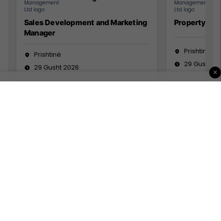
Sales Development and Marketing
Property Ma
Manager
Prishtinë
Prishtinë
29 Gusht 2
29 Gusht 2026
×