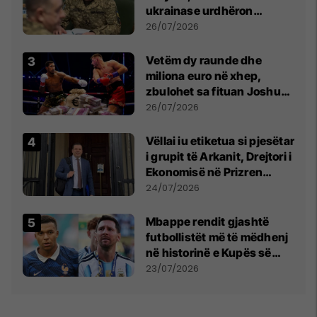
ukrainase urdhëron
kontroll të madh
26/07/2026
Vetëm dy raunde dhe
miliona euro në xhep,
zbulohet sa fituan Joshua
e Prenga
26/07/2026
Vëllai iu etiketua si pjesëtar
i grupit të Arkanit, Drejtori i
Ekonomisë në Prizren
mohon pretendimet
24/07/2026
Mbappe rendit gjashtë
futbollistët më të mëdhenj
në historinë e Kupës së
Botës, Messi mbetet i dyti
23/07/2026