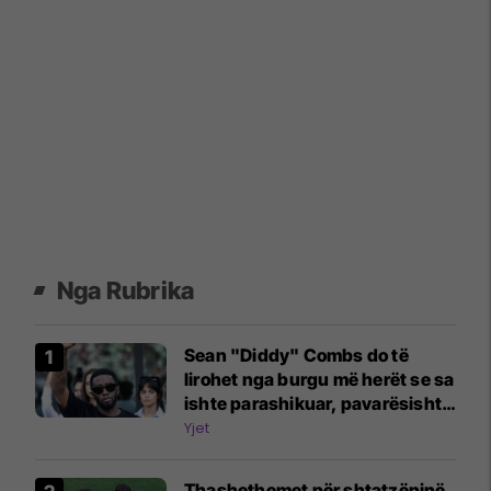
Nga Rubrika
Sean "Diddy" Combs do të
lirohet nga burgu më herët se sa
ishte parashikuar, pavarësisht
përleshjes së fundit
Yjet
Thashethemet për shtatzëninë