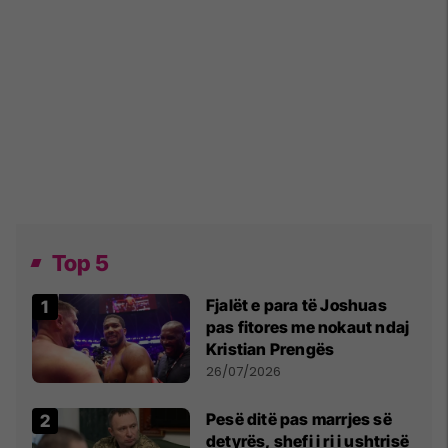
Top 5
Fjalët e para të Joshuas
pas fitores me nokaut ndaj
Kristian Prengës
26/07/2026
Pesë ditë pas marrjes së
detyrës, shefi i ri i ushtrisë