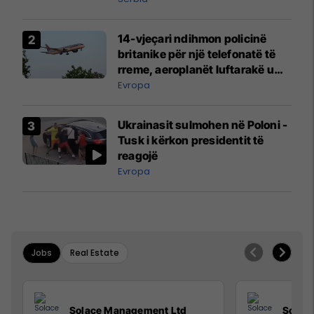
14-vjeçari ndihmon policinë
britanike për një telefonatë të
rreme, aeroplanët luftarakë u
ngritën në ajër për të
Evropa
interceptuar fluturaken e Qatar
Airways që po shkonte drejt
Ukrainasit sulmohen në Poloni -
Mançesterit
Tusk i kërkon presidentit të
reagojë
Evropa
Jobs
Real Estate
Solace Management Ltd
Solac