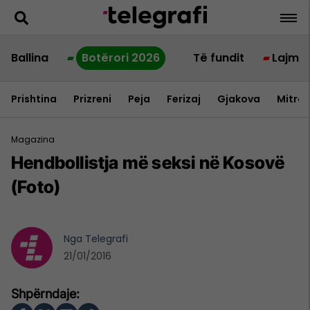
Ballina
Botërori 2026
Të fundit
Lajme
Prishtina
Prizreni
Peja
Ferizaj
Gjakova
Mitrov
Magazina
Hendbollistja më seksi në Kosovë
(Foto)
Nga
Telegrafi
21/01/2016