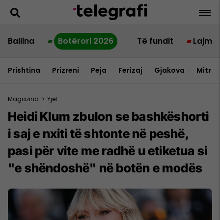
Ballina
Botërori 2026
Të fundit
Lajme
Prishtina
Prizreni
Peja
Ferizaj
Gjakova
Mitrov
Magazina
>
Yjet
Heidi Klum zbulon se bashkëshorti
i saj e nxiti të shtonte në peshë,
pasi për vite me radhë u etiketua si
"e shëndoshë" në botën e modës