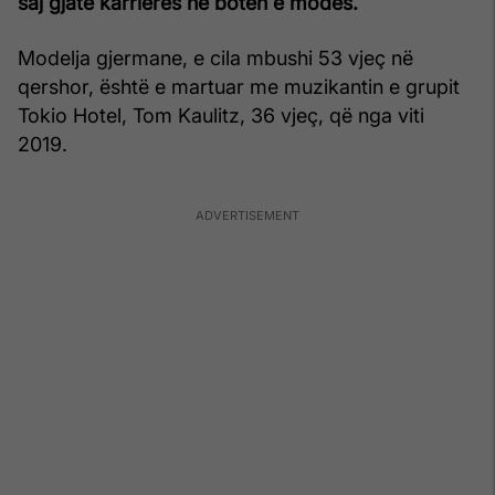
saj gjatë karrierës në botën e modës.
Modelja gjermane, e cila mbushi 53 vjeç në
qershor, është e martuar me muzikantin e grupit
Tokio Hotel, Tom Kaulitz, 36 vjeç, që nga viti
2019.