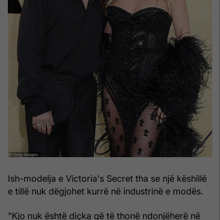
Ish-modelja e Victoria's Secret tha se një këshillë
e tillë nuk dëgjohet kurrë në industrinë e modës.
"Kjo nuk është diçka që të thonë ndonjëherë në