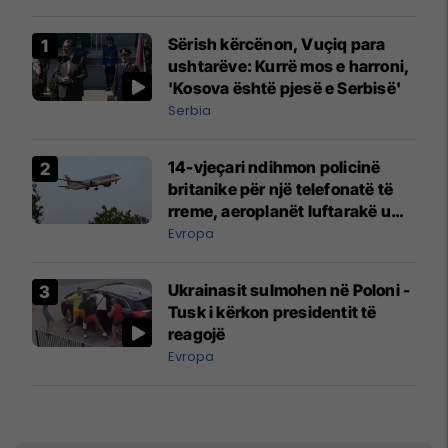
Sërish kërcënon, Vuçiq para
ushtarëve: Kurrë mos e harroni,
'Kosova është pjesë e Serbisë'
Serbia
14-vjeçari ndihmon policinë
britanike për një telefonatë të
rreme, aeroplanët luftarakë u
ngritën në ajër për të
Evropa
interceptuar fluturaken e Qatar
Airways që po shkonte drejt
Ukrainasit sulmohen në Poloni -
Mançesterit
Tusk i kërkon presidentit të
reagojë
Evropa