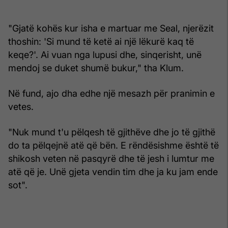
"Gjatë kohës kur isha e martuar me Seal, njerëzit
thoshin: 'Si mund të ketë ai një lëkurë kaq të
keqe?'. Ai vuan nga lupusi dhe, sinqerisht, unë
mendoj se duket shumë bukur," tha Klum.
Në fund, ajo dha edhe një mesazh për pranimin e
vetes.
"Nuk mund t'u pëlqesh të gjithëve dhe jo të gjithë
do ta pëlqejnë atë që bën. E rëndësishme është të
shikosh veten në pasqyrë dhe të jesh i lumtur me
atë që je. Unë gjeta vendin tim dhe ja ku jam ende
sot".