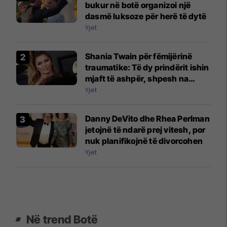
bukur në botë organizoi një
dasmë luksoze për herë të dytë
Yjet
Shania Twain për fëmijërinë
traumatike: Të dy prindërit ishin
mjaft të ashpër, shpesh na
rrihnin
Yjet
Danny DeVito dhe Rhea Perlman
jetojnë të ndarë prej vitesh, por
nuk planifikojnë të divorcohen
Yjet
Në trend Botë