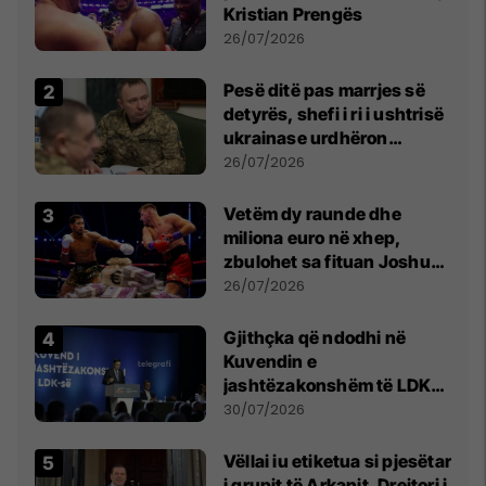
Kristian Prengës
26/07/2026
Pesë ditë pas marrjes së
detyrës, shefi i ri i ushtrisë
ukrainase urdhëron
kontroll të madh
26/07/2026
Vetëm dy raunde dhe
miliona euro në xhep,
zbulohet sa fituan Joshua
e Prenga
26/07/2026
Gjithçka që ndodhi në
Kuvendin e
jashtëzakonshëm të LDK-
së
30/07/2026
Vëllai iu etiketua si pjesëtar
i grupit të Arkanit, Drejtori i