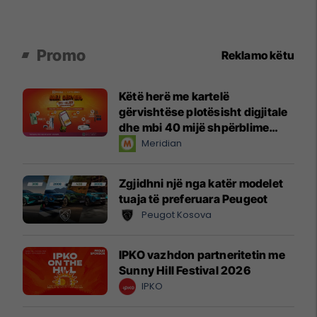
Promo
Reklamo këtu
Këtë herë me kartelë
gërvishtëse plotësisht digjitale
dhe mbi 40 mijë shpërblime
instant!
Meridian
Zgjidhni një nga katër modelet
tuaja të preferuara Peugeot
Peugot Kosova
IPKO vazhdon partneritetin me
Sunny Hill Festival 2026
IPKO