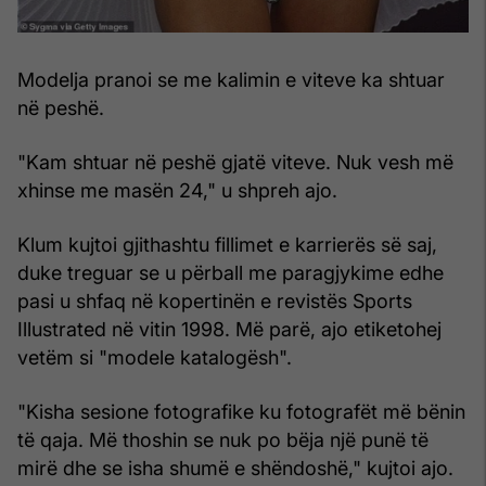
Modelja pranoi se me kalimin e viteve ka shtuar
në peshë.
"Kam shtuar në peshë gjatë viteve. Nuk vesh më
xhinse me masën 24," u shpreh ajo.
Klum kujtoi gjithashtu fillimet e karrierës së saj,
duke treguar se u përball me paragjykime edhe
pasi u shfaq në kopertinën e revistës Sports
Illustrated në vitin 1998. Më parë, ajo etiketohej
vetëm si "modele katalogësh".
"Kisha sesione fotografike ku fotografët më bënin
të qaja. Më thoshin se nuk po bëja një punë të
mirë dhe se isha shumë e shëndoshë," kujtoi ajo.