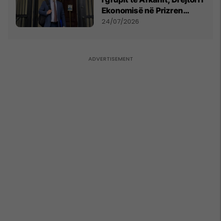
Ekonomisë në Prizren
mohon pretendimet
24/07/2026