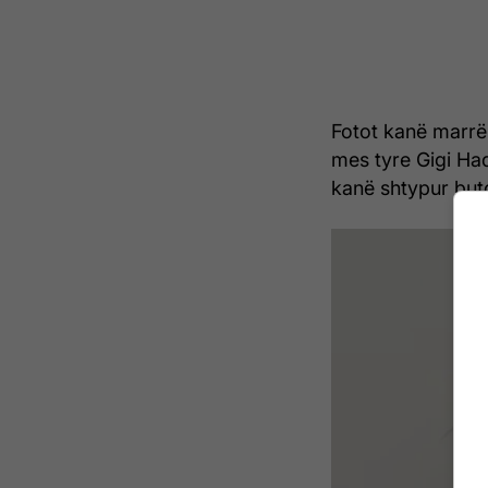
Fotot kanë marrë
mes tyre Gigi Had
kanë shtypur buto