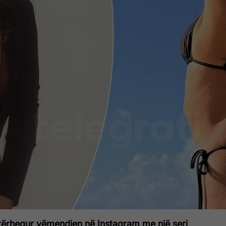
 tërhequr vëmendjen në Instagram me një seri