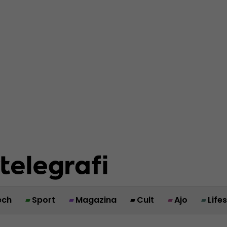
ech
Sport
Magazina
Cult
Ajo
Life