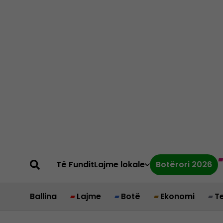
Të Fundit
Lajme lokale
Botërori 2026
Ballina
Lajme
Botë
Ekonomi
T