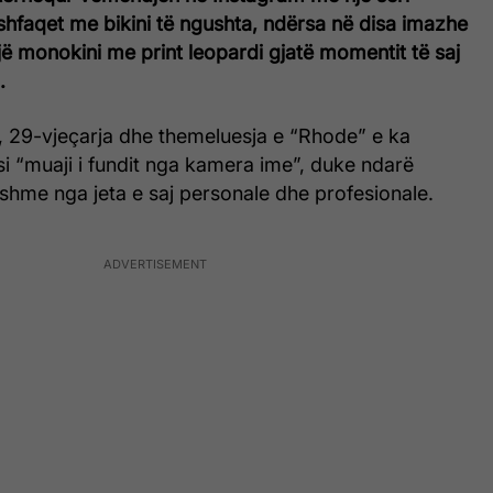
 shfaqet me bikini të ngushta, ndërsa në disa imazhe
ë monokini me print leopardi gjatë momentit të saj
.
j, 29-vjeçarja dhe themeluesja e “Rhode” e ka
si “muaji i fundit nga kamera ime”, duke ndarë
hme nga jeta e saj personale dhe profesionale.