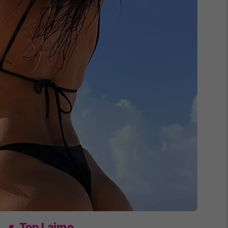
Top Lajme