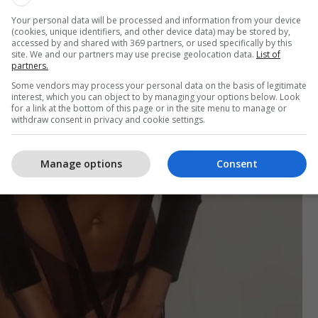
Your personal data will be processed and information from your device
(cookies, unique identifiers, and other device data) may be stored by,
accessed by and shared with 369 partners, or used specifically by this
site. We and our partners may use precise geolocation data.
List of
partners.
Some vendors may process your personal data on the basis of legitimate
interest, which you can object to by managing your options below. Look
for a link at the bottom of this page or in the site menu to manage or
withdraw consent in privacy and cookie settings.
Manage options
Consent