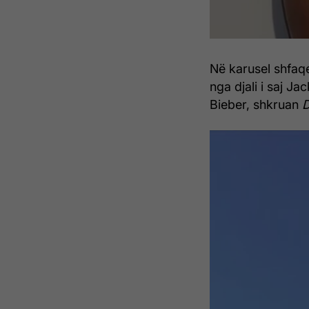
Në karusel shfaqe
nga djali i saj J
Bieber, shkruan
D