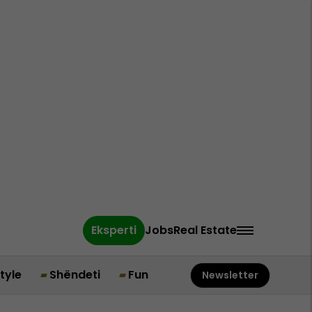
Eksperti
Jobs
Real Estate
style
Shëndeti
Fun
Newsletter