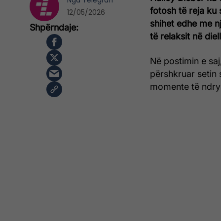
Nga
Telegrafi
fotosh të reja ku
12/05/2026
shihet edhe me nj
të relaksit në diell
Në postimin e sa
përshkruar setin 
momente të ndrys