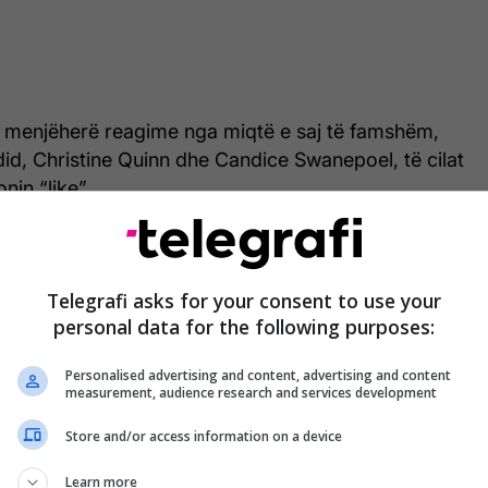
 menjëherë reagime nga miqtë e saj të famshëm,
id, Christine Quinn dhe Candice Swanepoel, të cilat
nin “like”.
Telegrafi asks for your consent to use your
personal data for the following purposes:
Personalised advertising and content, advertising and content
measurement, audience research and services development
Store and/or access information on a device
Learn more